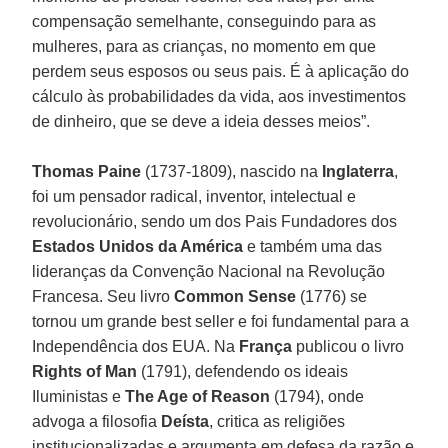
compensação semelhante, conseguindo para as
mulheres, para as crianças, no momento em que
perdem seus esposos ou seus pais. É à aplicação do
cálculo às probabilidades da vida, aos investimentos
de dinheiro, que se deve a ideia desses meios”.
Thomas Paine
(1737-1809), nascido na
Inglaterra
,
foi um pensador radical, inventor, intelectual e
revolucionário, sendo um dos Pais Fundadores dos
Estados Unidos
da América
e também uma das
lideranças da Convenção Nacional na Revolução
Francesa. Seu livro
Common Sense
(1776) se
tornou um grande best seller e foi fundamental para a
Independência dos EUA. Na
França
publicou o livro
Rights of Man
(1791), defendendo os ideais
Iluministas e
The Age of Reason
(1794), onde
advoga a filosofia
Deísta
, critica as religiões
institucionalizadas e argumenta em defesa da razão e