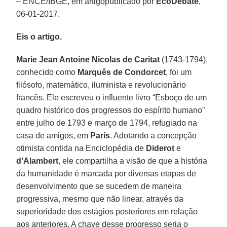
– ENCE/IBGE, em artigopublicado por
EcoDebate
,
06-01-2017.
Eis o artigo.
Marie Jean Antoine Nicolas de Caritat
(1743-1794),
conhecido como
Marquês de Condorcet
, foi um
filósofo, matemático, iluminista e revolucionário
francês. Ele escreveu o influente livro “Esboço de um
quadro histórico dos progressos do espírito humano”
entre julho de 1793 e março de 1794, refugiado na
casa de amigos, em
Paris
. Adotando a concepção
otimista contida na Enciclopédia de
Diderot
e
d’Alambert
, ele compartilha a visão de que a história
da humanidade é marcada por diversas etapas de
desenvolvimento que se sucedem de maneira
progressiva, mesmo que não linear, através da
superioridade dos estágios posteriores em relação
aos anteriores. A chave desse progresso seria o