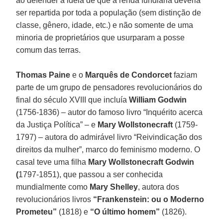
ao defender a ideia de que a renda fundiária deveria
ser repartida por toda a população (sem distinção de
classe, gênero, idade, etc.) e não somente de uma
minoria de proprietários que usurparam a posse
comum das terras.
Thomas Paine
e o
Marquês de Condorcet
faziam
parte de um grupo de pensadores revolucionários do
final do século XVIII que incluía
William Godwin
(1756-1836) – autor do famoso livro “Inquérito acerca
da Justiça Política” – e
Mary Wollstonecraft
(1759-
1797) – autora do admirável livro “Reivindicação dos
direitos da mulher”, marco do feminismo moderno. O
casal teve uma filha
Mary Wollstonecraft Godwin
(
1797-1851), que passou a ser conhecida
mundialmente como
Mary Shelley
, autora dos
revolucionários livros
“Frankenstein: ou o Moderno
Prometeu”
(1818) e
“O último homem”
(1826).