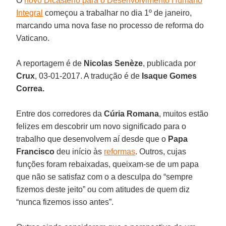
O
novo Dicastério para o Desenvolvimento Humano
Integral
começou a trabalhar no dia 1º de janeiro,
marcando uma nova fase no processo de reforma do
Vaticano.
A reportagem é de
Nicolas Senèze
, publicada por
Crux
, 03-01-2017. A tradução é de
Isaque Gomes
Correa.
Entre dos corredores da
Cúria Romana
, muitos estão
felizes em descobrir um novo significado para o
trabalho que desenvolvem aí desde que o
Papa
Francisco
deu início às
reformas
. Outros, cujas
funções foram rebaixadas, queixam-se de um papa
que não se satisfaz com o a desculpa do “sempre
fizemos deste jeito” ou com atitudes de quem diz
“nunca fizemos isso antes”.