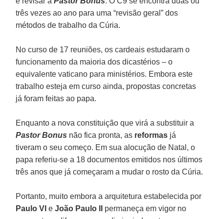
e revisar a
Pastor Bonus
. O C9 se encontra duas ou
três vezes ao ano para uma “revisão geral” dos
métodos de trabalho da Cúria.
No curso de 17 reuniões, os cardeais estudaram o
funcionamento da maioria dos dicastérios – o
equivalente vaticano para ministérios. Embora este
trabalho esteja em curso ainda, propostas concretas
já foram feitas ao papa.
Enquanto a nova constituição que virá a substituir a
Pastor Bonus
não fica pronta, as
reformas
já
tiveram o seu começo. Em sua alocução de Natal, o
papa referiu-se a 18 documentos emitidos nos últimos
três anos que já começaram a mudar o rosto da Cúria.
Portanto, muito embora a arquitetura estabelecida por
Paulo VI
e
João Paulo II
permaneça em vigor no