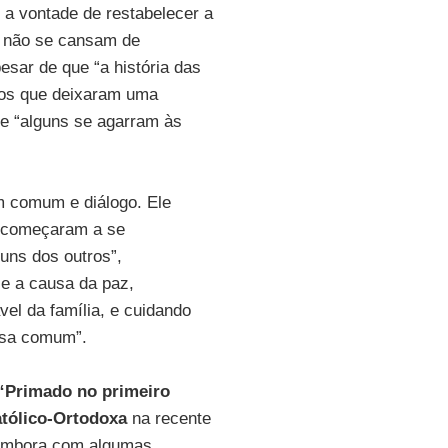
 a vontade de restabelecer a
o, não se cansam de
esar de que “a história das
itos que deixaram uma
ue “alguns se agarram às
em comum e diálogo. Ele
s começaram a se
uns dos outros”,
e a causa da paz,
el da família, e cuidando
asa comum”.
“Primado no primeiro
tólico-Ortodoxa
na recente
 embora com algumas