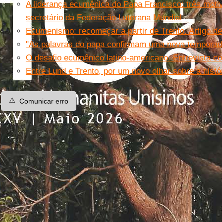
A liderança ecumênica do Papa Francisco: três moti
secretário da Federação Luterana Mundial
Ecumenismo: recomeçar a partir de Trento. Artigo d
"As palavras do papa confirmam uma nova tempora
O desafio ecumênico latino-americano. Entrevista c
Entre Lund e Trento, por um novo olhar sobre a hist
⚠️
Comunicar erro