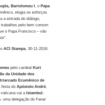
nopla, Bartolomeu I
, o
Papa
ênico, elogia os esforços
 a estrada do diálogo,
s trabalhos pelo bem comum
ve o Papa Francisco – vão
os”.
tio
ACI Stampa
, 30-11-2016.
lomeu
pelo cardeal
Kurt
ção da Unidade dos
triarcado Ecumênico de
a festa do
Apóstolo André
,
 vaticana vai a
Istambul
;
ho, uma delegação do Fanar