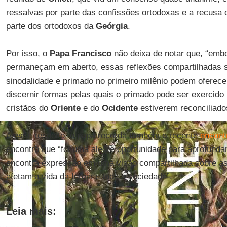
ressalvas por parte das confissões ortodoxas e a recusa 
parte dos ortodoxos da
Geórgia
.
Por isso, o
Papa Francisco
não deixa de notar que, “emb
permaneçam em aberto, essas reflexões compartilhadas s
sinodalidade e primado no primeiro milênio podem oferec
discernir formas pelas quais o primado pode ser exercido 
cristãos do
Oriente
e do
Ocidente
estiverem reconciliado
A esse respeito, o papa recorda também o recente
encon
encontro que “foi uma alegre oportunidade para aprofunda
encontra expressão em uma visão compartilhada sobre a
afetam a vida da Igreja e toda a sociedade”.
Leia mais: