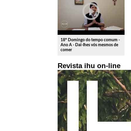
play_circle_outline
18º Domingo do tempo comum -
Ano A - Dai-lhes vós mesmos de
comer
Revista ihu on-line