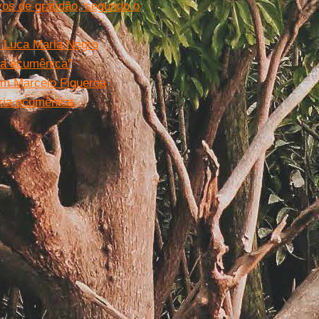
vos de gratidão, segundo o
e Luca Maria Negro
da ecumênica"
om Marcelo Figueroa
ória ecumênica