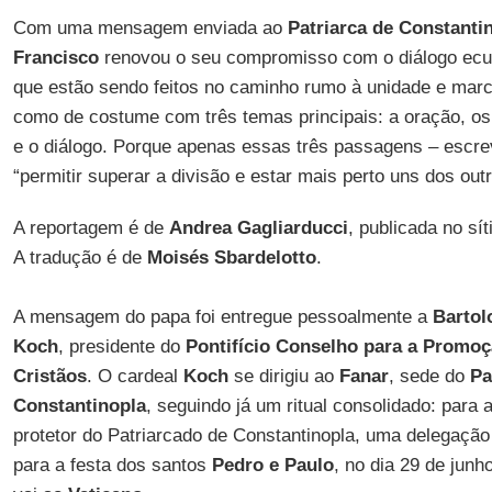
Com uma mensagem enviada ao
Patriarca de Constanti
Francisco
renovou o seu compromisso com o diálogo ecum
que estão sendo feitos no caminho rumo à unidade e marca
como de costume com três temas principais: a oração, o
e o diálogo. Porque apenas essas três passagens – escre
“permitir superar a divisão e estar mais perto uns dos outr
A reportagem é de
Andrea Gagliarducci
, publicada no sí
A tradução é de
Moisés Sbardelotto
.
A mensagem do papa foi entregue pessoalmente a
Barto
Koch
, presidente do
Pontifício Conselho para a Promo
Cristãos
. O cardeal
Koch
se dirigiu ao
Fanar
, sede do
Pa
Constantinopla
, seguindo já um ritual consolidado: para 
protetor do Patriarcado de Constantinopla, uma delegação
para a festa dos santos
Pedro e Paulo
, no dia 29 de jun