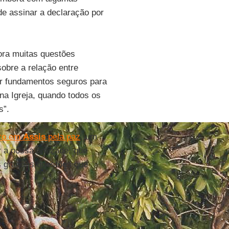
de assinar a declaração por
ora muitas questões
obre a relação entre
er fundamentos seguros para
na Igreja, quando todos os
s”.
tro em
Assis
pela paz
, um
r a nossa amizade, que
s grandes questões que