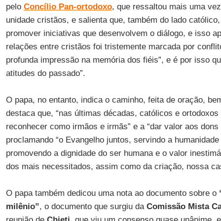
pelo
Concílio Pan-ortodoxo
, que ressaltou mais uma vez
unidade cristãos, e salienta que, também do lado católic
promover iniciativas que desenvolvem o diálogo, e isso ap
relações entre cristãos foi tristemente marcada por confl
profunda impressão na memória dos fiéis”, e é por isso q
atitudes do passado”.
O papa, no entanto, indica o caminho, feita de oração, b
destaca que, “nas últimas décadas, católicos e ortodoxo
reconhecer como irmãos e irmãs” e a “dar valor aos dons 
proclamando “o Evangelho juntos, servindo a humanidade 
promovendo a dignidade do ser humana e o valor inestimáv
dos mais necessitados, assim como da criação, nossa c
O papa também dedicou uma nota ao documento sobre o
milênio”
, o documento que surgiu da
Comissão Mista Ca
reunião de
Chieti
, que viu um consenso quase unânime,