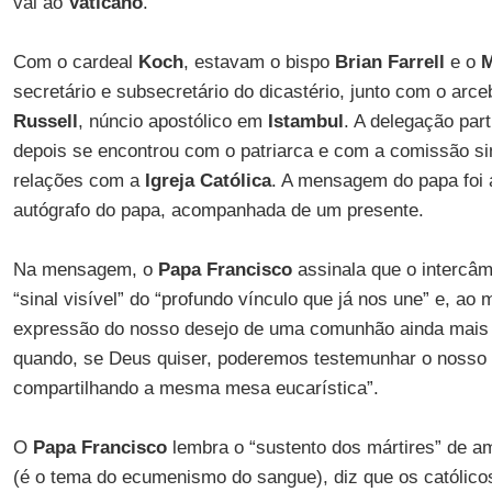
vai ao
Vaticano
.
Com o cardeal
Koch
, estavam o bispo
Brian Farrell
e o
M
secretário e subsecretário do dicastério, junto com o arc
Russell
, núncio apostólico em
Istambul
. A delegação part
depois se encontrou com o patriarca e com a comissão s
relações com a
Igreja Católica
. A mensagem do papa foi
autógrafo do papa, acompanhada de um presente.
Na mensagem, o
Papa Francisco
assinala que o intercâ
“sinal visível” do “profundo vínculo que já nos une” e, a
expressão do nosso desejo de uma comunhão ainda mais p
quando, se Deus quiser, poderemos testemunhar o nosso 
compartilhando a mesma mesa eucarística”.
O
Papa Francisco
lembra o “sustento dos mártires” de a
(é o tema do ecumenismo do sangue), diz que os católic