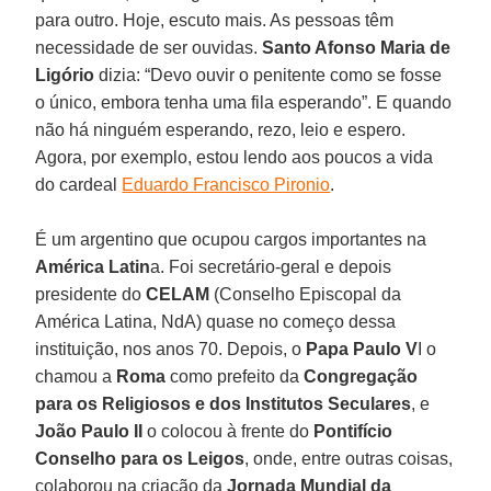
para outro. Hoje, escuto mais. As pessoas têm
necessidade de ser ouvidas.
Santo Afonso Maria de
Ligório
dizia: “Devo ouvir o penitente como se fosse
o único, embora tenha uma fila esperando”. E quando
não há ninguém esperando, rezo, leio e espero.
Agora, por exemplo, estou lendo aos poucos a vida
do cardeal
Eduardo Francisco Pironio
.
É um argentino que ocupou cargos importantes na
América Latin
a. Foi secretário-geral e depois
presidente do
CELAM
(Conselho Episcopal da
América Latina, NdA) quase no começo dessa
instituição, nos anos 70. Depois, o
Papa Paulo V
I o
chamou a
Roma
como prefeito da
Congregação
para os Religiosos e dos Institutos Seculares
, e
João Paulo II
o colocou à frente do
Pontifício
Conselho para os Leigos
, onde, entre outras coisas,
colaborou na criação da
Jornada Mundial da