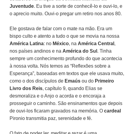
Juventude
. Eu tive a sorte de conhecê-lo e ouvi-lo, e
o aprecio muito. Ouvi-o pregar um retiro nos anos 80.
Ele gostava de falar com o mate na mão. Era um
bispo culto e atento a tudo o que se movia na nossa
América Latina
: no
México
, na
América Central
,
nos países andinos e na
América do Sul
. Tinha
sempre um conhecimento profundo do que acontecia
à nossa volta. Nós temos as “Reflexões sobre a
Esperança”, baseadas em textos que ele usava muito,
como o dos discípulos de
Emaús
ou do
Primeiro
Livro dos Reis
, capítulo 9, quando Elias se
desmoraliza e o Anjo o acorda e o encoraja a
prosseguir o caminho. São ensinamentos que depois
de ouvi-los ficaram gravados na memória. O
cardeal
Pironio transmitia paz, serenidade e fé.
O fato de poder ler, meditar e rezar é uma