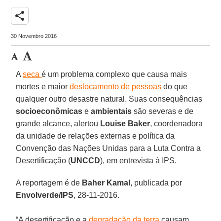
share
30 Novembro 2016
A
seca
é um problema complexo que causa mais
mortes e maior
deslocamento de pessoas
do que
qualquer outro desastre natural. Suas consequências
socioeconômicas
e
ambientais
são severas e de
grande alcance, alertou
Louise
Baker
, coordenadora
da unidade de relações externas e política da
Convenção das Nações Unidas para a Luta Contra a
Desertificação (
UNCCD
), em entrevista à IPS.
A reportagem é de
Baher Kamal
, publicada por
Envolverde/IPS
, 28-11-2016.
“A desertificação e a
degradação da terra
causam