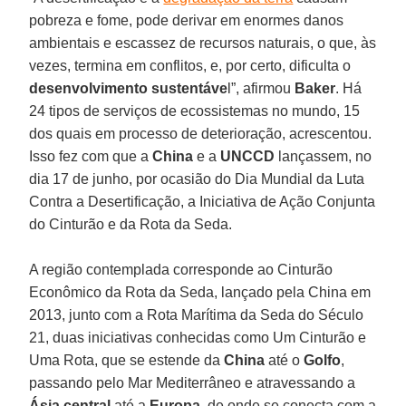
pobreza e fome, pode derivar em enormes danos
ambientais e escassez de recursos naturais, o que, às
vezes, termina em conflitos, e, por certo, dificulta o
desenvolvimento sustentáve
l”, afirmou
Baker
. Há
24 tipos de serviços de ecossistemas no mundo, 15
dos quais em processo de deterioração, acrescentou.
Isso fez com que a
China
e a
UNCCD
lançassem, no
dia 17 de junho, por ocasião do Dia Mundial da Luta
Contra a Desertificação, a Iniciativa de Ação Conjunta
do Cinturão e da Rota da Seda.
A região contemplada corresponde ao Cinturão
Econômico da Rota da Seda, lançado pela China em
2013, junto com a Rota Marítima da Seda do Século
21, duas iniciativas conhecidas como Um Cinturão e
Uma Rota, que se estende da
China
até o
Golfo
,
passando pelo Mar Mediterrâneo e atravessando a
Ásia
central
até a
Europa
, de onde se conecta com a