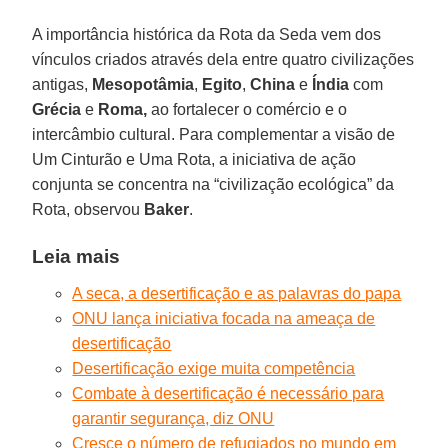
A importância histórica da Rota da Seda vem dos
vínculos criados através dela entre quatro civilizações
antigas,
Mesopotâmia
,
Egito
,
China
e
Índia
com
Grécia
e
Roma,
ao fortalecer o comércio e o
intercâmbio cultural. Para complementar a visão de
Um Cinturão e Uma Rota, a iniciativa de ação
conjunta se concentra na “civilização ecológica” da
Rota, observou
Baker
.
Leia mais
A seca, a desertificação e as palavras do papa
ONU lança iniciativa focada na ameaça de
desertificação
Desertificação exige muita competência
Combate à desertificação é necessário para
garantir segurança, diz ONU
Cresce o número de refugiados no mundo em