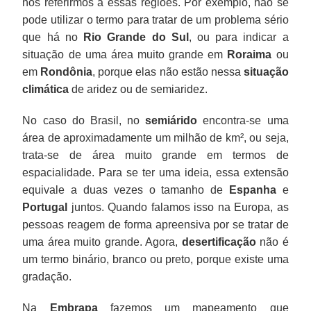
nos referirmos a essas regiões. Por exemplo, não se
pode utilizar o termo para tratar de um problema sério
que há no
Rio Grande do Sul
, ou para indicar a
situação de uma área muito grande em
Roraima
ou
em
Rondônia
, porque elas não estão nessa
situação
climática
de aridez ou de semiaridez.
No caso do Brasil, no
semiárido
encontra-se uma
área de aproximadamente um milhão de km², ou seja,
trata-se de área muito grande em termos de
espacialidade. Para se ter uma ideia, essa extensão
equivale a duas vezes o tamanho de
Espanha
e
Portugal
juntos. Quando falamos isso na Europa, as
pessoas reagem de forma apreensiva por se tratar de
uma área muito grande. Agora,
desertificação
não é
um termo binário, branco ou preto, porque existe uma
gradação.
Na
Embrapa
fazemos um mapeamento que