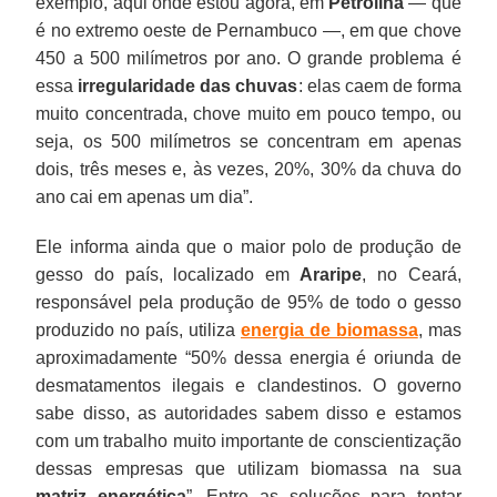
exemplo, aqui onde estou agora, em
Petrolina
— que
é no extremo oeste de Pernambuco —, em que chove
450 a 500 milímetros por ano. O grande problema é
essa
irregularidade das chuvas
: elas caem de forma
muito concentrada, chove muito em pouco tempo, ou
seja, os 500 milímetros se concentram em apenas
dois, três meses e, às vezes, 20%, 30% da chuva do
ano cai em apenas um dia”.
Ele informa ainda que o maior polo de produção de
gesso do país, localizado em
Araripe
, no Ceará,
responsável pela produção de 95% de todo o gesso
produzido no país, utiliza
energia de biomassa
, mas
aproximadamente “50% dessa energia é oriunda de
desmatamentos ilegais e clandestinos. O governo
sabe disso, as autoridades sabem disso e estamos
com um trabalho muito importante de conscientização
dessas empresas que utilizam biomassa na sua
matriz energética
”. Entre as soluções para tentar