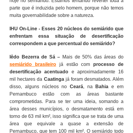
hoje no semiárido. Estamos tentando reverter toda a
parte que é induzida pelo homem, porque não temos
muita governabilidade sobre a natureza.
IHU On-Line - Esses 20 núcleos do semiárido que
enfrentam essa situação de desertificação
correspondem a que percentual do semiárido?
Iêdo Bezerra de Sá –
Mais de 50% das áreas do
semiárido brasileiro
já estão com
processo de
desertificação acentuado
e aproximadamente 16
mil hectares da
Caatinga
já foram desmatados. Além
disso, alguns núcleos no
Ceará
, na
Bahia
e em
Pernambuco estão com as áreas bastante
comprometidas. Para se ter uma ideia, somando a
área desses municípios, o desmatamento está em
torno de 63 mil km², isso significa que se trata de uma
área que equivale a quase a extensão de
Pernambuco, que tem 100 mil km². O semiárido todo