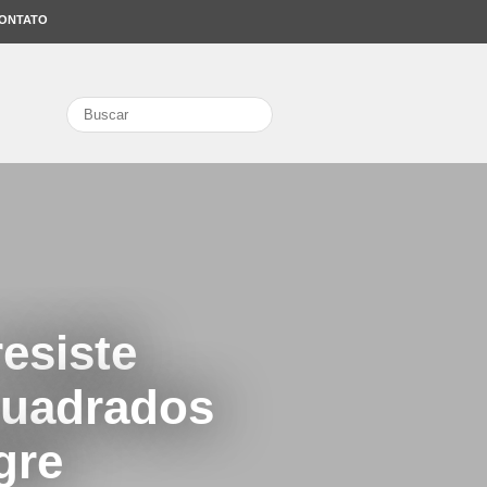
ONTATO
search
esiste
quadrados
gre