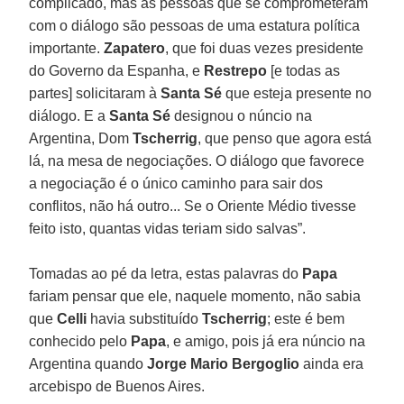
complicado, mas as pessoas que se comprometeram
com o diálogo são pessoas de uma estatura política
importante.
Zapatero
, que foi duas vezes presidente
do Governo da Espanha, e
Restrepo
[e todas as
partes] solicitaram à
Santa Sé
que esteja presente no
diálogo. E a
Santa Sé
designou o núncio na
Argentina, Dom
Tscherrig
, que penso que agora está
lá, na mesa de negociações. O diálogo que favorece
a negociação é o único caminho para sair dos
conflitos, não há outro... Se o Oriente Médio tivesse
feito isto, quantas vidas teriam sido salvas”.
Tomadas ao pé da letra, estas palavras do
Papa
fariam pensar que ele, naquele momento, não sabia
que
Celli
havia substituído
Tscherrig
; este é bem
conhecido pelo
Papa
, e amigo, pois já era núncio na
Argentina quando
Jorge Mario Bergoglio
ainda era
arcebispo de Buenos Aires.