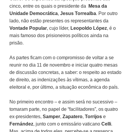
cinco, entre os quais o presidente da
Mesa da
Unidade Democrática
,
Jesus Torrealba
. Por outro
lado, não estão presentes os representantes da
Vontade Popular
, cujo líder,
Leopoldo López
, é o
mais famoso dos prisioneiros políticos ainda na
prisão.
As partes ficam com o compromisso de voltar a se
reunir no dia 11 de novembro e iniciar quatro mesas
de discussão concretas, a saber: o respeito ao estado
de direito, as indenizações às vítimas, a agenda
eleitoral e, por último, a situação econômica do país.
No primeiro encontro – e assim será no sucessivo –
tomaram parte, no papel de “facilitadores”, os quatro
ex-presidentes,
Samper
,
Zapatero
,
Torrijos
e
Fernández
, junto com o emissário vaticano
Celli
.
Mas, acima de todos eles, percebe-se a presença