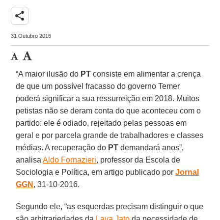
share
31 Outubro 2016
“A maior ilusão do
PT
consiste em alimentar a crença
de que um possível fracasso do governo Temer
poderá significar a sua ressurreição em 2018. Muitos
petistas não se deram conta do que aconteceu com o
partido: ele é odiado, rejeitado pelas pessoas em
geral e por parcela grande de trabalhadores e classes
médias. A recuperação do
PT
demandará anos”,
analisa
Aldo Fornazieri
, professor da Escola de
Sociologia e Política, em artigo publicado por
Jornal
GGN
, 31-10-2016.
Segundo ele, “as esquerdas precisam distinguir o que
são arbitrariedades da
Lava Jato
da necessidade de