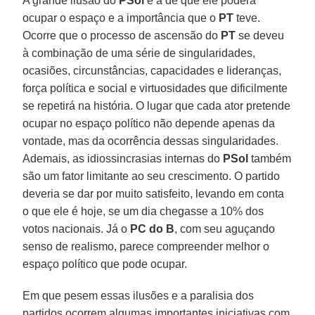
A grande ilusão do
PSol
é a de que ele poderá
ocupar o espaço e a importância que o
PT
teve.
Ocorre que o processo de ascensão do
PT
se deveu
à combinação de uma série de singularidades,
ocasiões, circunstâncias, capacidades e lideranças,
força política e social e virtuosidades que dificilmente
se repetirá na história. O lugar que cada ator pretende
ocupar no espaço político não depende apenas da
vontade, mas da ocorrência dessas singularidades.
Ademais, as idiossincrasias internas do
PSol
também
são um fator limitante ao seu crescimento. O partido
deveria se dar por muito satisfeito, levando em conta
o que ele é hoje, se um dia chegasse a 10% dos
votos nacionais. Já o
PC do B
, com seu aguçando
senso de realismo, parece compreender melhor o
espaço político que pode ocupar.
Em que pesem essas ilusões e a paralisia dos
partidos ocorrem algumas importantes iniciativas com