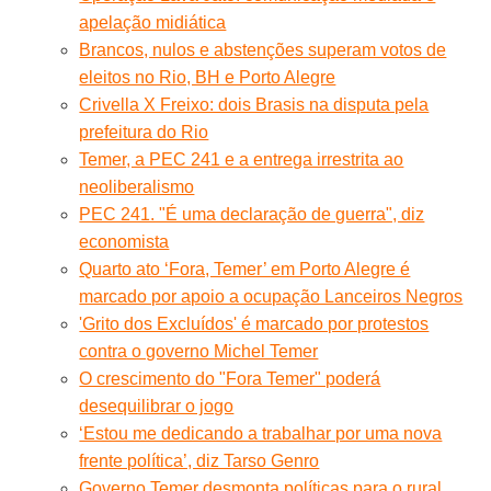
apelação midiática
Brancos, nulos e abstenções superam votos de
eleitos no Rio, BH e Porto Alegre
Crivella X Freixo: dois Brasis na disputa pela
prefeitura do Rio
Temer, a PEC 241 e a entrega irrestrita ao
neoliberalismo
PEC 241. "É uma declaração de guerra", diz
economista
Quarto ato ‘Fora, Temer’ em Porto Alegre é
marcado por apoio a ocupação Lanceiros Negros
'Grito dos Excluídos' é marcado por protestos
contra o governo Michel Temer
O crescimento do "Fora Temer" poderá
desequilibrar o jogo
‘Estou me dedicando a trabalhar por uma nova
frente política’, diz Tarso Genro
Governo Temer desmonta políticas para o rural