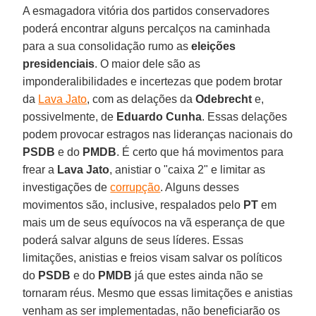
A esmagadora vitória dos partidos conservadores
poderá encontrar alguns percalços na caminhada
para a sua consolidação rumo as
eleições
presidenciais
. O maior dele são as
imponderalibilidades e incertezas que podem brotar
da
Lava Jato
, com as delações da
Odebrecht
e,
possivelmente, de
Eduardo Cunha
. Essas delações
podem provocar estragos nas lideranças nacionais do
PSDB
e do
PMDB
. É certo que há movimentos para
frear a
Lava Jato
, anistiar o "caixa 2" e limitar as
investigações de
corrupção
. Alguns desses
movimentos são, inclusive, respalados pelo
PT
em
mais um de seus equívocos na vã esperança de que
poderá salvar alguns de seus líderes. Essas
limitações, anistias e freios visam salvar os políticos
do
PSDB
e do
PMDB
já que estes ainda não se
tornaram réus. Mesmo que essas limitações e anistias
venham as ser implementadas, não beneficiarão os