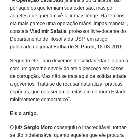
"A
Operação Lava Jato
já tinha sido criticada não
por aqueles que temiam sua extensão, mas por
aqueles que queriam vê-la ir mais longe. Há tempos,
ela mais parece uma operação mãos limpas maneta",
constata
Vladimir Safatle
, professor livre-docente do
Departamento de filosofia da USP, em artigo
publicado no jornal
Folha de S. Paulo
, 18-03-2016.
Segundo ele, "não devemos ter solidariedade alguma
com um governo envolvido até o pescoço em casos
de corrupção. Mas não se trata aqui de solidariedade
a governos. Trata-se de recusar naturalizar práticas
espúrias, que não seriam aceitas em nenhum Estado
minimamente democrático".
Eis o artigo.
O juiz
Sérgio Moro
conseguiu o inacreditável: tornar-
se tão indefensável quanto aqueles que ele procura