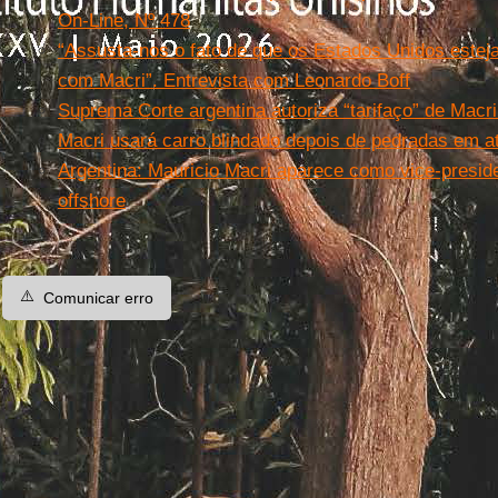
On-Line, Nº 478
“Assusta-nos o fato de que os Estados Unidos este
com Macri”. Entrevista com Leonardo Boff
Suprema Corte argentina autoriza “tarifaço” de Macri 
Macri usará carro blindado depois de pedradas em at
Argentina: Mauricio Macri aparece como vice-presi
offshore
⚠️
Comunicar erro