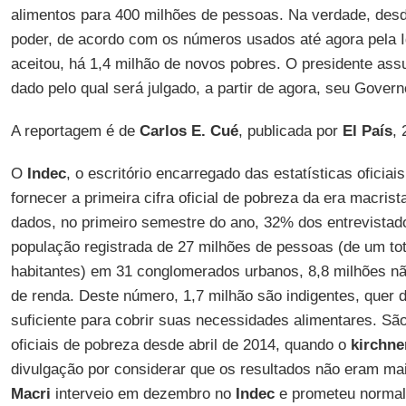
alimentos para 400 milhões de pessoas. Na verdade, des
poder, de acordo com os números usados até agora pela Ig
aceitou, há 1,4 milhão de novos pobres. O presidente ass
dado pelo qual será julgado, a partir de agora, seu Govern
A reportagem é de
Carlos E. Cué
, publicada por
El País
,
O
Indec
, o escritório encarregado das estatísticas oficiai
fornecer a primeira cifra oficial de pobreza da era macris
dados, no primeiro semestre do ano, 32% dos entrevista
população registrada de 27 milhões de pessoas (de um tot
habitantes) em 31 conglomerados urbanos, 8,8 milhões n
de renda. Deste número, 1,7 milhão são indigentes, quer 
suficiente para cobrir suas necessidades alimentares. Sã
oficiais de pobreza desde abril de 2014, quando o
kirchn
divulgação por considerar que os resultados não eram mai
Macri
interveio em dezembro no
Indec
e prometeu normali