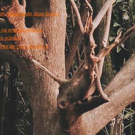
jam negociando duas bases
na energia elétrica
o público
dente de nova empresa