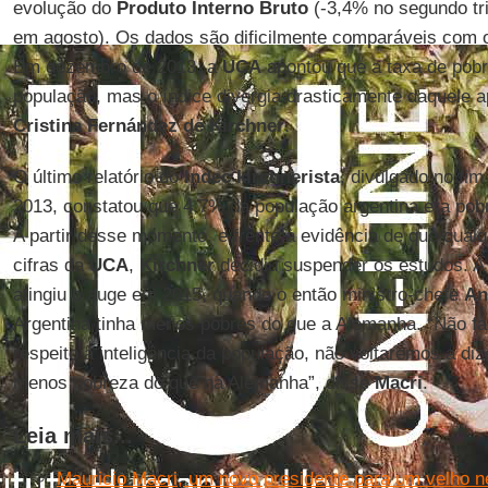
evolução do
Produto Interno Bruto
(-3,4% no segundo tri
em agosto). Os dados são dificilmente comparáveis com o
Em dezembro de 2013, a
UCA
apontou que a taxa de pob
população, mas o índice divergia drasticamente daquele 
Cristina Fernández de Kirchner
.
O último relatório do
Indec kirchnerista
, divulgado no fim
2013, constatou que 4,7% da população argentina era pob
A partir desse momento, e frente à evidência de que qualq
cifras da
UCA
,
Kirchner
decidiu suspender os estudos. A 
atingiu o auge em 2015, quando o então ministro-chefe
An
Argentina tinha menos pobres do que a Alemanha. “Não f
respeito à inteligência da população, não voltaremos a diz
menos pobreza do que na Alemanha”, disse
Macri
.
Leia mais...
Mauricio Macri, um novo presidente para um velho n