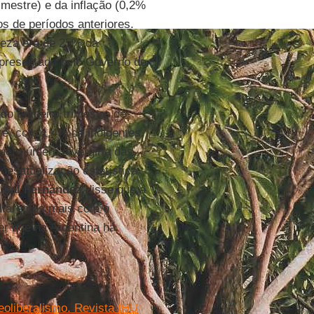
mestre) e da inflação (0,2%
s de períodos anteriores.
reza era de 25% da
apresentado pelo Governo de
 do primeiro trimestre de
re, com 1,4% de indigentes.
uer número divergiria das
desatualização estatística
íbal Fernández
disse que a
altaremos mais com o
er que na Argentina há
eoliberalismo. Revista IHU