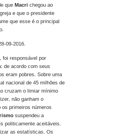
de que
Macri
chegou ao
reja e que o presidente
ume que esse é o principal
o.
 28-09-2016.
s, foi responsável por
ta: de acordo com seus
dos eram pobres. Sobre uma
al nacional de 45 milhões de
ão cruzam o limiar mínimo
dizer, não ganham o
o os primeiros números
erismo
suspendeu a
s politicamente aceitáveis.
zar as estatísticas. Os