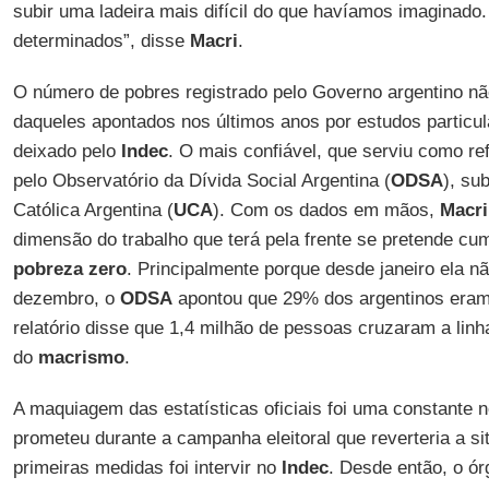
subir uma ladeira mais difícil do que havíamos imaginado
determinados”, disse
Macri
.
O número de pobres registrado pelo Governo argentino não
daqueles apontados nos últimos anos por estudos particul
deixado pelo
Indec
. O mais confiável, que serviu como re
pelo Observatório da Dívida Social Argentina (
ODSA
), su
Católica Argentina (
UCA
). Com os dados em mãos,
Macri
dimensão do trabalho que terá pela frente se pretende cu
pobreza zero
. Principalmente porque desde janeiro ela n
dezembro, o
ODSA
apontou que 29% dos argentinos eram
relatório disse que 1,4 milhão de pessoas cruzaram a linh
do
macrismo
.
A maquiagem das estatísticas oficiais foi uma constante 
prometeu durante a campanha eleitoral que reverteria a s
primeiras medidas foi intervir no
Indec
. Desde então, o ór