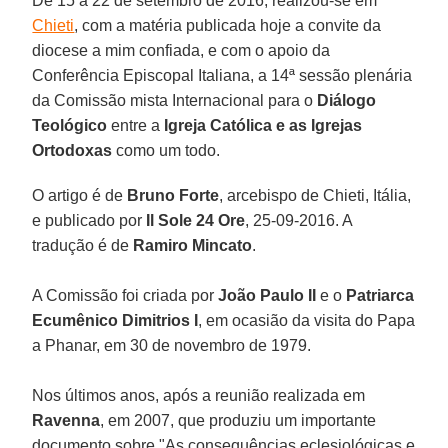
De 15 a 22 de setembro de 2016, realizou-se em
Chieti
, com a matéria publicada hoje a convite da
diocese a mim confiada, e com o apoio da
Conferência Episcopal Italiana, a 14ª sessão plenária
da Comissão mista Internacional para o
Diálogo
Teológico
entre a
Igreja Católica e as Igrejas
Ortodoxas
como um todo.
O artigo é de
Bruno Forte
, arcebispo de Chieti, Itália,
e publicado por
Il Sole 24 Ore
, 25-09-2016. A
tradução é de
Ramiro Mincato
.
A Comissão foi criada por
João Paulo II
e o
Patriarca
Ecumênico Dimitrios I
, em ocasião da visita do Papa
a Phanar, em 30 de novembro de 1979.
Nos últimos anos, após a reunião realizada em
Ravenna
, em 2007, que produziu um importante
documento sobre "As consequências eclesiológicas e