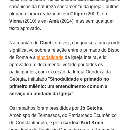
canônicas da natureza sacramental da igreja", outras
plenária foram realizadas em
Chipre
(2009), em
Viena
(2010) e em
Amã
(2014), mas sem qualquer
texto aprovado.
Na reunião de
Chieti
, em vez, chegou-se a um acordo
significativo sobre a relação entre o primado do Bispo
de Roma e a
sinodalidade
da Igreja inteira, e foi
aprovado um documento, votado por todos os
participantes, com exceção da Igreja Ortodoxa da
Geórgia, intitulado "
Sinodalidade e primado no
primeiro milênio: um entendimento comum a
serviço da unidade da Igreja
".
Os trabalhos foram presididos por
Jó Getcha
,
Arcebispo de Telmessos, do Patriarcado Ecumênico
de Constantinopla, e pelo
cardeal Kurt Koch
,
presidente do Pontifício Conselho para a Promoção