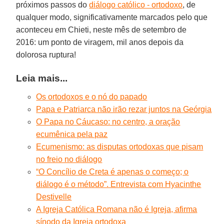
próximos passos do
diálogo católico - ortodoxo
, de
qualquer modo, significativamente marcados pelo que
aconteceu em Chieti, neste mês de setembro de
2016: um ponto de viragem, mil anos depois da
dolorosa ruptura!
Leia mais...
Os ortodoxos e o nó do papado
Papa e Patriarca não irão rezar juntos na Geórgia
O Papa no Cáucaso: no centro, a oração
ecumênica pela paz
Ecumenismo: as disputas ortodoxas que pisam
no freio no diálogo
“O Concílio de Creta é apenas o começo; o
diálogo é o método”. Entrevista com Hyacinthe
Destivelle
A Igreja Católica Romana não é Igreja, afirma
sínodo da Igreja ortodoxa