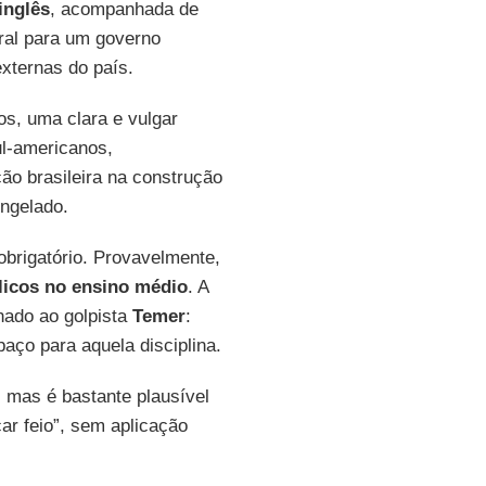
inglês
, acompanhada de
ral para um governo
externas do país.
s, uma clara e vulgar
ul-americanos,
o brasileira na construção
ngelado.
brigatório. Provavelmente,
licos no ensino médio
. A
nado ao golpista
Temer
:
aço para aquela disciplina.
 mas é bastante plausível
car feio”, sem aplicação