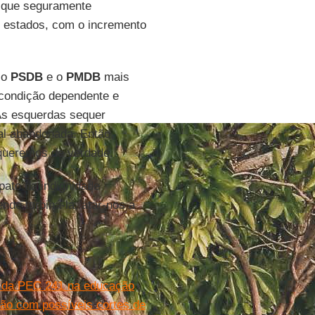
, que seguramente
s estados, com o incremento
 o
PSDB
e o
PMDB
mais
 condição dependente e
 As esquerdas sequer
al abandonada. Então,
queremos de verdade.
pato da indignidade
nde turbiná-la, atar-nos a
 da PEC 241 na educação
ção com possíveis cortes de