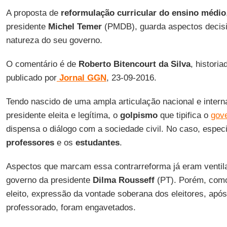
A proposta de
reformulação curricular do ensino médio
presidente
Michel Temer
(PMDB), guarda aspectos decisi
natureza do seu governo.
O comentário é de
Roberto Bitencourt da Silva
, historia
publicado por
Jornal GGN
, 23-09-2016.
Tendo nascido de uma ampla articulação nacional e interna
presidente eleita e legítima, o
golpismo
que tipifica o
gov
dispensa o diálogo com a sociedade civil. No caso, espe
professores
e os
estudantes
.
Aspectos que marcam essa contrarreforma já eram ventila
governo da presidente
Dilma Rousseff
(PT). Porém, como
eleito, expressão da vontade soberana dos eleitores, apó
professorado, foram engavetados.