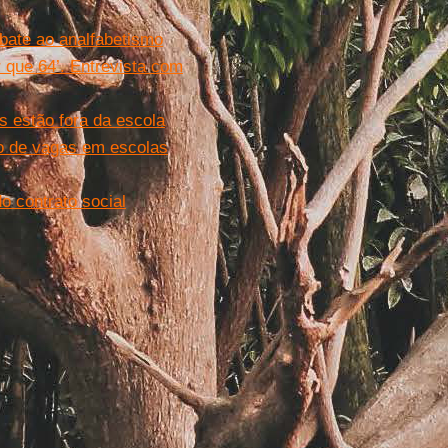
ate ao analfabetismo
 que 64’. Entrevista com
s estão fora da escola
ão de vagas em escolas
o contrato social