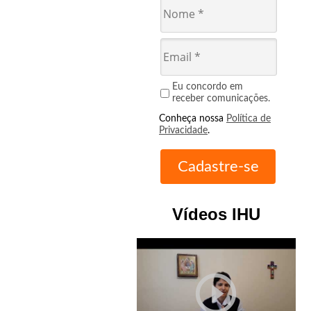
Eu concordo em
receber comunicações.
Conheça nossa
Política de
Privacidade
.
Vídeos IHU
play_circle_outline