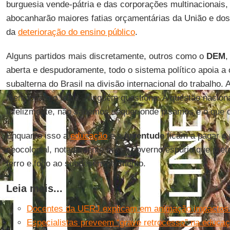
burguesia vende-pátria e das corporações multinacionais
abocanharão maiores fatias orçamentárias da União e do
da
deterioração do ensino público
.
Alguns partidos mais discretamente, outros como o
DEM
,
aberta e despudoramente, todo o sistema político apoia a
subalterna do Brasil na divisão internacional do trabalho.
mencionam o tema. Ninguém questiona. A questão nacion
infelizmente, não sabemos sequer onde pisamos e o que 
Enquanto isso a
educação
e a
juventude
ficam a pagar o 
neocolonial, notadamente nesse governo espúrio que prete
ferro e fogo ao subdesenvolvimento.
Leia mais...
Docentes da UERJ explicam em animação impactos
Especialistas preveem “grave retrocesso” na educa