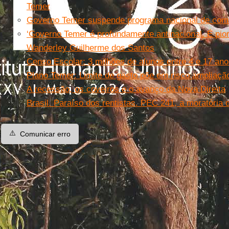
Temer
Governo Temer suspende programa nacional de comb
‘Governo Temer é profundamente antinacional. É pior
Wanderley Guilherme dos Santos
Censo Escolar: 3 milhões de alunos entre 4 e 17 ano
Plano Temer: Limite de gasto põe em risco ampliaç
A recessão, os coveiros e o avanço da Nova Direita
Brasil. Paraíso dos rentistas. PEC 241, a moratória d
⚠️
Comunicar erro