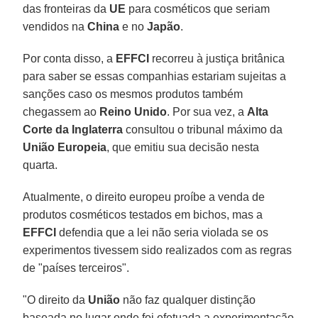
das fronteiras da
UE
para cosméticos que seriam
vendidos na
China
e no
Japão
.
Por conta disso, a
EFFCI
recorreu à justiça britânica
para saber se essas companhias estariam sujeitas a
sanções caso os mesmos produtos também
chegassem ao
Reino Unido
. Por sua vez, a
Alta
Corte da Inglaterra
consultou o tribunal máximo da
União Europeia
, que emitiu sua decisão nesta
quarta.
Atualmente, o direito europeu proíbe a venda de
produtos cosméticos testados em bichos, mas a
EFFCI
defendia que a lei não seria violada se os
experimentos tivessem sido realizados com as regras
de "países terceiros".
"O direito da
União
não faz qualquer distinção
baseada no lugar onde foi efetuada a experimentação