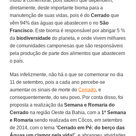
muito a comemorar, pois sabem que dependem,
diretamente, deste importante bioma para a
manutenção de suas vidas, pois é do
Cerrado
que
vêm 94% das águas que abastecem o rio
São
Francisco
. Este bioma é responsável por abrigar 5 %
da
biodiversidade
do planeta, e onde vivem milhares
de comunidades camponesas que são responsáveis
pela produção de parte dos alimentos que abastecem
o país.
Mas infelizmente, não há o que se comemorar no dia
11 de setembro, pois a cada ano percebe-se
aumentar os sinais de morte do
Cerrado
, e
consequentemente, do seu povo. Por conta disso, foi
proposta a realização da
Semana e Romaria do
Cerrado
na região Oeste da Bahia, com a
1ª Semana
e Romaria
sendo realizada em Côcos, em setembro
de 2014, com o tema “
Cerrado em Pé: do berço das
Águas um clamor pela vida!
”, e abrangeu atividades