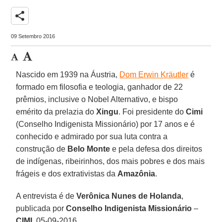
share
09 Setembro 2016
Nascido em 1939 na Áustria,
Dom Erwin Kräutler
é
formado em filosofia e teologia, ganhador de 22
prêmios, inclusive o Nobel Alternativo, e bispo
emérito da prelazia do
Xingu
. Foi presidente do
Cimi
(Conselho Indigenista Missionário) por 17 anos e é
conhecido e admirado por sua luta contra a
construção de
Belo Monte
e pela defesa dos direitos
de indígenas, ribeirinhos, dos mais pobres e dos mais
frágeis e dos extrativistas da
Amazônia
.
A entrevista é de
Verônica Nunes de Holanda
,
publicada por
Conselho Indigenista Missionário
–
CIMI
, 05-09-2016.