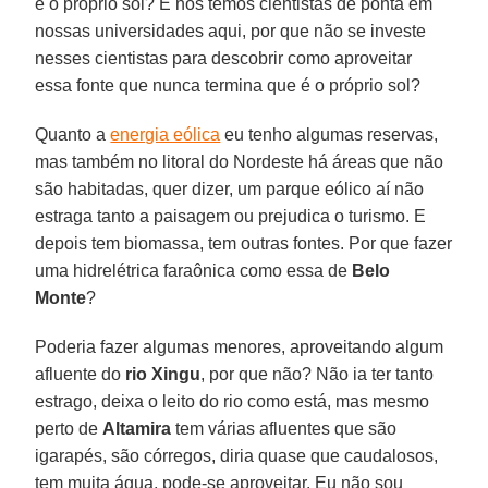
é o próprio sol? E nós temos cientistas de ponta em
nossas universidades aqui, por que não se investe
nesses cientistas para descobrir como aproveitar
essa fonte que nunca termina que é o próprio sol?
Quanto a
energia eólica
eu tenho algumas reservas,
mas também no litoral do Nordeste há áreas que não
são habitadas, quer dizer, um parque eólico aí não
estraga tanto a paisagem ou prejudica o turismo. E
depois tem biomassa, tem outras fontes. Por que fazer
uma hidrelétrica faraônica como essa de
Belo
Monte
?
Poderia fazer algumas menores, aproveitando algum
afluente do
rio Xingu
, por que não? Não ia ter tanto
estrago, deixa o leito do rio como está, mas mesmo
perto de
Altamira
tem várias afluentes que são
igarapés, são córregos, diria quase que caudalosos,
tem muita água, pode-se aproveitar. Eu não sou