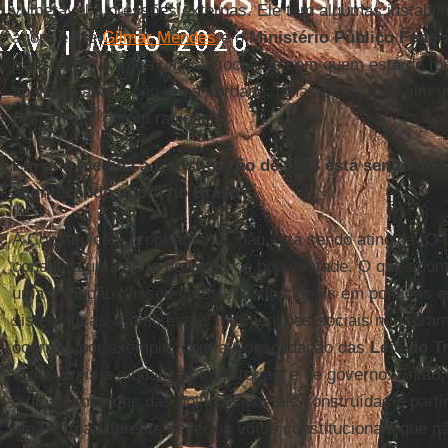
vulnerável a pressões externas. Ele tem algumas instabil
agora entre
Gilmar Mendes
e o
Ministério Público Feder
transbordarão para uma associação com quem está de for
aparente apatia não é, na verdade, uma apatia, mas sim 
pessimista, porém racional.
Em que medida a Constituição de 1988 está sendo afet
acontecendo agora no Brasil?
A Constituição, propriamente, não está sendo atingida. O 
consagra uma série de votos de boa vontade. O que aconte
uma tradução desses votos constitucionais em políticas e
sistemáticas. Como essas intervenções sociais não foram
ocorreu, por exemplo, com a Consolidação das
Leis do T
vulneráveis a mudanças ministeriais e de governo. Então,
é um desmanche das políticas sociais construídas a partir
uma forma diferente de ler os votos constitucionais que 