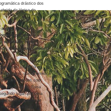
ogramática drástico dos
abrida da lógica do
 a esse processo,
ingidos por essa
a sociedade hoje,
ndo. O que essa calmaria
 primeiro lugar, há o
e modo geral, com a ameaça
r de manifestações com
tões específicas. Essa
segundo lugar, por uma
e que esse esquema de
 muito forte e pouco