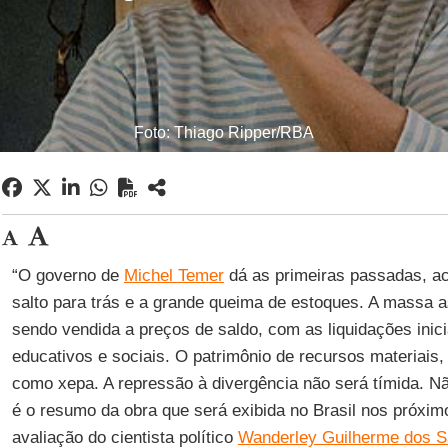
Foto: Thiago Ripper/RBA
“O governo de
Michel Temer
dá as primeiras passadas, ac
salto para trás e a grande queima de estoques. A massa as
sendo vendida a preços de saldo, com as liquidações inic
educativos e sociais. O patrimônio de recursos materiais,
como xepa. A repressão à divergência não será tímida. N
é o resumo da obra que será exibida no Brasil nos próxim
avaliação do cientista político
Wanderley Guilherme dos S