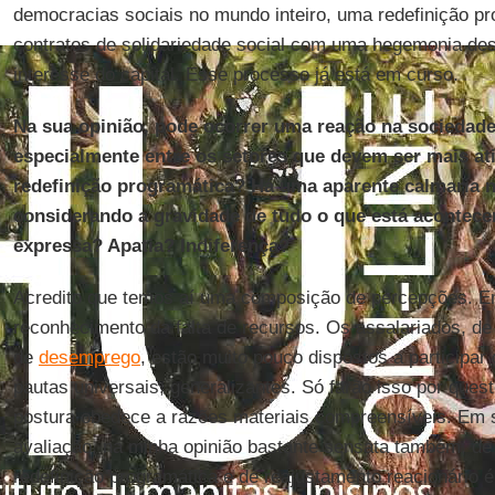
democracias sociais no mundo inteiro, uma redefinição pr
contratos de solidariedade social com uma hegemonia des
interesse do capital. Esse processo já está em curso.
Na sua opinião, pode ocorrer uma reação na sociedade
especialmente entre os setores que devem ser mais at
redefinição programática? Há uma aparente calmaria n
considerando a gravidade de tudo o que está acontece
expressa? Apatia? Indiferença?
Acredito que temos aí uma composição de percepções. Em
reconhecimento da falta de recursos. Os assalariados, d
de
desemprego
, estão muito pouco dispostos a participa
pautas universais, generalizantes. Só farão isso por ques
postura obedece a razões materiais compreensíveis. Em 
avaliação, na minha opinião bastante sensata também, d
redefinição programática e de reajustamento reacionário é