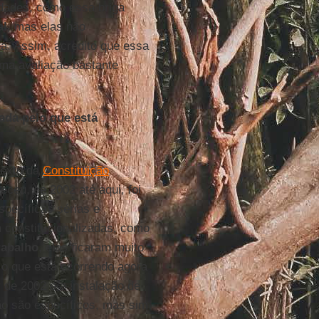
idades, como essa briga
al
, mas elas não
a. Assim, acredito que essa
uma avaliação bastante
ada pelo que está
texto da
Constituição
ceu, de 2002 até aqui, foi
specíficas sérias e
 constitucionalizadas, como
rabalho
, elas ficaram muito
 o que está ocorrendo agora
 de 2002 e a instalação de
não são específicos, mas sim