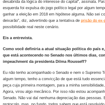
desabrida da lógica do interesse do capital”, assinala. Par
esquerda foi expulsa do jogo político legal por algum tem
ganhar a eleição em 2018 em hipótese alguma. Não sei c
deixarão”, diz, advertindo que a tentativa de
prisão do ex-
possibilidade real neste cenário.
Eis a entrevista.
Como você definiria a atual situação política do país e
que está acontecendo no Senado nos últimos dias, co
impeachment da presidenta Dilma Rousseff?
Eu não tenho acompanhado o Senado e nem o Supremo Trib
algum tempo, tenho a convicção de que está tudo essenci
peça cuja primeira montagem, para a minha sensibilidade
Agora, virou algo mecânico. Por isso não estou acompanh
Senado. Não vai daí nenhuma depreciação das pessoas. 
protocolo, mas, no fundo, todos sabem que está resolvido