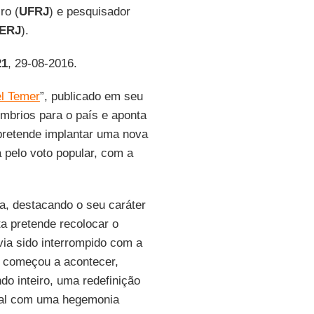
ro (
UFRJ
) e pesquisador
UERJ
).
21
, 29-08-2016.
el Temer
”, publicado em seu
sombrios para o país e aponta
retende implantar uma nova
 pelo voto popular, com a
a, destacando o seu caráter
ta pretende recolocar o
via sido interrompido com a
á começou a acontecer,
o inteiro, uma redefinição
cial com uma hegemonia