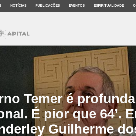
S
NOTÍCIAS
PUBLICAÇÕES
EVENTOS
ESPIRITUALIDADE
C
rno Temer é profund
onal. É pior que 64’. E
derley Guilherme do