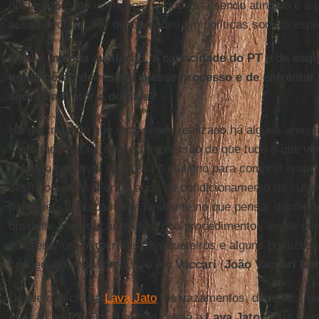
declarações de intenções. O que está sendo atingido é a 
essas declarações de intenções em políticas sociais espe
Qual é, na sua avaliação, a capacidade do PT e da esq
modo geral, de resistir a esse processo e de enfrentar
agora na história do país?
Há um trabalho que vem sendo realizado há alguns anos j
sociedade para cultivar a impressão de que tudo o que vi
era algo paliativo, populista e maligno para comprar o ap
desfavorecidas. Foram anos de condicionamento da subjet
parte dela ficou bastante hesitante no que pensar diante d
obstante a execução efetiva dos procedimentos legais qu
empresários, burocratas, marqueteiros e alguns políticos
condenado neste processo é o
Vaccari
(
João Vaccari Ne
Desde o início da
Lava Jato
, os vazamentos, delações, d
relação ao
PT
. Por isso não cessa a
Lava Jato
. Toda se