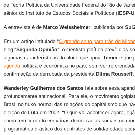
de Teoria Política da Universidade Federal do Rio de Janei
sênior do Instituto de Estudos Sociais e Políticos (
IESP-
A entrevista é de
Marco Weissheimer
, publicada por
Sul
Em um artigo intitulado “
O grande salto para trás de Mich
blog “
Segunda Opinião
”, o cientista político prevê dias 
algumas características do bloco que apoia
Temer
e que p
agenda
política e econômica no país, sem ser referendada
confirmação da derrubada da presidenta
Dilma Rousseff
.
Wanderley Guilherme dos Santos
fala sobre essa agend
profundamente antinacional. Para ele, o movimento golpis
Brasil no fluxo normal das relações do capitalismo que ha
eleição de
Lula
em 2002. “O que vai acontecer agora, e j
como tem ocorrido em várias democracias sociais no mund
programática drástico dos contratos de solidariedade so