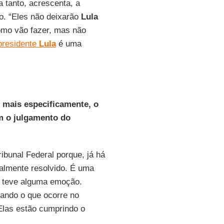
a tanto, acrescenta, a
po. “Eles não deixarão
Lula
omo vão fazer, mas não
presidente
Lula
é uma
, mais especificamente, o
m o julgamento do
unal Federal porque, já há
almente resolvido. É uma
, teve alguma emoção.
ando o que ocorre no
Elas estão cumprindo o
.