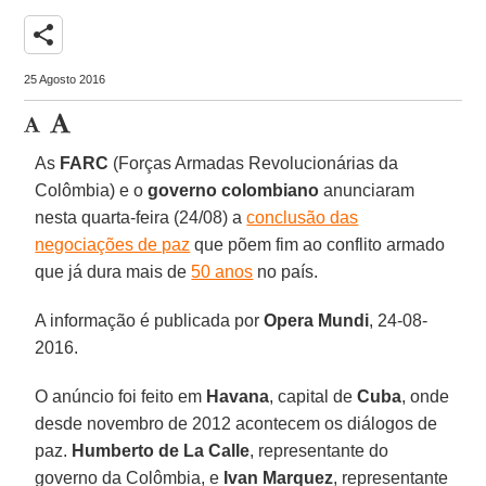
share
25 Agosto 2016
As
FARC
(Forças Armadas Revolucionárias da
Colômbia) e o
governo colombiano
anunciaram
nesta quarta-feira (24/08) a
conclusão das
negociações de paz
que põem fim ao conflito armado
que já dura mais de
50 anos
no país.
A informação é publicada por
Opera Mundi
, 24-08-
2016.
O anúncio foi feito em
Havana
, capital de
Cuba
, onde
desde novembro de 2012 acontecem os diálogos de
paz.
Humberto de La Calle
, representante do
governo da Colômbia, e
Ivan Marquez
, representante