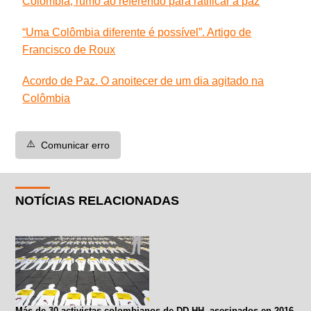
Colômbia, rumo ao referendo para ratificar a paz
“Uma Colômbia diferente é possível”. Artigo de
Francisco de Roux
Acordo de Paz. O anoitecer de um dia agitado na
Colômbia
⚠️
Comunicar erro
NOTÍCIAS RELACIONADAS
Más de 30 activistas colombianos de DD.HH. asesinados en 2016