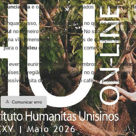
Nunciatura
e o
Itamaraty
, confirmados pela
Télam
em
R
Enquanto isso, o
Pontífice
avança no que se presume se
Sul
no primeiro semestre de 2017. No sábado, 27 de agos
uma vídeomensagem de 32 minutos de duração que
Fran
para o
Jubileu das Américas
, que começa nesse dia em
O evento reunirá 18 cardeais e membros das
Conferênci
países da região durante três dias, no que muitos veem 
possível visita do
Papa
ao país do café no próximo ano.
⚠️
Comunicar erro