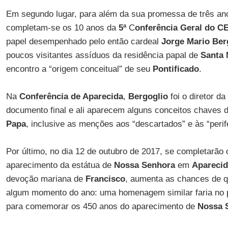
Em segundo lugar, para além da sua promessa de três an
completam-se os 10 anos da
5ª
C
onferência Geral do 
papel desempenhado pelo então cardeal
Jorge Mario Ber
poucos visitantes assíduos da residência papal de
Santa 
encontro a “origem conceitual” de seu
Pontificado
.
Na
Conferência de Aparecida
,
Bergoglio
foi o diretor d
documento final e ali aparecem alguns conceitos chaves
Papa
, inclusive as menções aos “descartados” e às “perife
Por último, no dia 12 de outubro de 2017, se completarão
aparecimento da estátua de
Nossa Senhora
em
Apareci
devoção mariana de
Francisco
, aumenta as chances de q
algum momento do ano: uma homenagem similar faria no
para comemorar os 450 anos do aparecimento de
Nossa 