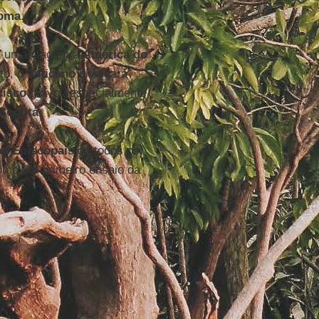
oma
.
r uma viagem à
América do
to, o
Vaticano
divulgará
cisco
gravou especialmente
Bogotá
.
as Episcopais
de todos os
como um primeiro ensaio da