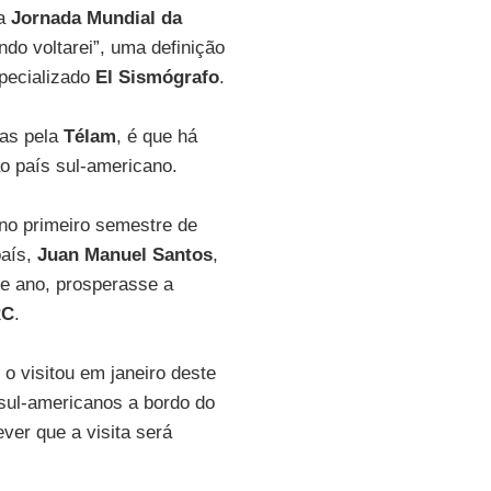
da
Jornada Mundial da
do voltarei”, uma definição
specializado
El Sismógrafo
.
das pela
Télam
, é que há
ao país sul-americano.
no primeiro semestre de
país,
Juan Manuel Santos
,
e ano, prosperasse a
RC
.
o visitou em janeiro deste
 sul-americanos a bordo do
ver que a visita será