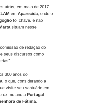
os atrás, em maio de 2017
CELAM
em
Aparecida
, onde o
goglio
foi chave, e não
Marta
situam nesse
a comissão de redação do
 de seus discursos como
rias”.
 os 300 anos do
da
, o que, considerando a
ue visite seu santuário em
 próximo ano a
Portugal
Senhora de Fátima
.