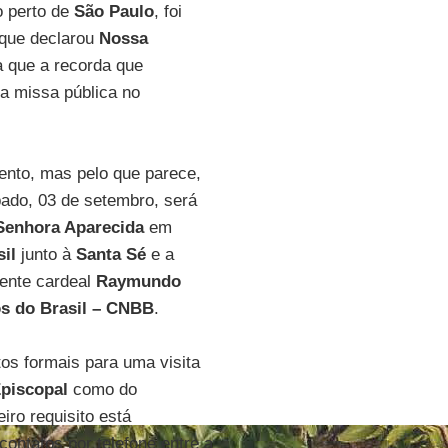
o perto de
São Paulo
, foi
 que declarou
Nossa
ca que a recorda que
ra missa pública no
ento, mas pelo que parece,
bado, 03 de setembro, será
Senhora Aparecida
em
il
junto à
Santa Sé
e a
luente cardeal
Raymundo
s do Brasil – CNBB
.
tos formais para uma visita
piscopal
como do
iro requisito está
ontatos por telefone entre a