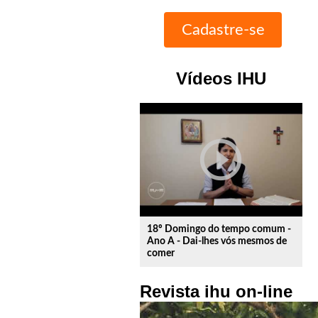
Vídeos IHU
play_circle_outline
18º Domingo do tempo comum -
Ano A - Dai-lhes vós mesmos de
comer
Revista ihu on-line