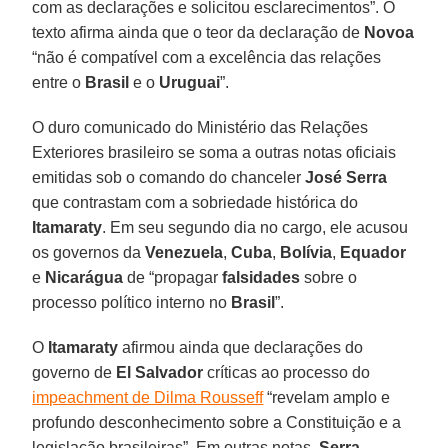
com as declarações e solicitou esclarecimentos”. O
texto afirma ainda que o teor da declaração de
Novoa
“não é compatível com a excelência das relações
entre o
Brasil
e o
Uruguai
”.
O duro comunicado do Ministério das Relações
Exteriores brasileiro se soma a outras notas oficiais
emitidas sob o comando do chanceler
José Serra
que contrastam com a sobriedade histórica do
Itamaraty
. Em seu segundo dia no cargo, ele acusou
os governos da
Venezuela
,
Cuba
,
Bolívia
,
Equador
e
Nicarágua
de “propagar
falsidades
sobre o
processo político interno no
Brasil
”.
O
Itamaraty
afirmou ainda que declarações do
governo de
El Salvador
críticas ao processo do
impeachment de Dilma Rousseff
“revelam amplo e
profundo desconhecimento sobre a Constituição e a
legislação brasileiras”. Em outras notas,
Serra