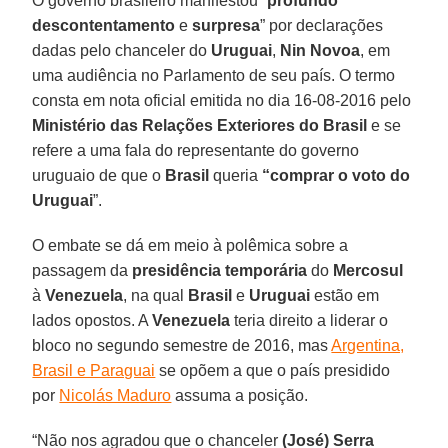
O governo brasileiro manifestou “
profundo
descontentamento
e
surpresa
” por declarações
dadas pelo chanceler do
Uruguai
,
Nin Novoa
, em
uma audiência no Parlamento de seu país. O termo
consta em nota oficial emitida no dia 16-08-2016 pelo
Ministério das Relações Exteriores do Brasil
e se
refere a uma fala do representante do governo
uruguaio de que o
Brasil
queria
“comprar o voto do
Uruguai
”.
O embate se dá em meio à polêmica sobre a
passagem da
presidência temporária
do
Mercosul
à
Venezuela
, na qual
Brasil
e
Uruguai
estão em
lados opostos. A
Venezuela
teria direito a liderar o
bloco no segundo semestre de 2016, mas
Argentina,
Brasil e Paraguai
se opõem a que o país presidido
por
Nicolás Maduro
assuma a posição.
“Não nos agradou que o chanceler
(José) Serra