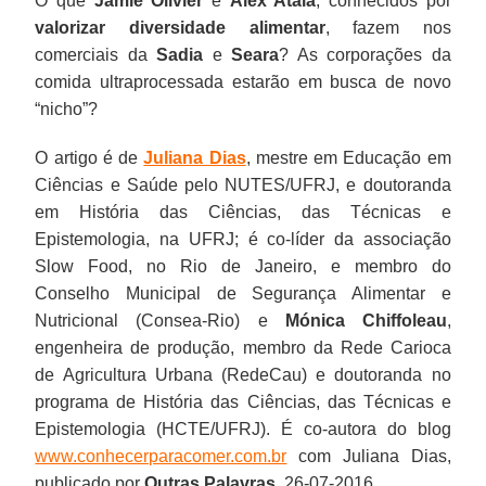
O que
Jamie Olivier
e
Alex Atala
, conhecidos por
valorizar diversidade alimentar
, fazem nos
comerciais da
Sadia
e
Seara
? As corporações da
comida ultraprocessada estarão em busca de novo
“nicho”?
O artigo é de
Juliana Dias
, mestre em Educação em
Ciências e Saúde pelo NUTES/UFRJ, e doutoranda
em História das Ciências, das Técnicas e
Epistemologia, na UFRJ; é co-líder da associação
Slow Food, no Rio de Janeiro, e membro do
Conselho Municipal de Segurança Alimentar e
Nutricional (Consea-Rio) e
Mónica Chiffoleau
,
engenheira de produção, membro da Rede Carioca
de Agricultura Urbana (RedeCau) e doutoranda no
programa de História das Ciências, das Técnicas e
Epistemologia (HCTE/UFRJ). É co-autora do blog
www.conhecerparacomer.com.br
com Juliana Dias,
publicado por
Outras Palavras
, 26-07-2016.