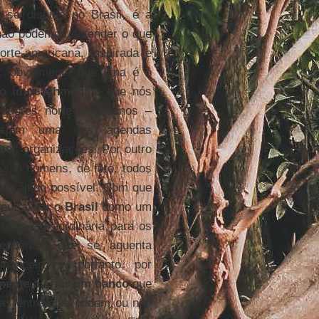
 se discute no Brasil, é a
não podemos entender o que
orte-americana, inspirada e
s; obviamente que uma é o
do impeachment
e que nós
vadores norte-americanos –
ciam uma das agendas
as organizações. Por outro
, sim homens, de fato, todos
s rápido possível. Com que
eutralizar o
Brasil
como um
ça extraordinária para os
dência que se aguenta
inanceiro e, portanto, por
ente a criar um banco
que
cas entre eles podem ou não