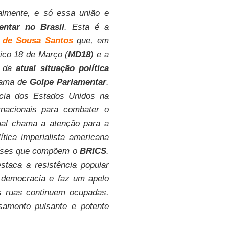
lmente, e só essa união e
entar no Brasil
. Esta é a
 de Sousa Santos
que, em
ico 18 de Março (
MD18
) e a
a da
atual situação política
hama de
Golpe Parlamentar
.
̂ncia dos Estados Unidos na
ternacionais para combater o
ual chama a atenção para a
ítica imperialista americana
aíses que compõem o
BRICS
.
taca a resistência popular
a democracia e faz um apelo
s ruas continuem ocupadas.
samento pulsante e potente