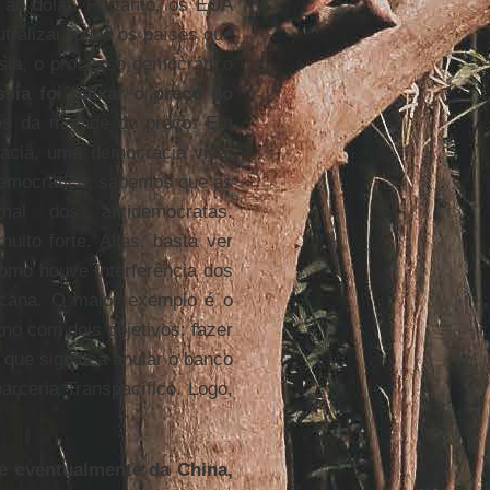
o ao dólar. Portanto, os EUA
tralizar todos os países que
sia, o processo democrático
ssia foi baixar o preço do
s da metade do preço. Em
acia, uma democracia viva,
democrático; sabemos que as
mal dos antidemocratas.
uito forte. Aliás, basta ver
omo houve interferência dos
icana. O maior exemplo é o
no com dois objetivos: fazer
que significa anular o banco
arceria Transpacífico. Logo,
 e eventualmente da China,