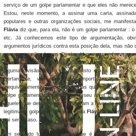
serviço de um golpe parlamentar e que eles não merec
Estou, neste momento, a assinar uma carta, assinad
populares e outras organizações sociais, me manifesta
Flávia
diz que, para ela, não é um golpe parlamentar : 
etc. Já conhecemos este tipo de argumentação, ob
argumentos jurídicos contra esta posição dela, mas não
uma pessoa ligada aos Diretos Humanos venha emprest
governo. Portanto, isto significa que vamos entrar num per
alguma divisão dentro do país, isto era a primeira c
Certamente, vai ser muito importante que as for
inequivocamente, penso eu, são as que estão a defen
golpe parlamentar, mantenham o seu nível de mobilizaça
aqueles que desde sempre estiveram a favor do golpe, 
legitimar o golpe, como é o caso da
Flávia
, se vier a se 
vai ser o caso.
Em segundo lugar, eu penso que é uma situação muit