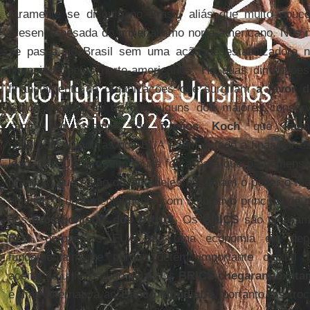
raramente se discute no Brasil, aliás que muito pouco
presença pesada do imperialismo norte-americano. Nós 
se passa no Brasil sem uma ação desestabilizadora n
financiada pelos norte-americanos. Há duas dimensõe
financiamento de organizações que surgiram
a favor 
temos informação de que alguns dos maiores conser
como por exemplo os
irmãos Koch
que finan
superconservadoras nos EUA – têm estado a financiar est
lado, os EUA têm feito muita força para que os homens
brancos, que estão do lado deles assumam o poder o mai
objetivo? Fundamentalmente com o objetivo principal de n
dos
protagonistas dos BRICS
. Os
BRICS
são uma amea
EUA, porque os EUA são uma economia em depen
fundamentalmente porque detêm importante capital f
aceitação universal do dólar. Os
BRICS chegaram exatam
é uma alternativa ao
Banco Mundial
e, portanto, as tro