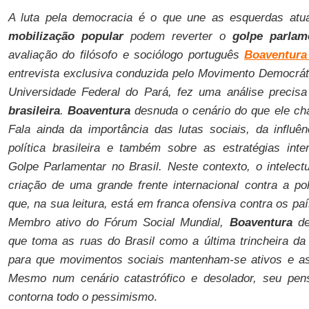
A luta pela democracia é o que une as esquerdas atua
mobilização popular
podem reverter o
golpe parlam
avaliação do filósofo e sociólogo português
Boaventura
entrevista exclusiva conduzida pelo Movimento Democrát
Universidade Federal do Pará, fez uma análise precis
brasileira
.
Boaventura
desnuda o cenário do que ele c
Fala ainda da importância das lutas sociais, da influe
política brasileira e também sobre as estratégias in
Golpe Parlamentar no Brasil. Neste contexto, o intelect
criação de uma grande frente internacional contra a pol
que, na sua leitura, está em franca ofensiva contra os p
Membro ativo do Fórum Social Mundial,
Boaventura
des
que toma as ruas do Brasil como a última trincheira d
para que movimentos sociais mantenham-se ativos e a
Mesmo num cenário catastrófico e desolador, seu pen
contorna todo o pessimismo
.