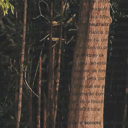
ocorrer em dólar. Isto significa um ataque extraordinári
têm vindo desde algum tempo produzir uma política de neu
estão nos BRICS. Começaram pela Rússia. Mas, na Rús
é um pouco complexo, aí o modo de
neutralizar a Rú
petróleo
. De uma semana para outra baixou para meno
segundo lugar, no caso do Brasil, como há uma democr
aproveitaram obviamente das contradições do processo 
democracias representativas defendem-se muito 
Aproveitaram-se disso para criar uma desestabilização m
quem está neste novo governo para ver de forma clara c
EUA no sentido de realinhar o Brasil pela politica amer
José Serra
, que é o homem dos EUA que vai para o gover
com que o Brasil se alinhe completamente com os EUA, o 
dos BRICS, e abrir a possibilidade de o Brasil entrar na p
contra inimigos deste tipo, é muito difícil lutar.
Neste sentido, o que representa o boicote da Rússia