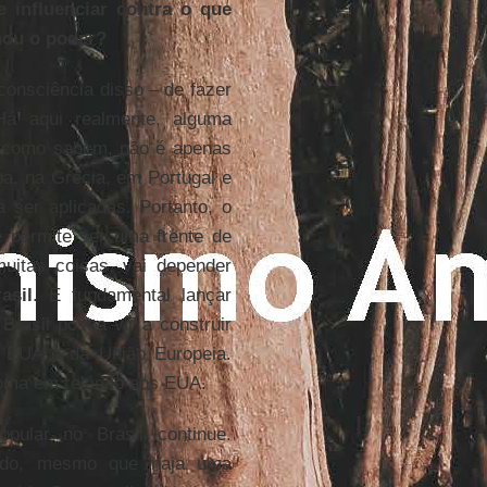
e influenciar contra o que
mou o poder?
consciência disso – de fazer
Há aqui realmente, alguma
, como sabem, não é apenas
a, na Grécia, em Portugal e
 ser aplicadas. Portanto, o
ue permite ser uma frente de
muitas coisas, vai depender
asil
. É fundamental lançar
 Brasil possa vir a construir
s EUA e da União Europeia.
ma em relação aos EUA.
pular no Brasil continue.
mado, mesmo que haja uma