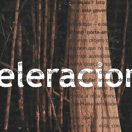
nesse jogo de forças internacionais? Isto é capaz d
está acontecendo, desestabilizar este governo que to
O Brasil está agora com a oportunidade – e devemos ter 
uma
luta contra o imperialismo norte-americano
. 
oportunidade para desestabilizar este projeto global que
na América Latina. Vemos muito bem que no sul da Europ
na Espanha as mesmas receitas de austeridade estão a
Brasil está, neste momento, numa posição histórica q
luta contra o imperialismo, mas isto vai depender de 
acima de tudo do
movimento popular interno do Br
internacionalmente a ideia de que, com vários países, o
um bloco que faça alguma afronta a esta intenção do
Neste momento, a UE não tem nenhuma identidade autôno
Além disso, é também preciso que o movimento po
Principalmente agora que o golpe não está consu