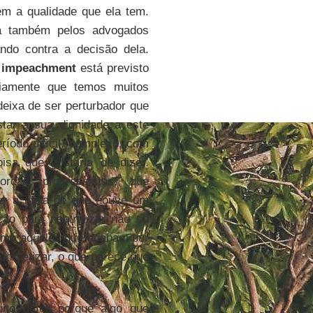
em a qualidade que ela tem.
a também pelos advogados
ndo contra a decisão dela.
o
impeachment
está previsto
viamente que temos muitos
 deixa de ser perturbador que
ar a sua dignidade a este
íodo difícil, complexo, com
oisa que gostaria de dizer.
ças progressistas, que
der a ideia de que houve um
̃o para neutralizar não só
como aqueles que acabam por
concretizar, o que parece que
o difícil porque algo que