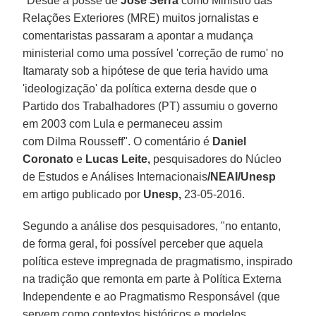
"Desde a posse de
José Serra
como Ministro das
Relações Exteriores (MRE) muitos jornalistas e
comentaristas passaram a apontar a mudança
ministerial como uma possível 'correção de rumo' no
Itamaraty sob a hipótese de que teria havido uma
'ideologização' da política externa desde que o
Partido dos Trabalhadores (PT) assumiu o governo
em 2003 com Lula e permaneceu assim
com Dilma Rousseff". O comentário é
Daniel
Coronato
e
Lucas Leite,
pesquisadores do Núcleo
de Estudos e Análises Internacionais
/NEAI/Unesp
em artigo publicado por
Unesp,
23-05-2016.
Segundo a análise dos pesquisadores, "no entanto,
de forma geral, foi possível perceber que aquela
política esteve impregnada de pragmatismo, inspirado
na tradição que remonta em parte à Política Externa
Independente e ao Pragmatismo Responsável (que
servem como contextos históricos e modelos