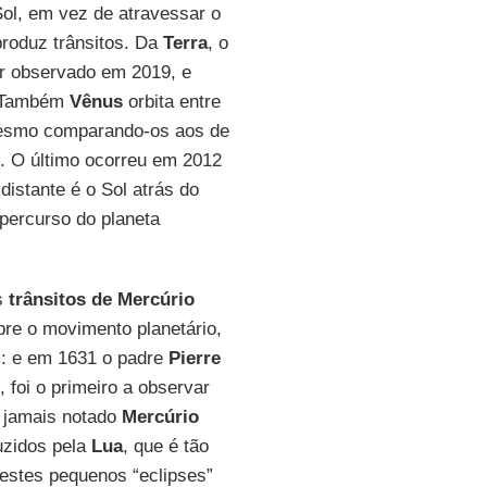
ol, em vez de atravessar o
roduz trânsitos. Da
Terra
, o
er observado em 2019, e
o. Também
Vênus
orbita entre
mesmo comparando-os aos de
 O último ocorreu em 2012
distante é o Sol atrás do
 percurso do planeta
os
trânsitos de Mercúrio
bre o movimento planetário,
m: e em 1631 o padre
Pierre
, foi o primeiro a observar
a jamais notado
Mercúrio
uzidos pela
Lua
, que é tão
estes pequenos “eclipses”