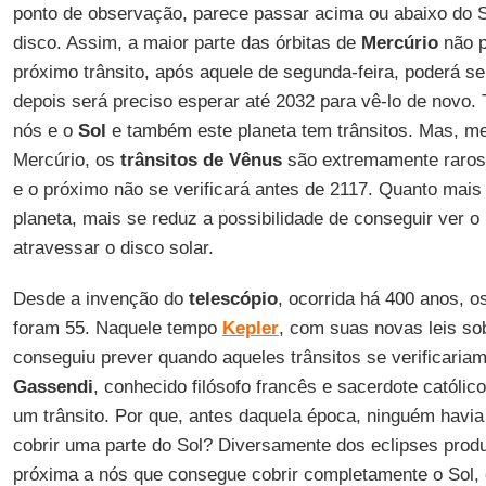
ponto de observação, parece passar acima ou abaixo do S
disco. Assim, a maior parte das órbitas de
Mercúrio
não p
próximo trânsito, após aquele de segunda-feira, poderá s
depois será preciso esperar até 2032 para vê-lo de nov
nós e o
Sol
e também este planeta tem trânsitos. Mas, 
Mercúrio, os
trânsitos de Vênus
são extremamente raros.
e o próximo não se verificará antes de 2117. Quanto mais 
planeta, mais se reduz a possibilidade de conseguir ver o
atravessar o disco solar.
Desde a invenção do
telescópio
, ocorrida há 400 anos, 
foram 55. Naquele tempo
Kepler
, com suas novas leis so
conseguiu prever quando aqueles trânsitos se verificaria
Gassendi
, conhecido filósofo francês e sacerdote católico
um trânsito. Por que, antes daquela época, ninguém havi
cobrir uma parte do Sol? Diversamente dos eclipses prod
próxima a nós que consegue cobrir completamente o Sol, 