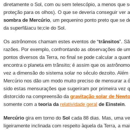
diretamente o Sol, com ou sem telescópio, a menos que 
proteção para os olhos). O que se deveria conseguir ver a
sombra de Mercúrio
, um pequenino ponto preto que se d
da superf&iacu te;cie do Sol.
Os astrônomos chamam estes eventos de “
trânsitos
”. S
razões. Por exemplo, confrontando as observações de um t
pontos diversos da Terra, no final se pode calcular a qua
encontra o planeta em trânsito; é assim que os astrônom
vez a dimensão do sistema solar no século dezoito. Além d
Mercúrio nos dão um modo muito preciso de mensurar a ór
sido estas mensurações que sugeriram por primeira vez q
distorcido na compreensão da
gravitação solar de Newt
somente com a
teoria da
relatividade geral
de Einstein
.
Mercúrio
gira em torno do
Sol
cada 88 dias. Mas, uma vez
ligeiramente inclinada com respeito àquela da Terra, a mai