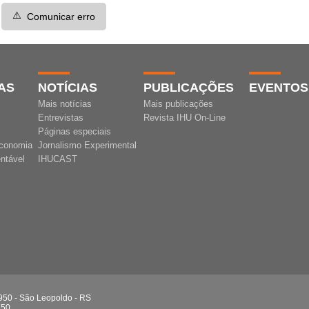
⚠️
Comunicar erro
AS
NOTÍCIAS
PUBLICAÇÕES
EVENTOS
Mais notícias
Mais publicações
Entrevistas
Revista IHU On-Line
Páginas especiais
conomia
Jornalismo Experimental
ntável
IHUCAST
 950 - São Leopoldo - RS
750