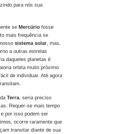
zindo para nós sua
mente se
Mercúrio
fosse
o mais frequência se
o nosso
sistema solar
, mas,
rno a outras estrelas
ia daqueles planetas é
ioria orbita muito próximo
fácil de individuar. Até agora
ransitam.
 da
Terra
, seria preciso
as. Requer-se mais tempo
 e por isso podem ser
imos, ocorre raramente que
çam transitar diante de sua