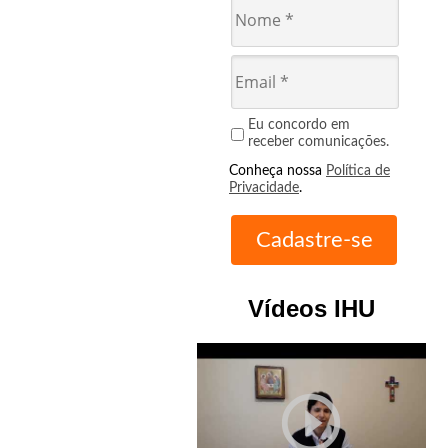
Eu concordo em
receber comunicações.
Conheça nossa
Política de
Privacidade
.
Vídeos IHU
play_circle_outline