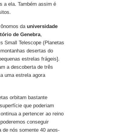
os a ela. Também assim é
itos.
trônomos da
universidade
tório de Genebra
,
ls Small Telescope (Planetas
s montanhas desertas do
equenas estrelas frágeis].
am a descoberta de três
 a uma estrela agora
etas orbitam bastante
 superfície que poderiam
continua a pertencer ao reino
e poderemos conseguir
sta de nós somente 40 anos-