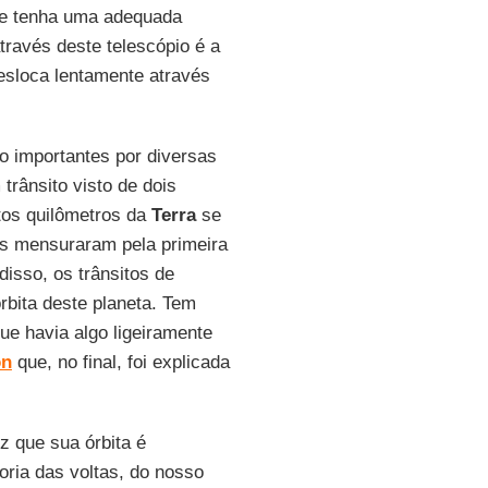
se tenha uma adequada
través deste telescópio é a
esloca lentamente através
ão importantes por diversas
rânsito visto de dois
ntos quilômetros da
Terra
se
os mensuraram pela primeira
isso, os trânsitos de
bita deste planeta. Tem
ue havia algo ligeiramente
on
que, no final, foi explicada
 que sua órbita é
oria das voltas, do nosso