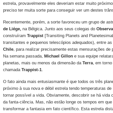
estrela, provavelmente eles deveriam estar muito próxim
preciso ter muita sorte para conseguir ver um destes trâns
Recentemente, porém, a sorte favoreceu um grupo de as
de Liége,
na Bélgica. Junto aos seus colegas do
Observa
construíram
Trappist
[Transiting Planets and Planetesima
transitantes e pequenos telescópios adequados), entre a
Chile
, para realizar precisamente estas mensurações de p
Na semana passada,
Michael Gillon
e sua equipe relatar
planetas, mais ou menos da dimensão da
Terra
, em torno
chamada
Trappist-1
.
O fato ainda mais entusiasmante é que todos os três plan
próximo à sua nova e débil estrela tendo temperaturas de
tornar possível a vida. Obviamente, descobrir se há vida 
da fanta-ciência. Mas, não estão longe os tempos em qu
transformar a fantasia em fato científico. Esta estrela di