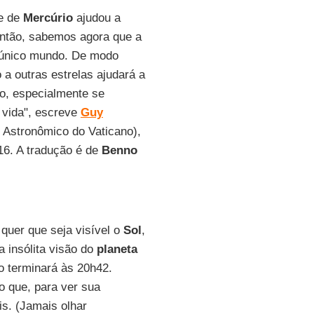
e de
Mercúrio
ajudou a
então, sabemos agora que a
único mundo. De modo
 a outras estrelas ajudará a
o, especialmente se
 vida", escreve
Guy
o Astronômico do Vaticano),
16. A tradução é de
Benno
 quer que seja visível o
Sol
,
a insólita visão do
planeta
to terminará às 20h42.
o que, para ver sua
is. (Jamais olhar