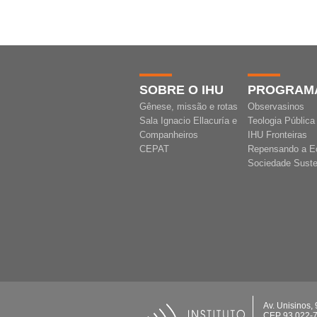
SOBRE O IHU
PROGRAM
Gênese, missão e rotas
Observasinos
Sala Ignacio Ellacuría e
Teologia Pública
Companheiros
IHU Fronteiras
CEPAT
Repensando a E
Sociedade Suste
Av. Unisinos,
CEP 93.022-