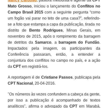
Nancy Cardoso
, pastora metodista e agente da
CPT
Mato Grosso
, iniciou o lançamento do
Conflitos no
Campo Brasil 2015
com a seguinte pergunta “como
um fogão vai parar no teto de uma casa?”, referindo-
se a foto que estampa a capa da publicação, tirada no
distrito de
Bento Rodrigues
, Minas Gerais, em
novembro de 2015, após o rompimento da barragem
de detritos da
Samarco
, a
barragem do Fundão
.
Impactados pela imagem, os participantes da
Conferência passaram, então, a entender a
conjuntura dos conflitos no campo no país, e a ação
da
CPT
em registrá-los.
A reportagem é de
Cristiane Passos
, publicapa pela
CPT Nacional
, 20-04-2016.
"Os números às vezes confundem a cabeça da gente,
por isso a publicação é acompanhado de textos
analíticos", afirma o advogado da
CPT
em Marabá,