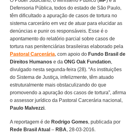
O Poder Judiciário, o Ministério Público (
MP
) e a
Defensoria Pública, todos do estado de São Paulo,
têm dificultado a apuração de casos de tortura no
sistema carcerário em vez de atuar para elucidar as
denúncias e punir os responsáveis. Esse é o
apontamento do relatório parcial sobre casos de
tortura nas penitenciárias brasileiras elaborado pela
Pastoral Carcerária
, com apoio do
Fundo Brasil de
Direitos Humanos
e da
ONG Oak Fundation
,
divulgado nesta segunda-feira (28). “As instituições
do Sistema de Justiça, infelizmente, têm atuado
estruturalmente mais obstaculizando do que
promovendo a apuração dos casos de tortura”, afirma
o assessor jurídico da Pastoral Carcerária nacional,
Paulo Malvezzi
.
A reportagem é de
Rodrigo Gomes
, publicada por
Rede Brasil Atual
–
RBA
, 28-03-2016.