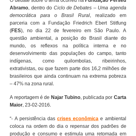
O debate sobre o tema ocorreu na
Fundação Perseu
Abramo
, dentro do
Ciclo de Debates – Uma agenda
democrática para o Brasil Rural
, realizado em
parceria com a Fundação Friedrich Ebert Stitfung
(
FES
), no dia 22 de fevereiro em São Paulo. A
questão ambiental, a posição do Brasil diante do
mundo, os reflexos na política interna e no
desenvolvimento das populações do campo, tanto
indígenas, como quilombolas, ribeirinhos,
extrativistas, ou que fazem parte dos 16,2 milhões de
brasileiros que ainda continuam na extrema pobreza
– 47% na zona rural.
A reportagem é de
Najar Tubino
, publicada por
Carta
Maior
, 23-02-2016.
“- A persistência das
crises econômica
e ambiental
coloca na ordem do dia o repensar dos padrões de
produção e consumo e estimula uma retomada em