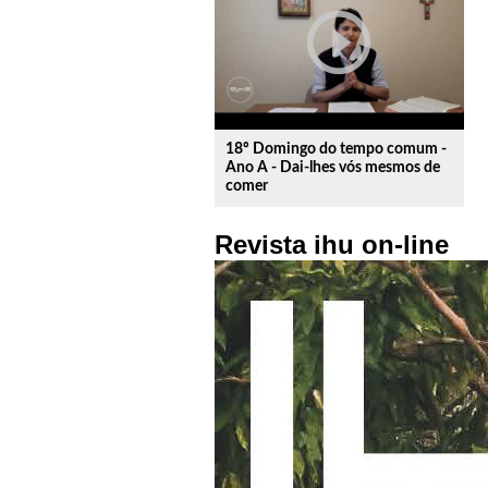
play_circle_outline
18º Domingo do tempo comum -
Ano A - Dai-lhes vós mesmos de
comer
Revista ihu on-line