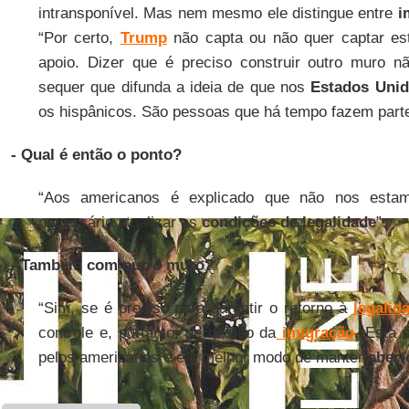
intransponível. Mas nem mesmo ele distingue entre
im
“Por certo,
Trump
não capta ou não quer captar est
apoio. Dizer que é preciso construir outro muro 
sequer que difunda a ideia de que nos
Estados Uni
os hispânicos. São pessoas que há tempo fazem parte 
- Qual é então o ponto?
“Aos americanos é explicado que não nos esta
necessário atualizar as
condições de legalidade
”.
- Também com outro muro?
“Sim, se é preciso para garantir o retorno à
legalid
controle e, portanto, de gestão da
imigração
. Esta 
pelos americanos e é o melhor modo de manter
abert