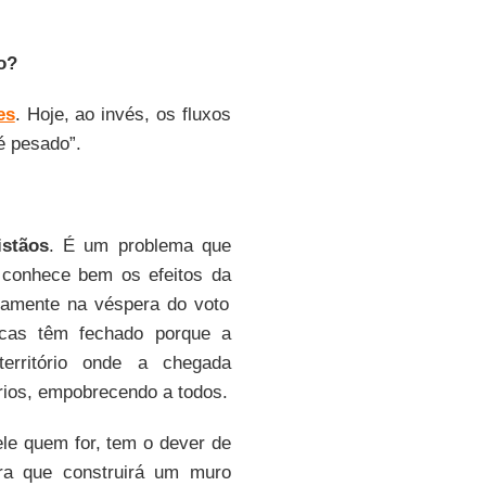
o?
es
. Hoje, ao invés, os fluxos
é pesado”.
istãos
. É um problema que
 conhece bem os efeitos da
samente na véspera do voto
ricas têm fechado porque a
território onde a chegada
ários, empobrecendo a todos.
ele quem for, tem o dever de
ra que construirá um muro