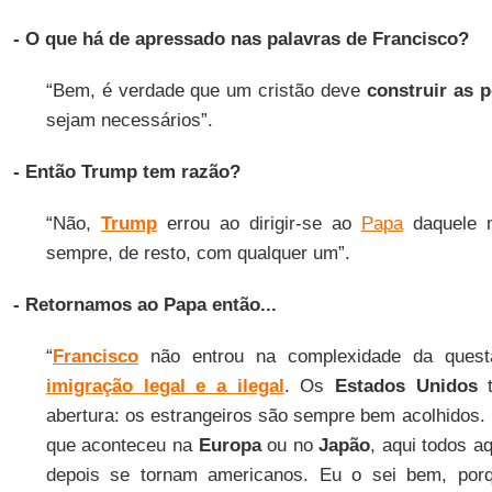
- O que há de apressado nas palavras de Francisco?
“Bem, é verdade que um cristão deve
construir as p
sejam necessários”.
- Então Trump tem razão?
“Não,
Trump
errou ao dirigir-se ao
Papa
daquele 
sempre, de resto, com qualquer um”.
- Retornamos ao Papa então...
“
Francisco
não entrou na complexidade da questã
imigração legal e a ilegal
. Os
Estados Unidos
t
abertura: os estrangeiros são sempre bem acolhidos.
que aconteceu na
Europa
ou no
Japão
, aqui todos a
depois se tornam americanos. Eu o sei bem, po