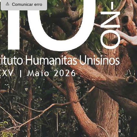
⚠️
Comunicar erro