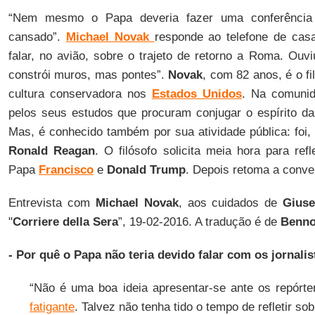
“Nem mesmo o Papa deveria fazer uma conferência
cansado”.
Michael Novak
responde ao telefone de casa
falar, no avião, sobre o trajeto de retorno a Roma. Ouvi
constrói muros, mas pontes”.
Novak
, com 82 anos, é o fi
cultura conservadora nos
Estados Unidos
. Na comunid
pelos seus estudos que procuram conjugar o espírito da 
Mas, é conhecido também por sua atividade pública: foi, 
Ronald Reagan
. O filósofo solicita meia hora para ref
Papa
Francisco
e
Donald Trump
. Depois retoma a conv
Entrevista com
Michael Novak
, aos cuidados de
Giuse
"
Corriere della Sera
”, 19-02-2016. A tradução é de
Benno
- Por quê o Papa não teria devido falar com os jornali
“Não é uma boa ideia apresentar-se ante os repór
fatigante
. Talvez não tenha tido o tempo de refletir sob