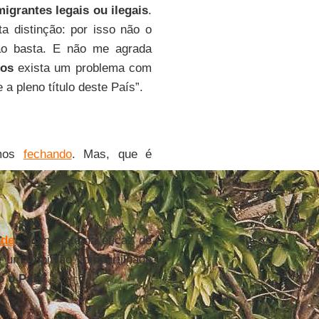
igrantes legais ou ilegais
.
a distinção: por isso não o
não basta. E não me agrada
dos
exista um problema com
a pleno título deste País”.
mos
fechando
. Mas, que é
ade
, a um sistema eficaz de
é uma opinião compartilhada
o o País
”.