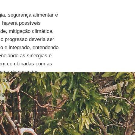
a, segurança alimentar e
, haverá possíveis
de, mitigação climática,
 o progresso deveria ser
o e integrado, entendendo
enciando as sinergias e
orem combinadas com as
ema de garantias
ista.
alguns
ODS
requer
 disse o copresidente e o
peu
,
Janez Potocnik
.
 não funcionará. Isso
ticos priorizam os problemas
ente”.