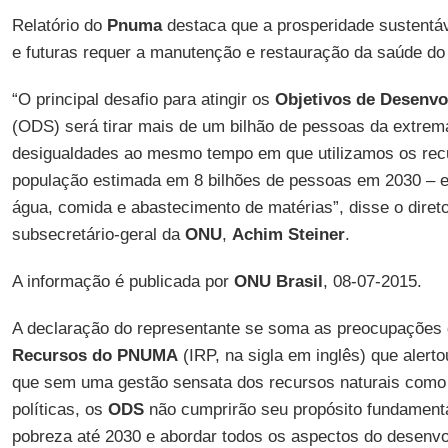
Relatório do
Pnuma
destaca que a prosperidade sustentáv
e futuras requer a manutenção e restauração da saúde do
“O principal desafio para atingir os
Objetivos de Desenvo
(ODS) será tirar mais de um bilhão de pessoas da extrem
desigualdades ao mesmo tempo em que utilizamos os rec
população estimada em 8 bilhões de pessoas em 2030 – em
água, comida e abastecimento de matérias”, disse o diret
subsecretário-geral da
ONU
,
Achim Steiner
.
A informação é publicada por
ONU Brasil
, 08-07-2015.
A declaração do representante se soma as preocupações
Recursos do PNUMA
(IRP, na sigla em inglês) que alerto
que sem uma gestão sensata dos recursos naturais como 
políticas, os
ODS
não cumprirão seu propósito fundament
pobreza até 2030 e abordar todos os aspectos do desenvo