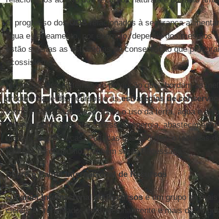
O progresso dos
ODS
relacionados à segurança alimentar
água e saneamento, por exemplo, depende dos mesmos si
estão sujeitas as estratégias de conservação que procura
ecossistema.
Mudanças nos sistemas de produção que abordam as inefic
produtividade de recursos e as
estratégias de conserva
forma limitada a pressão sobre o uso da terra, água e ene
de segurança alimentar, acesso à energia, abastecimento 
mudanças climáticas. Políticas que abordem o lado das 
padrões de consumo, também serão necessárias.
Sobre o Painel Internacional de Recursos
O
Painel Internacional de Recursos
é um grupo de mais 
cientistas renomados internacionalmente e mais de 30 go