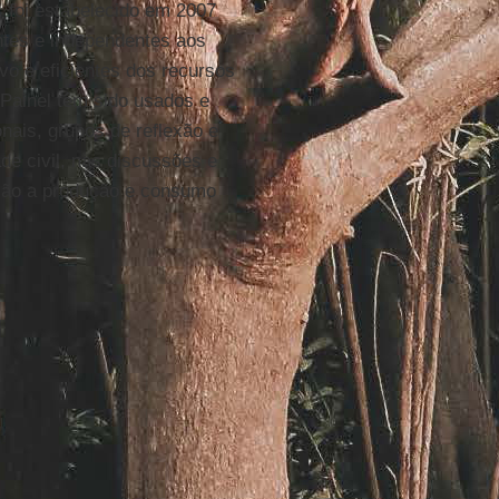
, foi estabelecido em 2007
ntes e independentes aos
vo e eficientes dos recursos
o Painel têm sido usados e
nais, grupos de reflexão e
de civil, nas discussões e
ação a produção e consumo