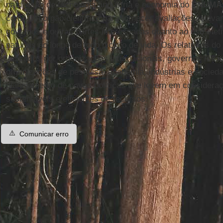
na divisão de tecnologia, indústria e economia do
PNUMA
como um órgão científico para fornecer avaliações releva
governos e outras partes interessadas quanto ao uso efeti
naturais ao longo de todo o ciclo de vida. Os relatórios d
indicados por organizações internacionais, governos nacio
organizações de pesquisa, academia, indústrias e socieda
planejamento de novas políticas que levem em consider
sustentáveis e eficientes de recursos.
⚠️
Comunicar erro