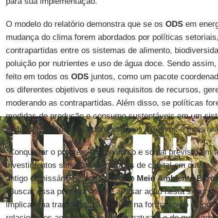
para sua implementação.
O modelo do relatório demonstra que se os
ODS
em energi
mudança do clima forem abordados por políticas setoriais
contrapartidas entre os sistemas de alimento, biodiversida
poluição por nutrientes e uso de água doce. Sendo assim,
feito em todos os
ODS
juntos, como um pacote coordenad
os diferentes objetivos e seus requisitos de recursos, ger
moderando as contrapartidas. Além disso, se políticas f
medidas de produção e consumo sustentáveis em um sist
ambientais e sociais, a conquista dos objetivos é mais real
“Conquistar o progresso econômico e social previsto em 
investimentos simultâneos naturais de capital em outros”,
antigo comissário responsável pelo
Meio Ambiente Euro
“Buscar essa primeira meta e atrasar ação nesta segunda
implica uma transformação radical na forma como os polí
relacionados ao uso dos recursos naturais e do meio ambi