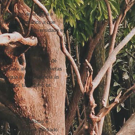
, produção de energia e
stemas fundiários a que
m manter a biodiversidade e
iências estruturais,
ção
vão reduzir apenas de
rgia para alcançar as metas
de água e a resistência às
demandas, tais como os
de 30 especialistas e
vernos nacionais. Sediado