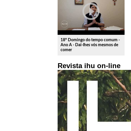
play_circle_outline
18º Domingo do tempo comum -
Ano A - Dai-lhes vós mesmos de
comer
Revista ihu on-line