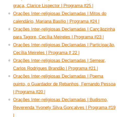
graça, Clarice Lispector | Programa #25 |
Orações Inter-religiosas Declamadas | Mitos do
calendário, Mariana Basilio | Programa #24 |
Orações Inter-religiosas Declamadas | Cançãozinha
para Tagore, Cecília Meireles | Programa #23 |
Orações Inter-religiosas Declamadas | Participação,
Cecília Meireles | Programa # 22 |
Orações Inter-religiosas Declamadas | Semear,
Carlos Rodrigues Brandão | Programa #21 |
Orações Inter-religiosas Declamadas | Poema
quinto, o Guardador de Rebanhos, Fernando Pessoa
| Programa #20 |
Orações Inter-religiosas Declamadas | Budismo,
Reverenda Yvonety Silva Gonçalves | Programa #19
|