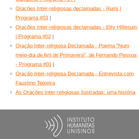
Orações Inter-religiosas declamadas - Rumi |
Programa #03
|
Orações Inter-religiosas declamadas - Etty Hillesum
| Programa #02
|
Oração Inter-religiosa Declamada - Poema "Num
meio-dia de fim de Primavera", de Fernando Pessoa
- Programa #01
|
Oração Inter-religiosa Declamada - Entrevista com
Faustino Teixeira
As Orações Inter-religiosas ilustradas: uma história