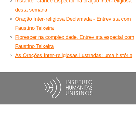
Instante. Clarice Lispector na oração inter-religiosa
desta semana
Oração Inter-religiosa Declamada - Entrevista com
Faustino Teixeira
Florescer na complexidade. Entrevista especial com
Faustino Teixeira
As Orações Inter-religiosas ilustradas: uma história