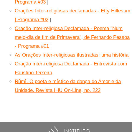
Programa #03
|
Orações Inter-religiosas declamadas - Etty Hillesum
| Programa #02
|
Oração Inter-religiosa Declamada - Poema "Num
meio-dia de fim de Primavera", de Fernando Pessoa
- Programa #01
|
As Orações Inter-religiosas ilustradas: uma história
Oração Inter-religiosa Declamada - Entrevista com
Faustino Teixeira
Rûmî. O poeta e místico da dança do Amor e da
Unidade. Revista IHU On-Line, no. 222