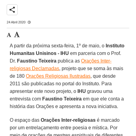
share
24 Abril 2020
A partir da próxima sexta-feira, 1º de maio, o
Instituto
Humanitas Unisinos - IHU
em parceria com o Prof.
Dr.
Faustino Teixeira
publica as
Orações Inter-
religiosas Declamadas
, projeto que se soma às mais
de 180
Orações Religiosas Ilustradas
, que desde
2011 são publicadas no portal do Instituto. Para
apresentar este novo projeto, o
IHU
gravou uma
entrevista com
Faustino Teixeira
em que ele conta a
história das Orações e apresenta a nova iniciativa.
O espaço das
Orações Inter-religiosas
é marcado
por um entrelaçamento entre poesia e mística. Por
meio de orações de mestres espirituais de diferentes