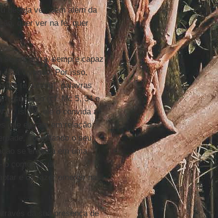
eu
deseja ver, bem além da
ão, quer ver na fé, quer
 se encontra, sempre capaz
u
está vivendo. Por isso,
ua fé te salvou”, palavras
am salvação (cf. Mc 5, 34 e
Vai”, isto é, ele o convida a
les que entram em relação
erdade, convidando o seu
rtação se enraíza em uma
ê-lo como a sua
aptar e de fazer emergir nas
 através da sua presença de