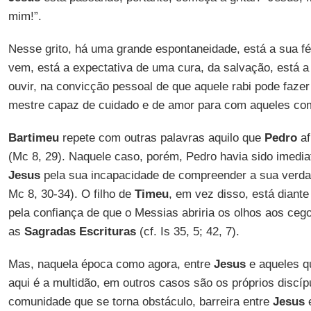
mim!”.
Nesse grito, há uma grande espontaneidade, está a sua f
vem, está a expectativa de uma cura, da salvação, está a f
ouvir, na convicção pessoal de que aquele rabi pode fazer
mestre capaz de cuidado e de amor para com aqueles co
Bartimeu
repete com outras palavras aquilo que
Pedro
af
(Mc 8, 29). Naquele caso, porém, Pedro havia sido imedi
Jesus
pela sua incapacidade de compreender a sua verdad
Mc 8, 30-34). O filho de
Timeu
, em vez disso, está diante
pela confiança de que o Messias abriria os olhos aos ceg
as
Sagradas Escrituras
(cf. Is 35, 5; 42, 7).
Mas, naquela época como agora, entre
Jesus
e aqueles q
aqui é a multidão, em outros casos são os próprios discípu
comunidade que se torna obstáculo, barreira entre
Jesus
e