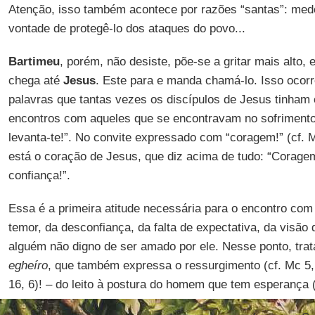
Atenção, isso também acontece por razões “santas”: medo
vontade de protegê-lo dos ataques do povo...
Bartimeu
, porém, não desiste, põe-se a gritar mais alto,
chega até
Jesus
. Este para e manda chamá-lo. Isso ocor
palavras que tantas vezes os discípulos de Jesus tinham
encontros com aqueles que se encontravam no sofriment
levanta-te!”. No convite expressado com “coragem!” (cf. Mt
está o coração de Jesus, que diz acima de tudo: “Corage
confiança!”.
Essa é a primeira atitude necessária para o encontro co
temor, da desconfiança, da falta de expectativa, da visã
alguém não digno de ser amado por ele. Nesse ponto, trat
egheíro
, que também expressa o ressurgimento (cf. Mc 5, 4
16, 6)! – do leito à postura do homem que tem esperança 