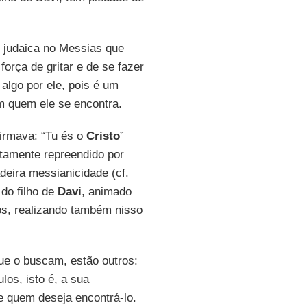
é judaica no Messias que
orça de gritar e de se fazer
 algo por ele, pois é um
m quem ele se encontra.
irmava: “Tu és o
Cristo
”
atamente repreendido por
eira messianicidade (cf.
 do filho de
Davi
, animado
os, realizando também nisso
ue o buscam, estão outros:
los, isto é, a sua
 quem deseja encontrá-lo.