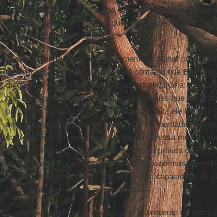
A oração é desejo expressado diante de
Jesus
, e
Bartim
simples visão com os olhos: quer ver também com o coraç
estar na luz, e não nas trevas...
Jesus
, sempre atento a cada homem ou mulher com quem
de comunicar “em situação”, se dá conta do que
Bartime
dirige-se a ele com uma afirmação extraordinária: “Vai, a t
que ele repetia muitas vezes diante daqueles que lhe pedi
par.; Lc 7, 50; 17, 19; 18, 42). Acima de tudo, ele lhe diz: “
se pôr a caminho, sem lhe pedir nada. À liberdade daque
com ele, Jesus responde potencializando essa mesma lib
interlocutor a exercer a liberdade. E essa prática de libe
atitude que distingue Jesus, a ponto de podermos entend
característica específica, peculiar: a sua capacidade de c
pessoas a fé-confiança que as anima.
É assim que
Jesus
faz emergir a fé já presente no outro: