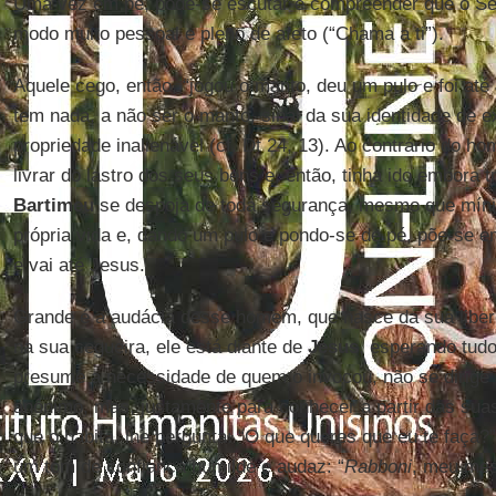
Uma vez em pé, pode-se escutar e compreender que o S
modo muito pessoal e pleno de afeto (“Chama a ti”).
Aquele cego, então, “jogou o manto, deu um pulo e foi até
tem nada, a não ser o manto, sinal da sua identidade de e
propriedade inalienável (cf. Dt 24, 13). Ao contrário do 
livrar do lastro dos seus bens e, então, tinha ido embora tr
Bartimeu
se despoja de toda segurança, mesmo que míni
própria vida e, dando um pulo e pondo-se de pé, põe-se 
e vai até Jesus.
Grande é a audácia desse homem, que nasce da sua liber
na sua cegueira, ele está diante de
Jesus
, esperando tudo
presume a necessidade de quem o invocou, não se dirige
anônimo, mas, justamente para conhecer a partir das sua
que o habita, lhe pergunta: “O que queres que eu te faça?
um tom de confiança humilde e audaz: “
Rabboni
, meu mest