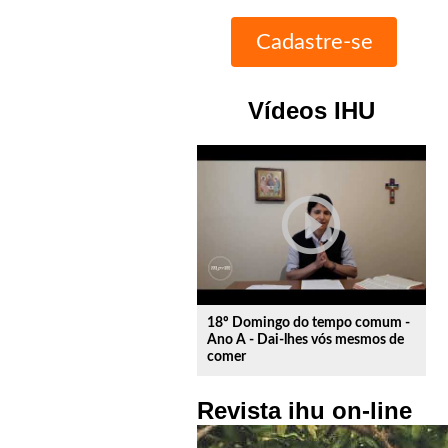
Vídeos IHU
play_circle_outline
18º Domingo do tempo comum -
Ano A - Dai-lhes vós mesmos de
comer
Revista ihu on-line