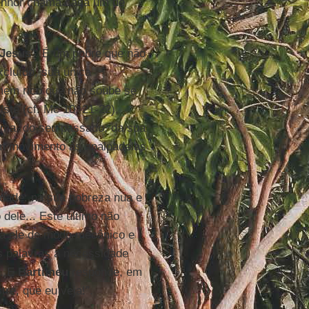
enhor chama cada um de
Jesus
”. É um pobre que não
xcluído, sua única
homem rico que não soube se
iste (cf. Mc 10, 21-22),
ma, do seu passado, da sua
em movimento às apalpadelas
dade: na sua pobreza nua e
 dele... Este último não
 a ele de modo mecânico e
s palavras a necessidade
”. E
Bartimeu
responde, em
re, que eu veja!”.