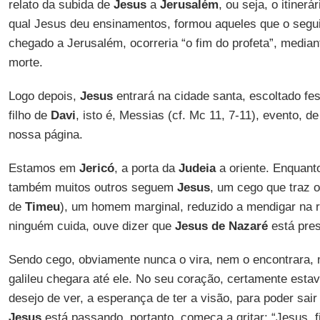
relato da subida de
Jesus
a
Jerusalém
, ou seja, o itinerá
qual Jesus deu ensinamentos, formou aqueles que o segui
chegado a Jerusalém, ocorreria “o fim do profeta”, media
morte.
Logo depois,
Jesus
entrará na cidade santa, escoltado f
filho de
Davi
, isto é, Messias (cf. Mc 11, 7-11), evento, 
nossa página.
Estamos em
Jericó
, a porta da
Judeia
a oriente. Enquant
também muitos outros seguem
Jesus
, um cego que traz
de
Timeu
), um homem marginal, reduzido a mendigar na r
ninguém cuida, ouve dizer que
Jesus de Nazaré
está pres
Sendo cego, obviamente nunca o vira, nem o encontrara,
galileu chegara até ele. No seu coração, certamente esta
desejo de ver, a esperança de ter a visão, para poder sair
Jesus
está passando, portanto, começa a gritar: “Jesus, f