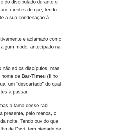
rio do discipulado durante o
am, cientes de que, tendo
nte a sua condenação à
estivamente e aclamado como
de algum modo, antecipado na
o não só os discípulos, mas
 o nome de
Bar-Timeu
(filho
ua, um “descartado” do qual
tes a passar.
 mas a fama desse rabi
va presente, pelo menos, o
 da noite. Tendo ouvido que
ilho de Davi, tem piedade de