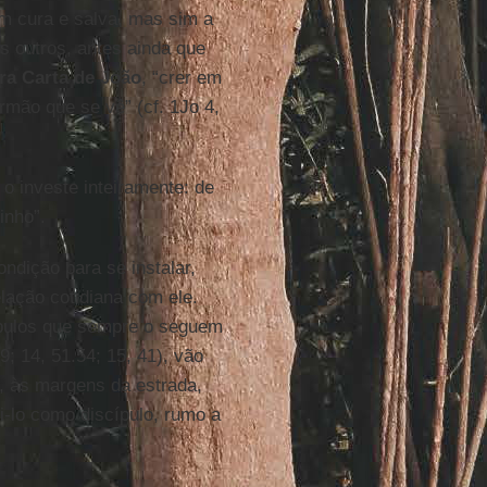
em cura e salva, mas sim a
os outros, antes ainda que
ra Carta de João
, “crer em
rmão que se vê” (cf. 1Jo 4,
o investe inteiramente: de
inho”.
ndição para se instalar,
lação cotidiana com ele.
pulos que sempre o seguem
 9; 14, 51.54; 15, 41), vão
o, às margens da estrada,
-lo como discípulo, rumo a