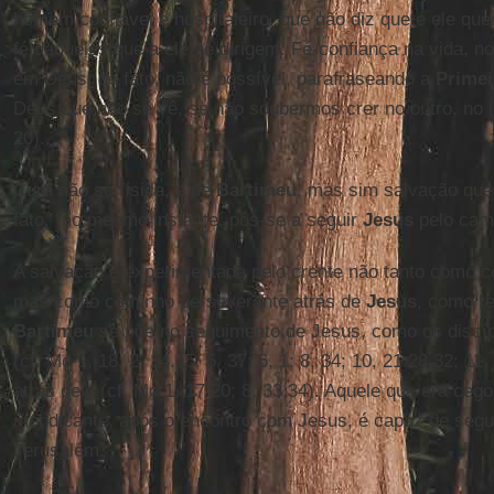
homem confiável e hospitaleiro, que não diz que é ele qu
fé daqueles que a ele se dirigem. Fé-confiança na vida, n
em Deus: de fato, não é possível, parafraseando a
Primei
Deus que não se vê, se não soubermos crer no outro, no i
20)...
Cura não só física, a de
Bartimeu
, mas sim salvação que 
fato, “no mesmo instante, pôs-se a seguir
Jesus
pelo cam
A salvação é experimentada pelo crente não tanto como co
mas como caminho perseverante atrás de
Jesus
, como re
Bartimeu
se põe no seguimento de Jesus, como os discí
(cf. Mc 1, 18; 2, 14.15; 5, 37; 6, 1; 8, 34; 10, 21.28.32; 11,
atrás dele (cf. Mc 1, 17.20; 8, 33.34). Aquele que era ceg
mendicante, após o encontro com Jesus, é capaz de segui
Jerusalém.