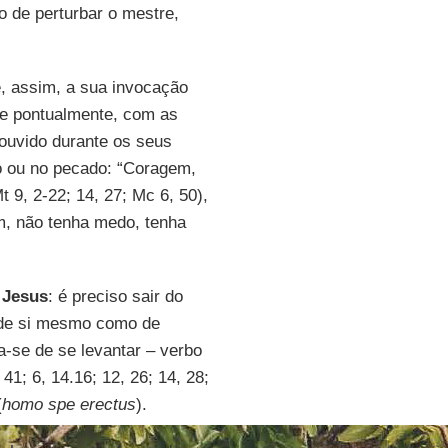
 de perturbar o mestre,
 e, assim, a sua invocação
re pontualmente, com as
 ouvido durante os seus
o ou no pecado: “Coragem,
 9, 2-22; 14, 27; Mc 6, 50),
m, não tenha medo, tenha
m
Jesus
: é preciso sair do
o de si mesmo como de
a-se de se levantar – verbo
1; 6, 14.16; 12, 26; 14, 28;
(
homo spe erectus
).