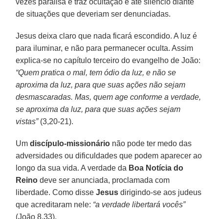
vezes paralisa e traz ocultação e até silêncio diante
de situações que deveriam ser denunciadas.
Jesus deixa claro que nada ficará escondido. A luz é
para iluminar, e não para permanecer oculta. Assim
explica-se no capítulo terceiro do evangelho de João:
“Quem pratica o mal, tem ódio da luz, e não se
aproxima da luz, para que suas ações não sejam
desmascaradas. Mas, quem age conforme a verdade,
se aproxima da luz, para que suas ações sejam
vistas”
(3,20-21).
Um
discípulo-missionário
não pode ter medo das
adversidades ou dificuldades que podem aparecer ao
longo da sua vida. A verdade da
Boa Notícia do
Reino
deve ser anunciada, proclamada com
liberdade. Como disse
Jesus
dirigindo-se aos judeus
que acreditaram nele:
“a verdade libertará vocês”
(João 8,33).