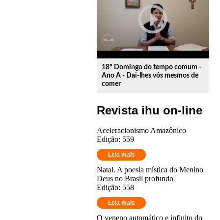
play_circle_outline
18º Domingo do tempo comum -
Ano A - Dai-lhes vós mesmos de
comer
Revista ihu on-line
Aceleracionismo Amazônico
Edição: 559
Leia mais
Natal. A poesia mística do Menino
Deus no Brasil profundo
Edição: 558
Leia mais
O veneno automático e infinito do