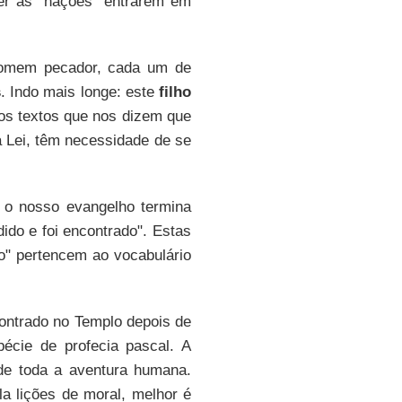
er as "nações" entrarem em
homem pecador, cada um de
s
. Indo mais longe: este
filho
os textos que nos dizem que
 Lei, têm necessidade de se
 o nosso evangelho termina
dido e foi encontrado". Estas
do" pertencem ao vocabulário
ncontrado no Templo depois de
écie de profecia pascal. A
 de toda a aventura humana.
la lições de moral, melhor é