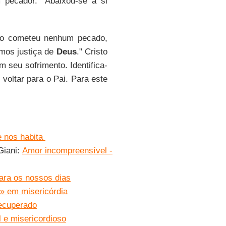
pecador. "Abaixou-se a si
não cometeu nenhum pecado,
mos justiça de
Deus
." Cristo
 seu sofrimento. Identifica-
 voltar para o Pai. Para este
.
e nos habita
Giani:
Amor incompreensível -
ara os nossos dias
» em misericórdia
recuperado
 e misericordioso