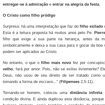
entregar-se à admiração
e
entrar na alegria da festa
.
O Cristo como filho pródigo
Surpresa: há uma interpretação que faz do
filho exilado
u
Esta é a leitura proposta há muitos anos pelo Pe.
Pierr
filho que exige a sua parte na herança, antes da m
simbolicamente e deixa a sua casa para ir gozar da boa 
podem ser aplicados ao Cristo.
No entanto, o que o
filho mais novo
fez por concupis
velho
, fará por amor. Pois, não se exilou livremente? E
Deus, não usou de seu direito de ser tratado como 
tomando a forma de escravo...” (
Filipenses
2,5-11).
Tornando-se homem, colocou uma
distância infinita
e
condição divina. E ainda duplicou esta distância, porqu