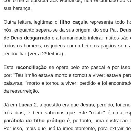
conforme a epístola aos Romanos, fica enciumado ao v
sua herança.
Outra leitura legítima: o
filho caçula
representa todo 
nós, enquanto separa-se da sua origem, do seu Pai,
Deu
de Deus
desgarrado
é a humanidade inteira; muitos são 
todos os homens, os judeus com a Lei e os pagãos sem a
reconciliar (ver a 2ª leitura).
Esta
reconciliação
se opera pelo ato pascal e por isso
por: "Teu irmão estava morto e tornou a viver; estava per
palavras, "morto e tornou a viver; perdido e foi encontra
da ressurreição.
Já em
Lucas
2, a questão era que
Jesus
, perdido, foi e
três dias; e bem sabemos que este "relato" é uma esp
parábola do filho pródigo
é, portanto, uma ilustração
Por isso, mais que usá-la imediatamente, para extrair de