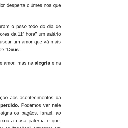
ador desperta ciúmes nos que
aram o peso todo do dia de
ores da 11ª hora" um salário
 buscar um amor que vá mais
de "
Deus
".
ste amor, mas na
alegria
e na
reção aos acontecimentos da
 perdido
. Podemos ver nele
signa os pagãos. Israel, ao
xou a casa paterna e que,