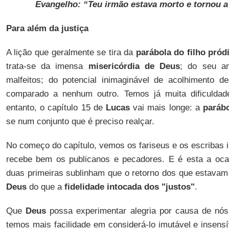
Evangelho: “Teu irmão estava morto e tornou a 
Para além da justiça
A lição que geralmente se tira da
parábola do filho pród
trata-se da imensa
misericórdia de Deus
; do seu a
malfeitos; do potencial inimaginável de acolhimento d
comparado a nenhum outro. Temos já muita dificuldade
entanto, o capítulo 15 de
Lucas
vai mais longe: a
parábo
se num conjunto que é preciso realçar.
No começo do capítulo, vemos os fariseus e os escribas
recebe bem os publicanos e pecadores. E é esta a ocas
duas primeiras sublinham que o retorno dos que estavam 
Deus
do que a
fidelidade intocada dos "justos"
.
Que
Deus
possa experimentar alegria por causa de nós
temos mais facilidade em considerá-lo imutável e insensí