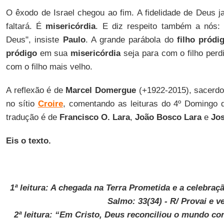
O êxodo de Israel chegou ao fim. A fidelidade de Deus ja
faltará. É
misericórdia
. E diz respeito também a nós: 
Deus", insiste
Paulo
. A grande parábola do
filho pródi
pródigo
em sua
misericórdia
seja para com o filho perd
com o filho mais velho.
A reflexão é de
Marcel Domergue
(+1922-2015), sacerdot
no sítio
Croire
, comentando as leituras do 4º Domingo 
tradução é de
Francisco O. Lara
,
João Bosco Lara
e
Jos
Eis o texto.
1ª leitura: A chegada na Terra Prometida e a celebraç
Salmo: 33(34) - R/ Provai e 
2ª leitura: “Em Cristo, Deus reconciliou o mundo con