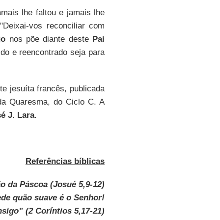
mais lhe faltou e jamais lhe
"Deixai-vos reconciliar com
go
nos põe diante deste
Pai
ido e reencontrado seja para
e jesuíta francês, publicada
da Quaresma, do Ciclo C. A
é J. Lara
.
Referências bíblicas
ão da Páscoa (Josué 5,9-12)
vede quão suave é o Senhor!
sigo” (2 Coríntios 5,17-21)