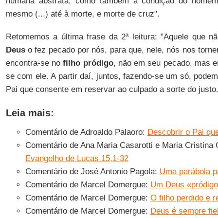
humana abstrata, como também a condição do homem 
mesmo (...) até à morte, e morte de cruz".
Retomemos a última frase da 2ª leitura: "Aquele que 
Deus
o fez pecado por nós, para que, nele, nós nos torne
encontra-se no
filho pródigo
, não em seu pecado, mas em
se com ele. A partir daí, juntos, fazendo-se um só, podem
Pai que consente em reservar ao culpado a sorte do justo
Leia mais:
Comentário de Adroaldo Palaoro:
Descobrir o Pai qu
Comentário de Ana Maria Casarotti e Maria Cristina 
Evangelho de Lucas 15,1-32
Comentário de José Antonio Pagola:
Uma parábola p
Comentário de Marcel Domergue:
Um Deus «pródigo
Comentário de Marcel Domergue:
O filho perdido e 
Comentário de Marcel Domergue:
Deus é sempre fiel