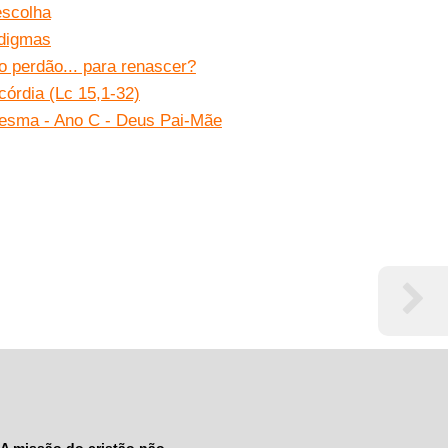
escolha
digmas
o perdão... para renascer?
órdia (Lc 15,1-32)
esma - Ano C - Deus Pai-Mãe