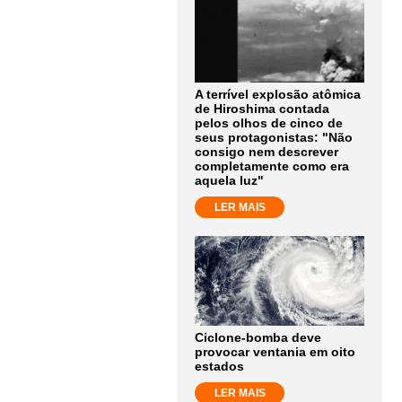
A terrível explosão atômica
de Hiroshima contada
pelos olhos de cinco de
seus protagonistas: "Não
consigo nem descrever
completamente como era
aquela luz"
LER MAIS
Ciclone-bomba deve
provocar ventania em oito
estados
LER MAIS