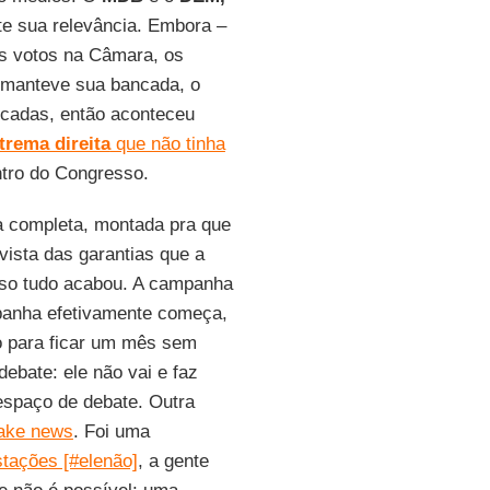
nte sua relevância. Embora –
os votos na Câmara, os
manteve sua bancada, o
adas, então aconteceu
trema direita
que não tinha
ntro do Congresso.
a completa, montada pra que
vista das garantias que a
isso tudo acabou. A campanha
panha efetivamente começa,
o para ficar um mês sem
debate: ele não vai e faz
espaço de debate. Outra
ake news
. Foi uma
tações [#elenão]
, a gente