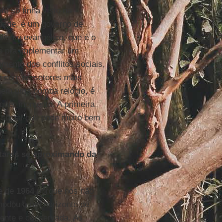
te só tinha visto na
rdade, é um governo de
ismo evangélico, que é o
o pra implementar um
mento dos conflitos sociais,
zo com os setores mais
nem uma bomba relógio, é
lquer momento. A primeira
e social que pode muito bem
itares se aproximando da
te de
1964
porque nós não
modou a um horizonte de
sente e conservada. As