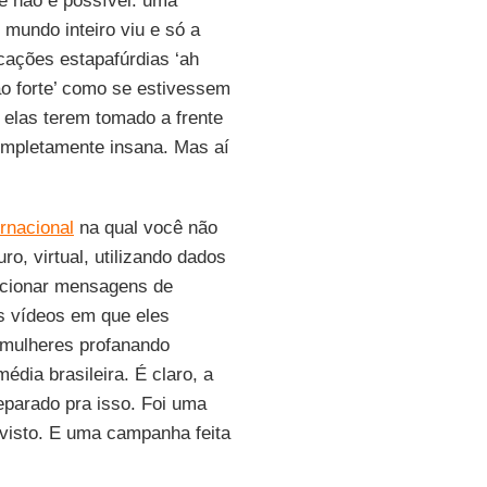
e não é possível: uma
 mundo inteiro viu e só a
icações estapafúrdias ‘ah
o forte’ como se estivessem
 elas terem tomado a frente
ompletamente insana. Mas aí
ernacional
na qual você não
o, virtual, utilizando dados
recionar mensagens de
s vídeos em que eles
mulheres profanando
édia brasileira. É claro, a
eparado pra isso. Foi uma
 visto. E uma campanha feita