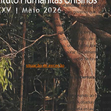
é uma união nacional, é uma
brutalidade social
que a gen
ditadura. A gente sabe que vai ter um governo que, na ve
setores das
Forças Armadas
misturados com fundamental
pior cenário possível. Um
governo militar teocrático
feit
programa ultra neoliberal. De pauperização extrema, de au
de precarização e vulnerabilização absolutas, de despre
vulneráveis da sociedade ou seja, uma bomba que não é 
uma bomba armada, que pode estourar literalmente a qua
revolta que tiver, você vai ter uma situação de brutalidad
levar a uma
situação de exceção
.
Nós temos, pela primeira vez desde a abertura, os mil
presidência. O que isso significa?
Eu acho que no fundo a gente está retornando ao horizon
conseguimos terminar com a
ditadura.
A ditadura se aco
democracia formal mas no subterrâneo ela estava lá, pre