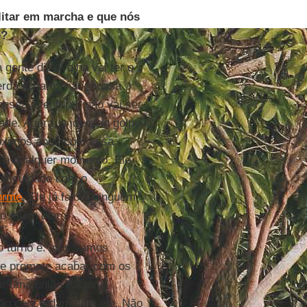
itar em marcha e que nós
o?
ente dizia ‘olha vai ter o
erda diziam: ‘não, nossa
nessa aventura’, não vai ser
ade. Agora, a ideia do golpe
róximos anos com essa
r a qualquer momento. Ele
 dificuldade com o
norme
. Ele já falou, ninguém
o muito claro.
o turno é: ‘nós vamos
l e promete acabar com os
ar uma união nacional
 não concordam com ele. Não