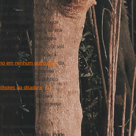
adores continuaram nas
um torturador foi preso,
ulpabilizar pelo apoio que
ditadura. Claro que isso era
 Quando o pacto da Nova
, isso iria voltar. O Brasil
contas com a história, a
mo em nenhum outro país
da
s vão ser completamente
etirar do cenário politico
filhotes da ditadura
.
O
 na historia desse país
nada foi feito. Agora a gente
 se concretizou,
ara a extrema direita. Pode