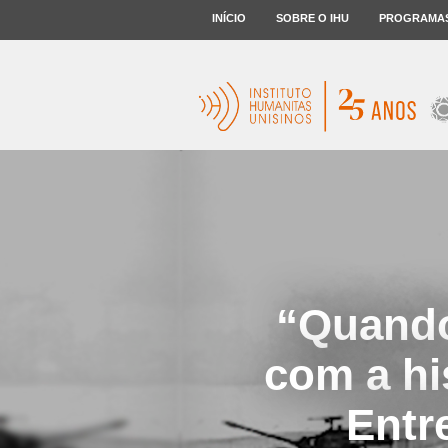
INÍCIO
SOBRE O IHU
PROGRAMA
“Quando
com a his
Entr