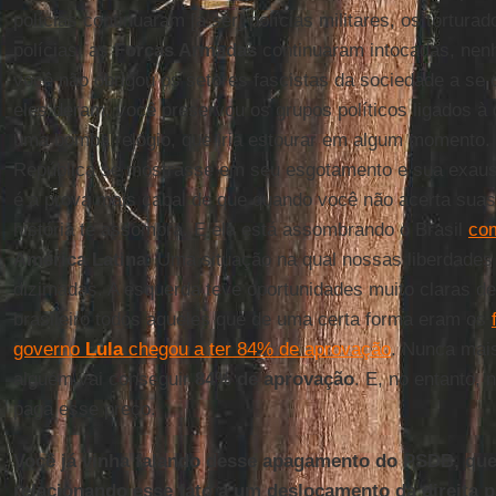
polícias continuaram [a ser] polícias militares, os tortur
polícias, as
Forças Armadas
continuaram intocadas, nenh
você não obrigou os setores fascistas da sociedade a se c
eles deram, você preservou os grupos políticos ligados à 
uma bomba relógio, que iria estourar em algum momento.
República se mostrasse em seu esgotamento e sua exaustão
é a prova mais cabal de que quando você não acerta suas 
história te assombra. E ela está assombrando o Brasil
co
América Latina
. Uma situação na qual nossas liberdade
dizimadas. A esquerda teve oportunidades muito claras de r
brasileiro todos aqueles que de uma certa forma eram os
governo
Lula
chegou a ter 84% de aprovação
. Nunca mais
alguém vai conseguir
84% de aprovação
. E, no entanto, 
paga esse preço.
Você já vinha falando desse apagamento do PSDB, que
relacionando esse fato a um deslocamento da direita p