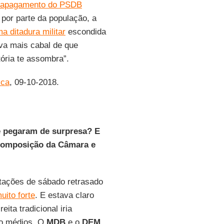
apagamento do PSDB
 por parte da população, a
a ditadura militar
escondida
va mais cabal de que
stória te assombra”.
ica
, 09-10-2018.
te pegaram de surpresa? E
 composição da Câmara e
tações de sábado retrasado
ito forte
. E estava claro
eita tradicional iria
do médios. O
MDB
e o
DEM,