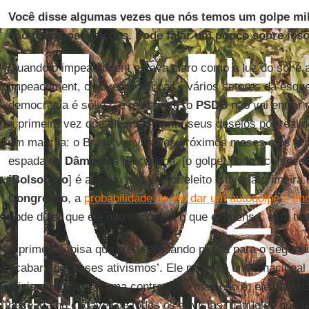
Você disse algumas vezes que nós temos um golpe mil
não teríamos eleições. Pode falar um pouco sobre iss
Quando o impeachment estava claro como a luz do sol e a g
impeachment, o governo vai cair’, vários setores da esqu
democracia é sólida, é resistente, o
PSDB
não vai entrar 
a primeira vez que eles vão tomar seus desejos por realid
em marcha: o Brasil vai viver os próximos meses e os p
espada de
Dâmocles
na cabeça, [o golpe] pode acontece
[
Bolsonaro
] é alguém que, se for eleito e tiver a primeira
Congresso
, a
probabilidade de ele dar um autogolpe é e
pode dizer que ele não expressa o que ele pensa, está tud
A primeira coisa que ele fala quando passa para o segund
acabar com esses ativismos’. Ele promete união naciona
ativismos. Parece uma contradição mas não é; ele vai cri
baseada no cadáver de todos os ativistas, daqueles que