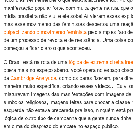
ficou dias sem entender o que estava acontecendo. Porqu
manifestação popular forte, com muita gente na rua, que o
mídia brasileira não viu, e ele sobe! Aí vieram essas expl
mas esse movimento das feministas despertou uma reaçã
culpabilizando o movimento feminista
pelo simples fato de
de um processo de revolta e de resistência. Uma coisa c
começou a ficar claro o que aconteceu.
O Brasil está na rota de uma
lógica de extrema direita int
opera mais no espaço aberto, você opera no espaço obscur
da
Cambridge Analytica
, como os caras fizeram, para di
maneira muito específica, criando esses vídeos… Eu vi o
misturavam imagens das manifestações com imagens de 
símbolos religiosos, imagens feitas para chocar a classe m
esquerda não estava preparada pra isso, ninguém está pr
lógica de outro tipo de campanha que a gente nunca tinha
em cima do desprezo do embate no espaço público.