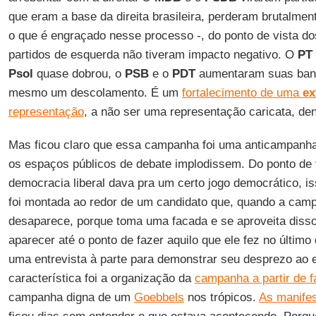
que eram a base da direita brasileira, perderam brutalme
o que é engraçado nesse processo -, do ponto de vista d
partidos de esquerda não tiveram impacto negativo. O
PT
Psol
quase dobrou, o
PSB
e o
PDT
aumentaram suas banc
mesmo um descolamento. É um
fortalecimento de uma
ex
representação
, a não ser uma representação caricata, de
Mas ficou claro que essa campanha foi uma anticampanh
os espaços públicos de debate implodissem. Do ponto de 
democracia liberal dava pra um certo jogo democrático, 
foi montada ao redor de um candidato que, quando a cam
desaparece, porque toma uma facada e se aproveita diss
aparecer até o ponto de fazer aquilo que ele fez no último 
uma entrevista à parte para demonstrar seu desprezo ao 
característica foi a organização da
campanha a partir de
f
campanha digna de um
Goebbels
nos trópicos.
As manifes