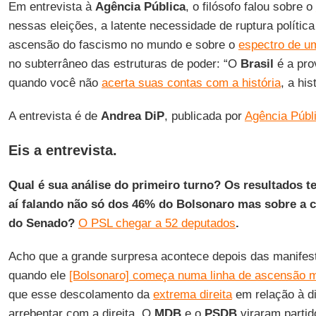
Em entrevista à
Agência Pública
, o filósofo falou sobre o
nessas eleições, a latente necessidade de ruptura política
ascensão do fascismo no mundo e sobre o
espectro de um
no subterrâneo das estruturas de poder: “O
Brasil
é a pro
quando você não
acerta suas contas com a história
, a hi
A entrevista é de
Andrea DiP
, publicada por
Agência Públ
Eis a entrevista.
Qual é sua análise do primeiro turno? Os resultados 
aí falando não só dos 46% do Bolsonaro mas sobre a
do Senado?
O PSL chegar a 52 deputados
.
Acho que a grande surpresa acontece depois das manifes
quando ele
[Bolsonaro] começa numa linha de ascensão mu
que esse descolamento da
extrema direita
em relação à dir
arrebentar com a direita. O
MDB
e o
PSDB
viraram parti