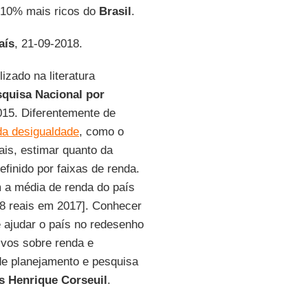
s 10% mais ricos do
Brasil
.
aís
, 21-09-2018.
izado na literatura
quisa Nacional por
015. Diferentemente de
a desigualdade
, como o
ais, estimar quanto da
finido por faixas de renda.
 a média de renda do país
268 reais em 2017]. Conhecer
 ajudar o país no redesenho
ivos sobre renda e
 de planejamento e pesquisa
s Henrique Corseuil
.