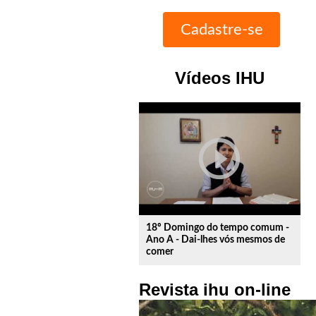
Vídeos IHU
play_circle_outline
18º Domingo do tempo comum -
Ano A - Dai-lhes vós mesmos de
comer
Revista ihu on-line