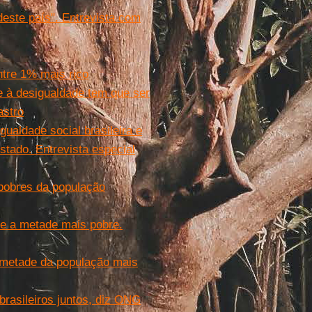
deste país". Entrevista com
ntre 1% mais rico
e à desigualdade tem que ser
astro
gualdade social brasileira e
stado. Entrevista especial
pobres da população
 e a metade mais pobre.
 metade da população mais
rasileiros juntos, diz ONG