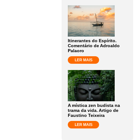
Itinerantes do Espírito.
Comentário de Adroaldo
Palaoro
LER MAIS
A mística zen budista na
trama da vida. Artigo de
Faustino Teixeira
LER MAIS