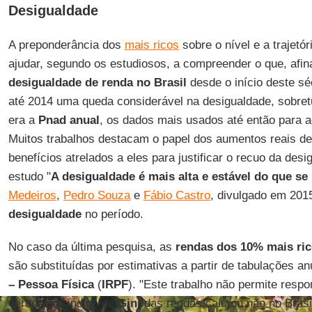
Desigualdade
A preponderância dos
mais ricos
sobre o nível e a trajetó
ajudar, segundo os estudiosos, a compreender o que, afin
desigualdade de renda no Brasil
desde o início deste s
até 2014 uma queda considerável na desigualdade, sobre
era a
Pnad anual
, os dados mais usados até então para
Muitos trabalhos destacam o papel dos aumentos reais de
benefícios atrelados a eles para justificar o recuo da desi
estudo "
A desigualdade é mais alta e estável do que se
Medeiros
,
Pedro Souza
e
Fábio Castro
, divulgado em 201
desigualdade
no período.
No caso da última pesquisa, as
rendas dos 10% mais ri
são substituídas por estimativas a partir de tabulações a
– Pessoa Física
(
IRPF
). "Este trabalho não permite respo
verdadeiro índice de
Gini
das rendas caiu ou não no Brasi