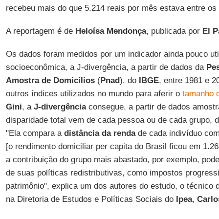
recebeu mais do que 5.214 reais por mês estava entre o
A reportagem é de
Heloísa Mendonça
, publicada por
El P
Os dados foram medidos por um indicador ainda pouco util
socioeconômica, a J-divergência, a partir de dados da
Pes
Amostra de Domicílios
(
Pnad
), do
IBGE
, entre 1981 e 2
outros índices utilizados no mundo para aferir o
tamanho d
Gini
, a
J-divergência
consegue, a partir de dados amostr
disparidade total vem de cada pessoa ou de cada grupo, de
"Ela compara a
distância da renda
de cada indivíduo com
[o rendimento domiciliar per capita do Brasil ficou em 1.
a contribuição do grupo mais abastado, por exemplo, pode
de suas políticas redistributivas, como impostos progress
patrimônio", explica um dos autores do estudo, o técnico
na Diretoria de Estudos e Políticas Sociais do
Ipea
,
Carlo