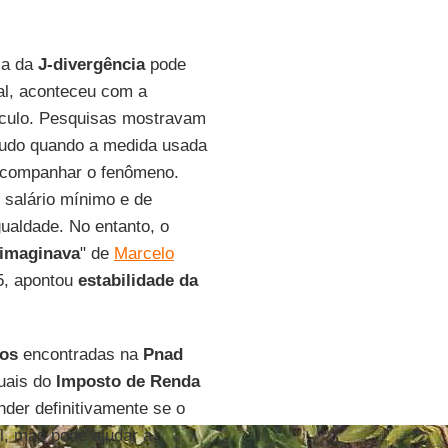
ria da
J-divergência
pode
al, aconteceu com a
éculo. Pesquisas mostravam
tudo quando a medida usada
 acompanhar o fenômeno.
 salário mínimo e de
gualdade. No entanto, o
 imaginava
" de
Marcelo
5, apontou
estabilidade da
cos
encontradas na
Pnad
nuais do
Imposto de Renda
nder definitivamente se o
l, mas pode ajudar a