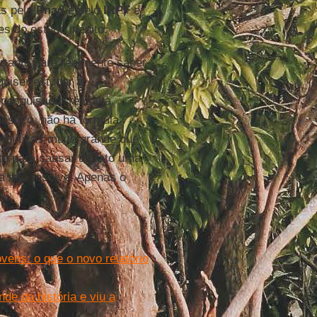
as pela
Pnad
e pelo
IRPF
e
es do estudo inédito.
rtante para realmente saber
uiser estudar a
 pesquisador ressalta,
óstico, não há fórmula
políticas muito grande que
te para causar de fato uma
a não resolve. Apenas o
vens: o que o novo relatório
de da história e viu a