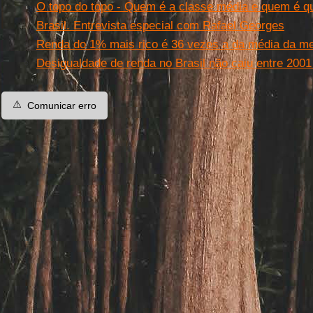
O topo do topo - Quem é a classe média e quem é qu
Brasil. Entrevista especial com Rafael Georges
Renda do 1% mais rico é 36 vezes a da média da me
Desigualdade de renda no Brasil não caiu entre 2001
⚠️
Comunicar erro