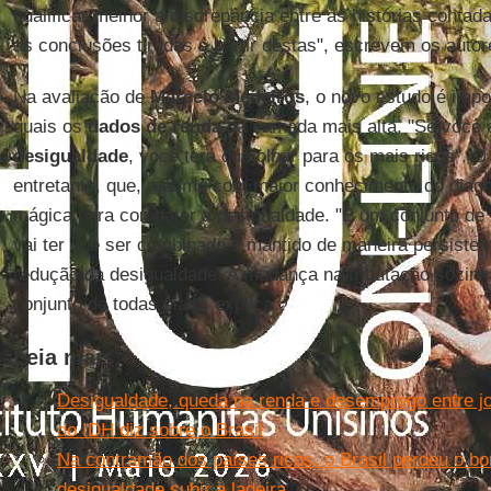
qualificar melhor a discrepância entre as histórias contad
as conclusões tiradas a partir destas", escrevem os autor
Na avaliação de
Marcelo Medeiros
, o novo estudo é impo
quais os
dados de renda
da camada mais alta. "Se você q
desigualdade
, você terá que olhar para os mais ricos". O
entretanto, que, mesmo com maior conhecimento do diagn
mágica para combater a desigualdade. "É um conjunto de 
vai ter que ser combinado e mantido de maneira persisten
redução da desigualdade. A mudança na tributação sozinh
conjunto de todas elas", explica.
Leia mais
Desigualdade, queda na renda e desemprego entre jo
do IDH diz sobre o Brasil
Na contramão dos países ricos, o Brasil perdeu o bon
desigualdade subir a ladeira