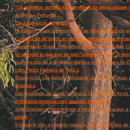
"Os números do Ideb são o reflexo da desigualdade 
Andressa Pellanda
Os super-ricos do Brasil
Brasil tem maior concentração de renda do mundo e
Construção de políticas públicas efetivas de combat
a agenda do Brasil. Entrevista especial com Fábio C
"A questão é: que tipo de país queremos ser?" A desi
sua vinculação à dinâmica política e à estrutura do E
com Pedro Ferreira de Souza
Super-ricos são menos tributados que os 10% mais 
brasileira
Desigualdade de renda no Brasil: os 10% mais ricos
Entrevista especial com Marcelo Medeiros
Seis brasileiros concentram a mesma riqueza que a
pobre
6 homens têm a mesma riqueza que 100 milhões de b