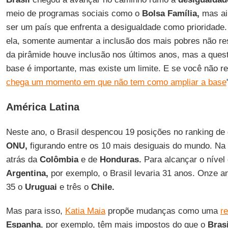
meio de programas sociais como o
Bolsa Família,
mas ain
ser um país que enfrenta a desigualdade como prioridade
ela, somente aumentar a inclusão dos mais pobres não re
da pirâmide houve inclusão nos últimos anos, mas a questã
base é importante, mas existe um limite. E se você não red
chega um momento em que não tem como ampliar a base
América Latina
Neste ano, o Brasil despencou 19 posições no ranking de 
ONU,
figurando entre os 10 mais desiguais do mundo. Na
atrás da
Colômbia
e de
Honduras.
Para alcançar o nível
Argentina,
por exemplo, o Brasil levaria 31 anos. Onze a
35 o
Uruguai
e três o
Chile.
Mas para isso,
Katia Maia
propõe mudanças como uma
re
Espanha
, por exemplo, têm mais impostos do que o
Brasi