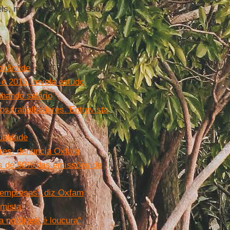
is, mas, mais do que isso,
pirâmide
 e 2015, revela estudo
hando salário
os trabalhadores. Entrevista
ualdade
res, denuncia Oxfam
s de 50% das emissões de
 empresas', diz Oxfam
omista
 no Brasil é loucura"