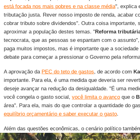
está focada nos mais pobres e na classe média
", explica
tributação justa. Rever nosso imposto de renda, acabar c
cobrar tributo sobre dividendos". Outra coisa importante,
aproximar a população destes temas. "
Reforma tributári
tecnocrata, que as pessoas se espantam com o assunto", 
paga muitos impostos, mas é importante que a sociedade 
debate para começar a pressionar o Governo pela reforma
A aprovação da
PEC do teto de gastos
, de acordo com
Ka
importante. Para ela, é uma medida que deveria ser revert
deseje avançar na redução da desigualdade. "É uma medid
você congela o gasto social,
você limita o avanço
que o
B
área". Para ela, mais do que controlar a quantidade do ga
equilíbrio orçamentário e saber executar o gasto
.
Além das questões econômicas, o cenário político também
contexto. "Estamos atravessando um momento de riscos e