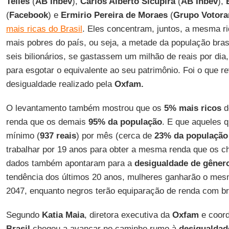
Telles
(
AB Inbev
),
Carlos Alberto Sicupira
(
AB Inbev
),
E
(
Facebook
) e
Ermirio Pereira de Moraes
(
Grupo Votora
mais ricas do Brasil
. Eles concentram, juntos, a mesma r
mais pobres do país, ou seja, a metade da população brasi
seis bilionários, se gastassem um milhão de reais por dia,
para esgotar o equivalente ao seu patrimônio. Foi o que 
desigualdade realizado pela
Oxfam.
O levantamento também mostrou que os
5% mais ricos
d
renda que os demais
95% da população
. E que aqueles 
mínimo (
937 reais
) por mês (cerca de
23% da população 
trabalhar por 19 anos para obter a mesma renda que os 
dados também apontaram para a
desigualdade de gênero
tendência dos últimos 20 anos, mulheres ganharão o me
2047, enquanto negros terão equiparação de renda com 
Segundo
Katia Maia
, diretora executiva da
Oxfam
e coord
Brasil
chegou a avançar no caminho rumo à
desigualdad