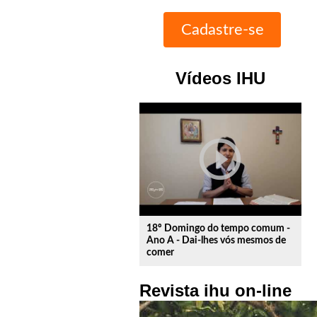
Vídeos IHU
play_circle_outline
18º Domingo do tempo comum -
Ano A - Dai-lhes vós mesmos de
comer
Revista ihu on-line