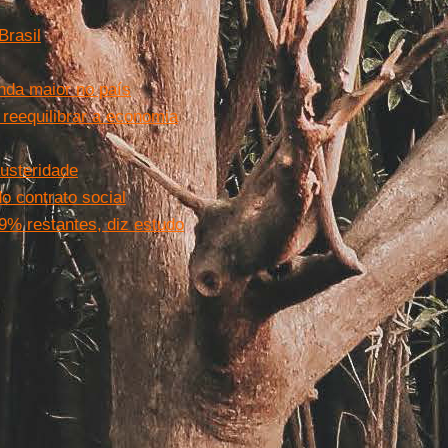
Brasil
inda maior no país
 reequilibrar a economia
usteridade
o contrato social
% restantes, diz estudo