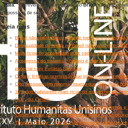
Maia
. "Os níveis de desigualdade no
Brasil
são inaceitáve
é possível de ser mudado".
Leia mais
Brasil não redistribuiu renda do topo para a base da 
Desigualdade de renda no Brasil não caiu entre 2001
Mais ricos se aposentam mais cedo e continuam gan
A premissa do sistema tributário é cobrar impostos d
especial com Evilásio Salvador
Oxfam: 6 falsas premissas que impulsionam a desig
Oito pessoas têm mesma riqueza que 50% mais pob
10% dos habitantes mais ricos do mundo geram mai
CO2, diz Oxfam
'Desigualdade é resultado da atuação de governos e
'Desigualdade no Brasil é escolha política', diz econ
Thomas Piketty: "Não discutir impostos sobre riqueza