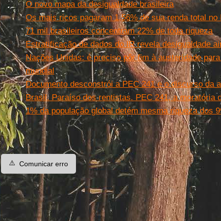
O novo mapa da desigualdade brasileira
Os mais ricos pagaram 1,56% de sua renda total no 
71 mil brasileiros concentram 22% de toda riqueza
Estratificação de dados do IR revela desigualdade a
Nações Unidas: é preciso pôr fim à austeridade para
mundial
Documento desconstrói a PEC 241 e o discurso da a
Brasil. Paraíso dos rentistas. PEC 241, a moratória d
1% da população global detém mesma riqueza dos 99
⚠️
Comunicar erro