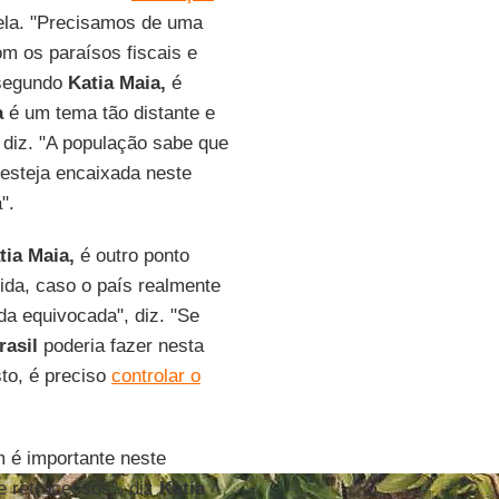
 ela. "Precisamos de uma
om os paraísos fiscais e
 segundo
Katia Maia,
é
a
é um tema tão distante e
diz. "A população sabe que
esteja encaixada neste
".
tia Maia,
é outro ponto
ida, caso o país realmente
a equivocada", diz. "Se
rasil
poderia fazer nesta
sto, é preciso
controlar o
 é importante neste
 retrocessos", diz
Katia