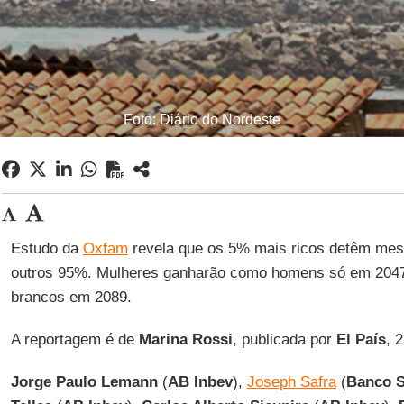
Foto: Diário do Nordeste
Estudo da
Oxfam
revela que os 5% mais ricos detêm mes
outros 95%. Mulheres ganharão como homens só em 2047
brancos em 2089.
A reportagem é de
Marina Rossi
, publicada por
El País
, 
Jorge Paulo Lemann
(
AB Inbev
),
Joseph Safra
(
Banco S