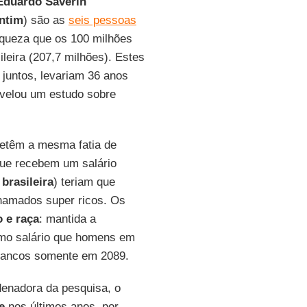
duardo Saverin
ntim
) são as
seis pessoas
iqueza que os 100 milhões
leira (207,7 milhões). Estes
 juntos, levariam 36 anos
revelou um estudo sobre
etêm a mesma fatia de
que recebem um salário
brasileira
) teriam que
chamados super ricos. Os
 e raça
: mantida a
smo salário que homens em
brancos somente em 2089.
enadora da pesquisa, o
e
nos últimos anos, por