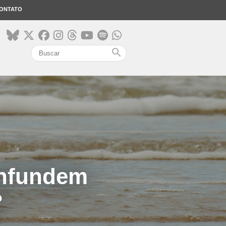
ONTATO
search
onfundem
?