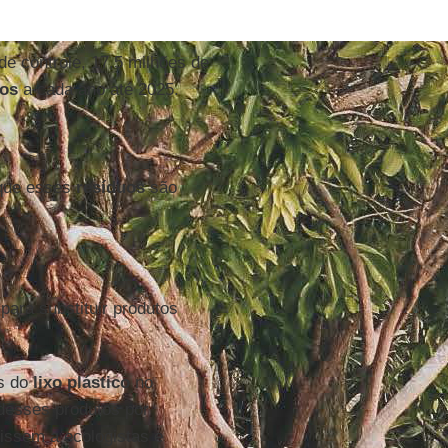
e controle, 17,5 milhões de
os
a cada ano até 2025.
 que esses
resíduos
são
para substituir produtos
os do
lixo plástico
no
 desses produtos por
dissem a ecologistas e