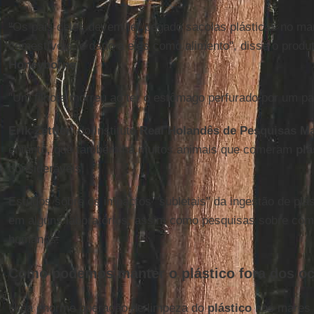
"Os pais deles devem ter pegado sacolas plásticas no m
comestíveis, e dado a eles como alimento", disse o produ
Honeyborne
.
"Um filhote morreu ao ter o estômago perfurado por um pa
Erik Zettler
, do Instituto
Real Holandês de Pesquisas Ma
entanto, que também há muitos animais que comeram
plá
consideráveis.
Estudos sobre os impactos "subletais" da ingestão de pl
em alguns laboratórios, assim como pesquisas sobre como
humanos.
Como podemos manter o plástico fora dos o
Uma enorme operação de limpeza do
plástico
nos mares 