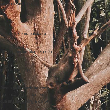
emover elementos dos
s maiores, como baleias e
stão de
plástico
bloqueia seu
muito afetadas pela
nfoca a
vida marinha
com
presença de plástico em
nqua ilha da
Geórgia do Sul
,