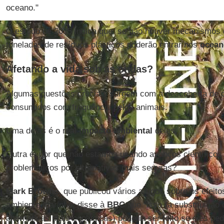
oceano."
O estudo de 2015 indica que, se não houver mecanismos d
toneladas de resíduos plásticos poderão entrar nos
ocean
Afetando a vida sob as ondas?
Algumas questões cruciais surgem com a descoberta de
consumidos com frequência pelos animais.
Uma delas é o real
impacto ambiental
deles.
Outra é: por que não estamos usando avanços científicos 
problemáticos por alternativas mais seguras?
Mark Browne
, que publicou vários artigos sobre os efeit
ambiente marinho, disse à
BBC
que "isso (a substituição
alternativas mais ecológicas) poderia ser feito se eles pe