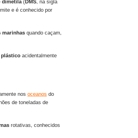
 dimetila
(
DMS
, na sigla
mite e é conhecido por
s marinhas
quando caçam,
o
plástico
acidentalmente
amente nos
oceanos
do
hões de toneladas de
imas
rotativas, conhecidos