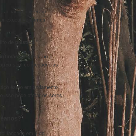
ar, achando que eram
tor executivo
James
lito de
plástico
."
rítimas
, pondera, no
stico
sem consequências
ástico estão em andamento
 isso pode afetar os seres
ceanos?
foi lançada em 8 de