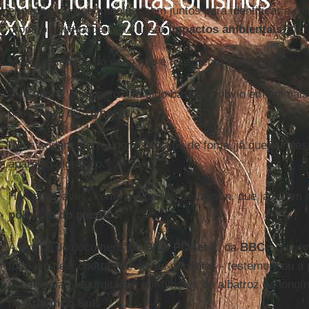
engenheiros que trabalhassem juntos para identificar e r
produtos que poderiam causar
impactos ambientais
".
Mas a extensão do dano não é totalmente conhecida.
"Até agora, o impacto tem sido bastante óbvio em animai
pássaros", diz
Syberg
.
"Eles podem morrer por asfixia ou de fome, já que a inge
aparelho digestivo."
Há certas aves, como o albatroz-de-laysan, que já foram 
poluição do plástico
.
A equipe do documentário
Blue Planet 2
, da
BBC
- que e
foco em descobertas de novas espécies - testemunhou a 
substâncias regurgitadas por filhotes de albatroz na longí
no
Atlântico Sul
.