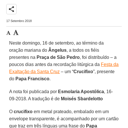
share
17 Setembro 2018
Neste domingo, 16 de setembro, ao término da
oração mariana do
Ângelus
, a todos os fiéis
presentes na
Praça de São Pedro
, foi distribuído – a
poucos dias antes da recordação litúrgica da
Festa da
Exaltação da Santa Cruz
– um “
Crucifixo
”, presente
do
Papa Francisco
.
A nota foi publicada por
Esmolaria Apostólica
, 16-
09-2018. A tradução é de
Moisés Sbardelotto
O
crucifixo
em metal prateado, embalado em um
envelope transparente, é acompanhado por um cartão
que traz em três línguas uma frase do
Papa