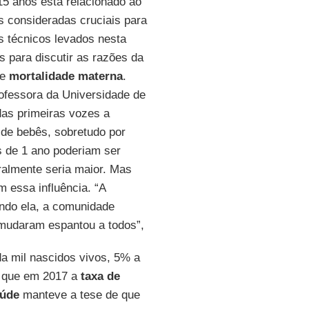
15 anos está relacionado ao
 consideradas cruciais para
s técnicos levados nesta
s para discutir as razões da
de
mortalidade materna
.
ofessora da Universidade de
as primeiras vozes a
 de bebês, sobretudo por
s de 1 ano poderiam ser
almente seria maior. Mas
 essa influência. “A
undo ela, a comunidade
s mudaram espantou a todos”,
a mil nascidos vivos, 5% a
m que em 2017 a
taxa de
aúde
manteve a tese de que