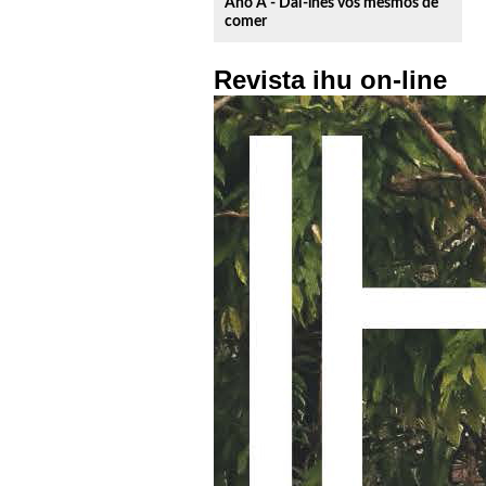
Ano A - Dai-lhes vós mesmos de
comer
Revista ihu on-line