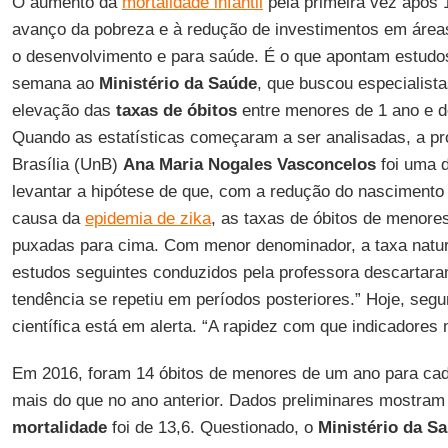
O aumento da
mortalidade infantil
pela primeira vez após 
avanço da pobreza e à redução de investimentos em áreas
o desenvolvimento e para saúde. É o que apontam estudo
semana ao
Ministério da Saúde
, que buscou especialista
elevação das
taxas de óbitos
entre menores de 1 ano e 
Quando as estatísticas começaram a ser analisadas, a pr
Brasília (UnB)
Ana Maria Nogales Vasconcelos
foi uma d
levantar a hipótese de que, com a redução do nascimento
causa da
epidemia de zika
, as taxas de óbitos de menore
puxadas para cima. Com menor denominador, a taxa natur
estudos seguintes conduzidos pela professora descartaram
tendência se repetiu em períodos posteriores.” Hoje, seg
científica está em alerta. “A rapidez com que indicadore
Em 2016, foram 14 óbitos de menores de um ano para cad
mais do que no ano anterior. Dados preliminares mostra
mortalidade
foi de 13,6. Questionado, o
Ministério da S