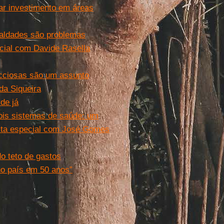
ar investimento em áreas
aldades são problemas
pecial com Davide Rasella
ecciosas são um assunto
da Siqueira
de já
dois sistemas de saúde: um
ista especial com José Gomes
o teto de gastos
no país em 50 anos”