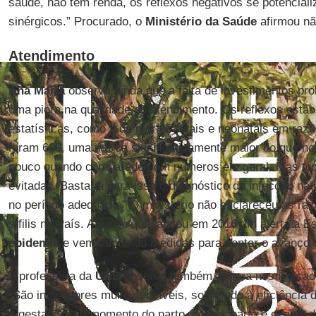
saúde, não tem renda, os reflexos negativos se potencia
sinérgicos.” Procurado, o
Ministério da Saúde
afirmou nã
Atendimento
Ana Maria
observa ainda que a falta de investimentos pr
uma piora na qualidade do atendimento. Os reflexos est
estatísticas, como a de mortes fetais e neonatais em raz
foram 600, uma marca significativamente maior do que no 
pouco quando comparado com números em geral. Mas toda
evitadas. Bastaria para isso o diagnóstico da infecção na
no período adequado.” O ministério não esclareceu as ra
sífilis no País. Afirmou que lançou em 2016 um alerta a E
epidemia
e vem adotando medidas para conter o avanço d
A professora da
UNB
observa também a piora nos indicad
“São indicadores muito sensíveis, sobretudo à eficiência d
a gestação, no momento do parto, no pós parto e depois 