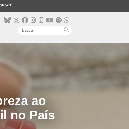
ONTATO
search
breza ao
l no País