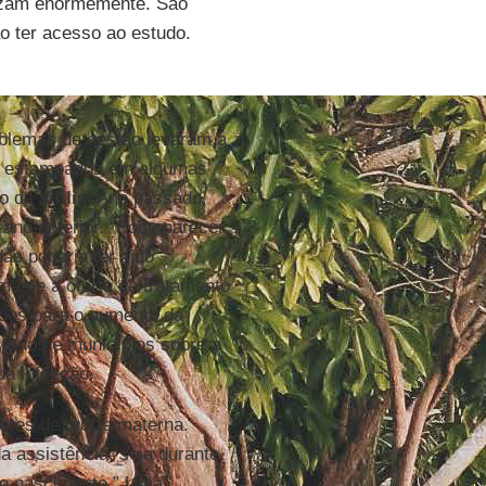
lizam enormemente. São
o ter acesso ao estudo.
oblemas de gestão levaram a
ão estampados em algumas
ão da
sífilis
. Ano passado,
ano anterior. “Pode parecer
s poderia ter sido
 mãe e a oferta de tratamento
zões para o aumento da
stados e municípios sobre a
a infecção.
ores de morte materna.
a assistência, seja durante
do nascimento.” Uma