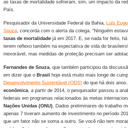
as taxas de mortalidade sofreram, sim, um impacto da r
País.
Pesquisador da Universidade Federal da Bahia,
Luís Euge
Souza
, concorda com o alerta da colega. “Ninguém estav
taxas de mortalidade
já em 2017. E, se nada for feito, há
terem reflexo também na expectativa de vida do brasileiro”
inexorável, mas medidas de proteção precisam ser adotad
Fernandes de Souza
, que também participou da discuss
em dizer que o
Brasil
hoje está muito mais longe de cump
Desenvolvimento Sustentável (ODS)
do que há dois anos.
econômica
, a partir de 2014, o pesquisador passou a ana
federais em programas relacionados às metas internacio
Nações Unidas (ONU)
. Dados preliminares do trabalho m
apenas 7 tiveram aumento de investimento no período 20
que um fator não se soma a outro. Se você não tem mora