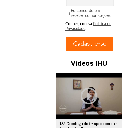
Eu concordo em
receber comunicações.
Conheça nossa
Política de
Privacidade
.
Vídeos IHU
play_circle_outline
18º Domingo do tempo comum -