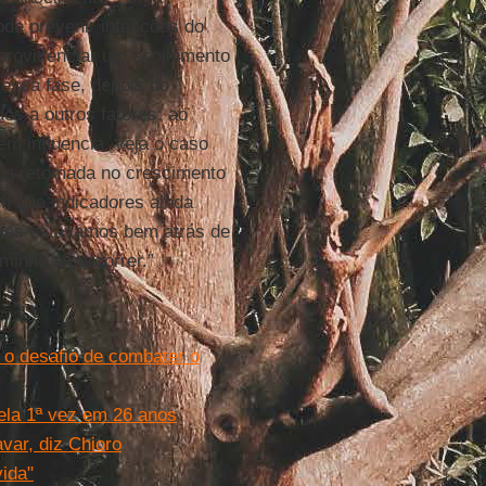
ode prevenir infecções do
, providenciar um acolhimento
essa fase, depois do
dos a outros fatores: ao
m influencia, veja o caso
 a retomada no crescimento
 que indicadores ainda
mas estávamos bem atrás de
minho a percorrer.”
 o desafio de combater o
pela 1ª vez em 26 anos
var, diz Chioro
vida"