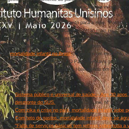
assistência adequada durante a gestação, por exemplo, p
bebê, permite identificar o risco para o parto e, com isso
adequado tanto para o bebê quanto para a mãe. “Passada 
primeiro ano de vida, os indicadores estão mais relaciona
ambiente, pobreza, saneamento. Mas o atendimento també
da vacinação.” A professora da
UNB
também ressalta que
da
mortalidade infantil no Brasil
ocorre em um momento em
eram demasiadamente altos. “O País celebrava ganhos, 
outros países da América Latina. Havia ainda um longo ca
Leia mais
Sistema público e universal de saúde – Aos 30 anos,
desmonte do SUS.
Revista IHU On-Line, N° 526
Com zika e crise no país, mortalidade infantil sobe 
Com teto de gastos, mortalidade infantil deve se agra
"Falta de serviços básicos tem reflexo sobre toda a 