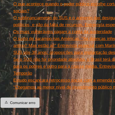
O que acontece quando o poder público escolhe cort
sociais?
O subfinanciamento do SUS e o aumento das desigu
políticos, e não da falta de recursos. Entrevista es
Os mais vulneráveis pagam a conta da austeridade
O surto de sarampo nas Américas. "As doenças inf
antigo? Mas estão aí!" Entrevista especial com Maril
SUS pós-30 anos: proposições para implantação des
Se o SUS não for prioridade absoluta, o Brasil terá 
para os pobres e outro para a classe média. Entrev
Temporão
Estudo escancara retrocesso social com a emenda d
“Chegamos ao menor nível de investimento público 
⚠️
Comunicar erro