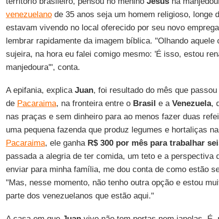
território brasileiro, pensou no menino
Jesus
na manjedour
venezuelano
de 35 anos seja um homem religioso, longe 
estavam vivendo no local oferecido por seu novo empreg
lembrar rapidamente da imagem bíblica. "Olhando aquele ca
sujeira, na hora eu falei comigo mesmo: 'É isso, estou 
manjedoura'", conta.
A epifania, explica
Juan
, foi resultado do mês que passo
de
Pacaraima
, na fronteira entre o
Brasil
e a
Venezuela
,
nas praças e sem dinheiro para ao menos fazer duas refei
uma pequena fazenda que produz legumes e hortaliças na
Pacaraima
, ele ganha
R$ 300 por mês para trabalhar se
passada a alegria de ter comida, um teto e a perspectiva 
enviar para minha família, me dou conta de como estão se
"Mas, nesse momento, não tenho outra opção e estou mui
parte dos venezuelanos que estão aqui."
A casa em que
Juan
vive não tem portas nem janelas. É, 