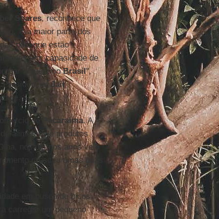
ber Soares
, reconhece que
stão. "Na maior parte dos
adas pelo que estão
m todos têm capacidade de
mpregar alguém no
Brasil
",
 Presidência,
Jair
idade.
comércio de
Pacaraima
. A
 de alimentos e produtos
"Olha, nos últimos anos veio
turamento cresceu umas duas
idade em busca de bicos
ara carregar um pequeno