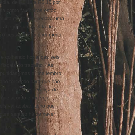
dia, de R$ 10 a R$ 15 por
ia como faxineiras estão
 muita gente que pegava uma
a, abrigo e uma ajuda de
, o pessoal ficou com medo,
e colhendo hortaliças seis
fiscais do trabalho. "Às
 punidas, mas aí me lembro
abo torcendo para que não
 dorme com a esperança de
 que acordo e me vejo
lo vai acabar, acho que
gum sentido há de haver