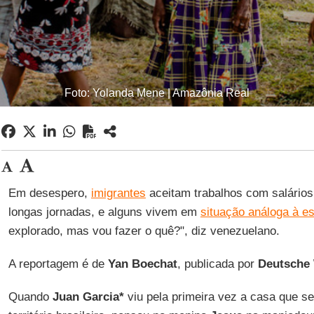
Foto: Yolanda Mene | Amazônia Real
Em desespero,
imigrantes
aceitam trabalhos com salários
longas jornadas, e alguns vivem em
situação análoga à e
explorado, mas vou fazer o quê?", diz venezuelano.
A reportagem é de
Yan Boechat
, publicada por
Deutsche 
Quando
Juan Garcia*
viu pela primeira vez a casa que se