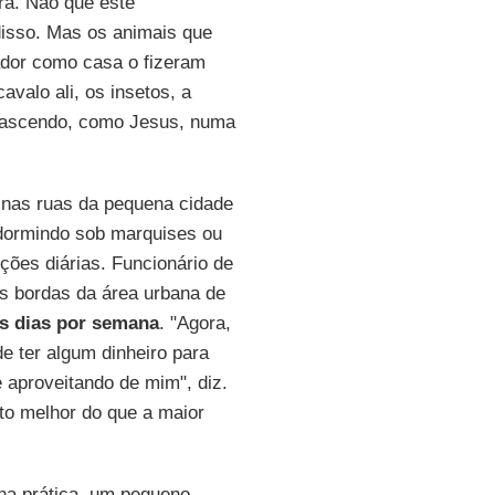
a. Não que este
disso. Mas os animais que
ador como casa o fizeram
valo ali, os insetos, a
renascendo, como Jesus, numa
u nas ruas da pequena cidade
 dormindo sob marquises ou
ções diárias. Funcionário de
s bordas da área urbana de
is dias por semana
. "Agora,
de ter algum dinheiro para
 aproveitando de mim", diz.
to melhor do que a maior
na prática, um pequeno