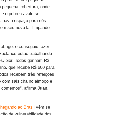
a pequena cobertura, onde
, e o pobre cavalo se
o havia espaço para nós
a em seu novo lar limpando
abrigo, e conseguiu fazer
ezuelanos estão trabalhando
os, pior. Todos ganham R$
no, que recebe R$ 600 para
odos recebem três refeições
ão com salsicha no almoço e
ca comemos", afirma
Juan
,
.
chegando ao Brasil
vêm se
ação de vulnerabilidade dos