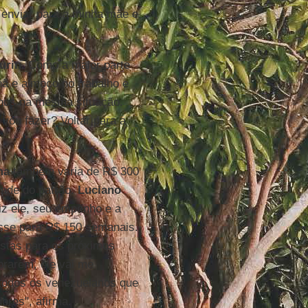
 enviar para a minha mãe e
urin
. Como a maior parte
ã e almoço no trabalho e
anos na mesma situação.
ou fazer? Voltar para a
ma
também varia de R$ 300
dade do patrão.
Luciano
z ele, seu empenho e a
asse para R$ 150 semanais.
istas para os próximos
orarem, ele vai me
 todos os venezuelanos que
res", afirma.