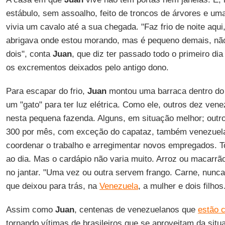
estábulo, sem assoalho, feito de troncos de árvores e um
vivia um cavalo até a sua chegada. "Faz frio de noite aqui
abrigava onde estou morando, mas é pequeno demais, nã
dois", conta
Juan
, que diz ter passado todo o primeiro di
os excrementos deixados pelo antigo dono.
Para escapar do frio,
Juan
montou uma barraca dentro do 
um "gato" para ter luz elétrica. Como ele, outros dez ven
nesta pequena fazenda. Alguns, em situação melhor; outr
300 por mês, com exceção do capataz, também venezuela
coordenar o trabalho e arregimentar novos empregados. T
ao dia. Mas o cardápio não varia muito. Arroz ou macarr
no jantar. "Uma vez ou outra servem frango. Carne, nun
que deixou para trás, na
Venezuela
, a mulher e dois filhos
Assim como
Juan
, centenas de venezuelanos que
estão 
tornando vítimas de brasileiros que se aproveitam da situ