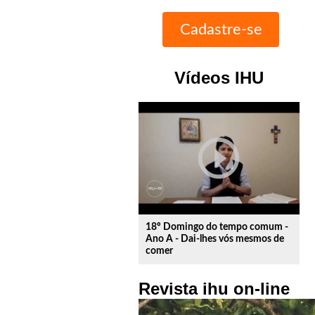
Vídeos IHU
play_circle_outline
18º Domingo do tempo comum -
Ano A - Dai-lhes vós mesmos de
comer
Revista ihu on-line