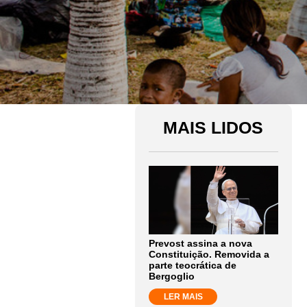
MAIS LIDOS
Prevost assina a nova
Constituição. Removida a
parte teocrática de
Bergoglio
LER MAIS