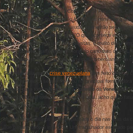
O presidente da Associação Comercial de Pacaraima,
Cle
há irregularidades no comércio local, mas minimiza a que
casos são pessoas querendo ajudar, que estão sensibiliz
passando essas pessoas", diz. "O que acontece é que ne
arcar com todos os custos trabalhistas, é muito difícil e
afirma
Soares
, que é cabo eleitoral do candidato do
PSL
à
Bolsonaro
, assim como boa parte dos comerciantes da c
Soares
avalia que a
crise venezuelana
tem feito bem ao 
cidade fronteiriça se transformou na principal fornecedora
básicos para todo o
Nordeste
e
Sudeste
da
Venezuela
. 
gente do
Brasil
todo montar negócio aqui, acho que o fa
ou três vezes", diz.
Muitos venezuelanos também passam o dia nas ruas da c
que pagam valores irrisórios. Um trabalhador escalado p