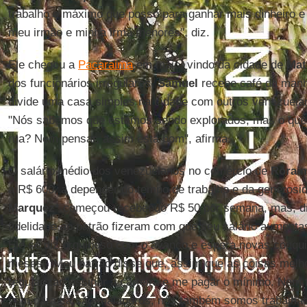
trabalho o máximo que posso para ganhar mais dinheiro e
meu irmão e minha irmã menores", diz.
Ele chegou a
Pacaraima
em maio, vindo da cidade de
Mat
dos funcionários irregulares,
Samuel
recebe café da manh
divide uma casa simples na cidade com outros venezuel
"Nós sabemos que estamos sendo explorados, mas o que v
rua? Nem pensar, assim está bom", afirma.
O salário médio dos venezuelanos no comércio de
Rorai
a R$ 600, a depender do tempo de trabalho e da generosi
Marquez*
começou recebendo R$ 50 por semana, mas, di
fidelidade ao patrão fizeram com que seu salário aument
Ele se diz orgulhoso com o avanço e espera novas conqu
meses. "Meu patrão disse que, assim que as coisas melh
regularizar, assinar a carteira e me pagar o mínimo. Nem
vêm para cá são malandros, nós também somos trabalhado