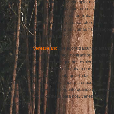
caminhão com sacos de arroz, por exemplo, ganha, em mé
empreitada. As mulheres que trabalham em casas de famíl
recebendo cerca de R$ 15 por um dia de trabalho. "Havia
família para morar junto e ajudar na casa, oferecia comid
custo", conta
Soares
. "Mas, com as últimas fiscalizações
e muita gente voltou para a rua."
Juan Garcia
, o
venezuelano
que agora trabalha plantando 
dias por semana, tem sentimentos contraditórios sobre os 
vezes gostaria que as pessoas que nos exploram fossem
de quando eu morava na rua e não tinha o que comer e ac
apareçam por aqui", diz. Ela conta que, todas as noites,
acordar em sua cama, com os filhos e a esposa. "Sempre
nesse estábulo, de novo, me pergunto quando esse pesade
essa é uma provação de Deus para nós, venezuelanos. Al
para tudo isso."