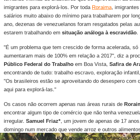
imigrantes para explorá-los. Por toda
Roraima
, imigrante
salários muito abaixo do mínimo para trabalharem por lon
ano, dezenas de venezuelanos foram resgatados pelas aut
estarem trabalhando em
situação análoga à escravidão
.
"É um problema que tem crescido de forma acelerada, só
aumentaram mais de 100% em relação a 2017", diz a pro
Público Federal do Trabalho
em Boa Vista,
Safira de A
encontrando de tudo: trabalho escravo, exploração infantil
"Os brasileiros estão se aproveitando do desespero co
aqui para explorá-las."
Os casos não ocorrem apenas nas áreas rurais de
Rorai
encontrar algum tipo de comércio que não tenha venezuel
irregular.
Samuel Friaz*
, um jovem de apenas de 17 anos,
domingo num mercado que vende arroz e outros alimentos
"Ganho
R$ 15 por dia de trabalho
, e como o mercado est