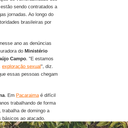
s estão sendo contratados a
gas jornadas. Ao longo do
oridades brasileiras por
 nesse ano as denúncias
curadora do
Ministério
raújo Campo
. "E estamos
,
exploração sexual
", diz.
m que essas pessoas chegam
ma
. Em
Pacaraima
é difícil
anos trabalhando de forma
 trabalha de domingo a
 básicos ao atacado.
á aberto todos os dias,