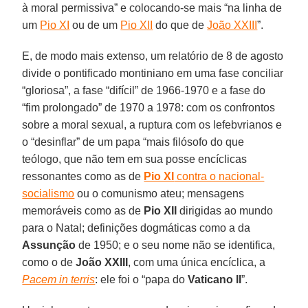
à moral permissiva” e colocando-se mais “na linha de
um
Pio XI
ou de um
Pio XII
do que de
João XXIII
”.
E, de modo mais extenso, um relatório de 8 de agosto
divide o pontificado montiniano em uma fase conciliar
“gloriosa”, a fase “difícil” de 1966-1970 e a fase do
“fim prolongado” de 1970 a 1978: com os confrontos
sobre a moral sexual, a ruptura com os lefebvrianos e
o “desinflar” de um papa “mais filósofo do que
teólogo, que não tem em sua posse encíclicas
ressonantes como as de
Pio XI
contra o nacional-
socialismo
ou o comunismo ateu; mensagens
memoráveis como as de
Pio XII
dirigidas ao mundo
para o Natal; definições dogmáticas como a da
Assunção
de 1950; e o seu nome não se identifica,
como o de
João XXIII
, com uma única encíclica, a
Pacem in terris
: ele foi o “papa do
Vaticano II
”.