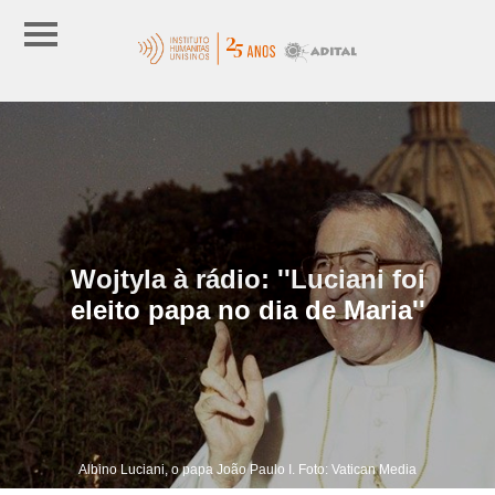
Wojtyla à rádio: ''Luciani foi
eleito papa no dia de Maria''
Albino Luciani, o papa João Paulo I. Foto: Vatican Media