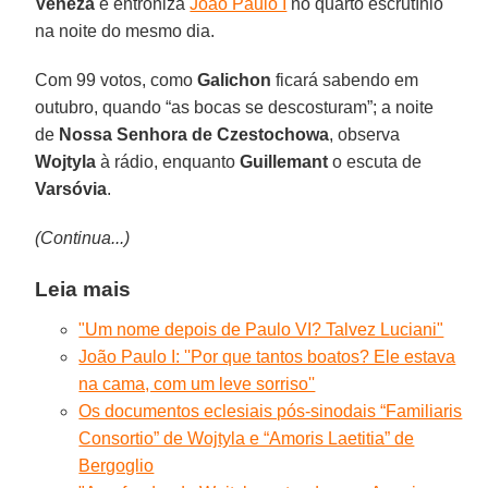
Veneza
e entroniza
João Paulo I
no quarto escrutínio
na noite do mesmo dia.
Com 99 votos, como
Galichon
ficará sabendo em
outubro, quando “as bocas se descosturam”; a noite
de
Nossa Senhora de Czestochowa
, observa
Wojtyla
à rádio, enquanto
Guillemant
o escuta de
Varsóvia
.
(Continua...)
Leia mais
"Um nome depois de Paulo VI? Talvez Luciani"
João Paulo I: ''Por que tantos boatos? Ele estava
na cama, com um leve sorriso''
Os documentos eclesiais pós-sinodais “Familiaris
Consortio” de Wojtyla e “Amoris Laetitia” de
Bergoglio