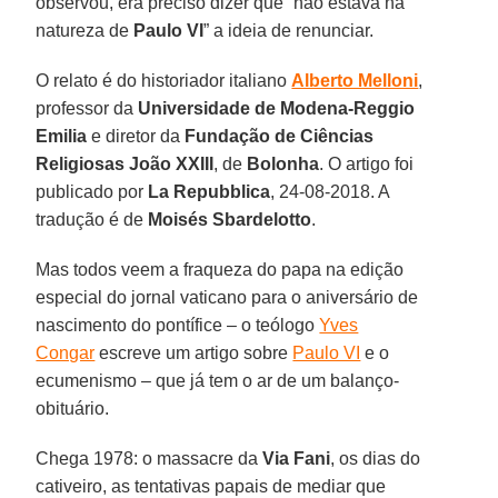
observou, era preciso dizer que “não estava na
natureza de
Paulo VI
” a ideia de renunciar.
O relato é do historiador italiano
Alberto Melloni
,
professor da
Universidade de Modena-Reggio
Emilia
e diretor da
Fundação de Ciências
Religiosas João XXIII
, de
Bolonha
. O artigo foi
publicado por
La Repubblica
, 24-08-2018. A
tradução é de
Moisés Sbardelotto
.
Mas todos veem a fraqueza do papa na edição
especial do jornal vaticano para o aniversário de
nascimento do pontífice – o teólogo
Yves
Congar
escreve um artigo sobre
Paulo VI
e o
ecumenismo – que já tem o ar de um balanço-
obituário.
Chega 1978: o massacre da
Via Fani
, os dias do
cativeiro, as tentativas papais de mediar que