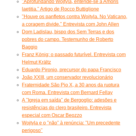
"Aprofundando Wojtyla, entende-se a Amoris
laetitia." Artigo de Rocco Buttiglione
"Houve os panfletos contra Wojtyla. No Vaticano,
a coragem divide." Entrevista com John Allen
Dom Ladislau, bispo dos Sem Terras e dos
pobres do campo. Testemunho de Roberto
Baggio
Franz König: o passado futurível. Entrevista com
Helmut Krältz
Eduardo Pironio, precursor do papa Francisco
João XXIII, um conservador revolucionário
Fraternidade São Pio X, a 30 anos da ruptura
com Roma. Entrevista com Bernard Fellay
A "Igreja em saída" de Bergoglio: adesões e
resistências do clero brasileiro. Entrevista
especial com Oscar Beozzo
Wojtyla e o ''não'' à renúncia: ''Um precedente
perigoso''