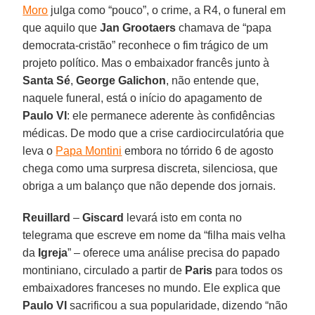
Moro
julga como “pouco”, o crime, a R4, o funeral em
que aquilo que
Jan Grootaers
chamava de “papa
democrata-cristão” reconhece o fim trágico de um
projeto político. Mas o embaixador francês junto à
Santa Sé
,
George Galichon
, não entende que,
naquele funeral, está o início do apagamento de
Paulo VI
: ele permanece aderente às confidências
médicas. De modo que a crise cardiocirculatória que
leva o
Papa Montini
embora no tórrido 6 de agosto
chega como uma surpresa discreta, silenciosa, que
obriga a um balanço que não depende dos jornais.
Reuillard
–
Giscard
levará isto em conta no
telegrama que escreve em nome da “filha mais velha
da
Igreja
” – oferece uma análise precisa do papado
montiniano, circulado a partir de
Paris
para todos os
embaixadores franceses no mundo. Ele explica que
Paulo VI
sacrificou a sua popularidade, dizendo “não