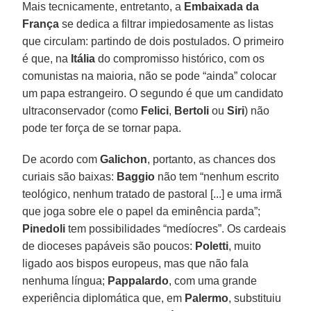
Mais tecnicamente, entretanto, a
Embaixada da
França
se dedica a filtrar impiedosamente as listas
que circulam: partindo de dois postulados. O primeiro
é que, na
Itália
do compromisso histórico, com os
comunistas na maioria, não se pode “ainda” colocar
um papa estrangeiro. O segundo é que um candidato
ultraconservador (como
Felici
,
Bertoli
ou
Siri
) não
pode ter força de se tornar papa.
De acordo com
Galichon
, portanto, as chances dos
curiais são baixas:
Baggio
não tem “nenhum escrito
teológico, nenhum tratado de pastoral [...] e uma irmã
que joga sobre ele o papel da eminência parda”;
Pinedoli
tem possibilidades “medíocres”. Os cardeais
de dioceses papáveis são poucos:
Poletti
, muito
ligado aos bispos europeus, mas que não fala
nenhuma língua;
Pappalardo
, com uma grande
experiência diplomática que, em
Palermo
, substituiu