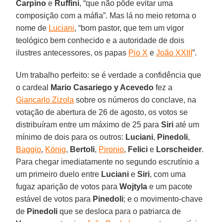
Carpino
e
Ruffini
, “que não pôde evitar uma
composição com a máfia”. Mas lá no meio retorna o
nome de
Luciani
, “bom pastor, que tem um vigor
teológico bem conhecido e a autoridade de dois
ilustres antecessores, os papas
Pio X
e
João XXIII
”.
Um trabalho perfeito: se é verdade a confidência que
o cardeal
Mario Casariego y Acevedo
fez a
Giancarlo Zizola
sobre os números do conclave, na
votação de abertura de 26 de agosto, os votos se
distribuíram entre um máximo de 25 para
Siri
até um
mínimo de dois para os outros:
Luciani
,
Pinedoli
,
Baggio
,
König
,
Bertoli
,
Pironio
,
Felici
e
Lorscheider
.
Para chegar imediatamente no segundo escrutínio a
um primeiro duelo entre
Luciani
e
Siri
, com uma
fugaz aparição de votos para
Wojtyla
e um pacote
estável de votos para
Pinedoli
; e o movimento-chave
de
Pinedoli
que se desloca para o patriarca de