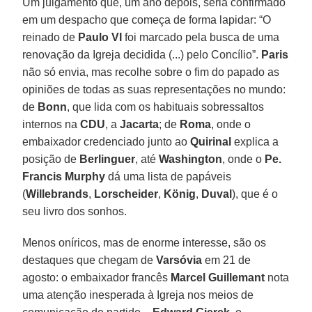
Um julgamento que, um ano depois, seria confirmado
em um despacho que começa de forma lapidar: “O
reinado de
Paulo VI
foi marcado pela busca de uma
renovação da Igreja decidida (...) pelo Concílio”.
Paris
não só envia, mas recolhe sobre o fim do papado as
opiniões de todas as suas representações no mundo:
de
Bonn
, que lida com os habituais sobressaltos
internos na
CDU
, a
Jacarta
; de
Roma
, onde o
embaixador credenciado junto ao
Quirinal
explica a
posição de
Berlinguer
, até
Washington
, onde o
Pe.
Francis Murphy
dá uma lista de papáveis
(
Willebrands
,
Lorscheider
,
König
,
Duval
), que é o
seu livro dos sonhos.
Menos oníricos, mas de enorme interesse, são os
destaques que chegam de
Varsóvia
em 21 de
agosto: o embaixador francês
Marcel Guillemant
nota
uma atenção inesperada à Igreja nos meios de