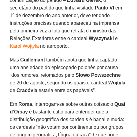
comunicação do partido –
Edward Gierek
, o
secretário do partido que tinha visitado
Paulo VI
em
1º de dezembro do ano anterior, deve ter dado
instruções precisas quando apareceu na imprensa
pela primeira vez a foto que retrata o ministro das
Relações Exteriores entre o cardeal
Wyszynski
e
Karol Wojtyla
no aeroporto.
Mas
Guillemant
também anota que tinha captado
uma ansiedade do episcopado polonês por causa
“dos rumores, retomados pelo
Słowo Powszechne
de 20 de agosto, segundo os quais o cardeal
Wojtyla
de
Cracóvia
estaria entre os papáveis”.
Em
Roma
, interrogam-se sobre outras coisas: o
Quai
d’Orsay
é bastante culto para entender que a
distribuição geográfica dos cardeais é banal e muda:
os cardeais “não votam por continente ou por grupos
de origem geográfica, língua ou raça”. O que pode