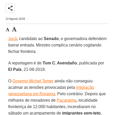
share
22 Agosto 2018
Jucá
, candidato ao
Senado
, e governadora defendem
barrar entrada. Ministro complica cenário cogitando
fechar fronteira.
A reportagem é de
Tom C. Avendaño
, publicada por
El País
, 21-08-2018.
O
Governo Michel Temer
ainda não conseguiu
acalmar as tensões provocadas pela
imigração
venezuelana em Roraima
. Pelo contrário. Depois que
milhares de moradores de
Pacaraima
, localidade
fronteiriça de 12.000 habitantes, incendiaram no
sábado um acampamento de
imigrantes sem-teto
,