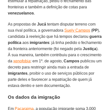
estimular a repatriação, pediu o fechamento das
fronteiras e também a definição de cotas para
venezuelanos
.
As propostas de
Jucá
tentam disputar terreno com
sua rival política, a governadora
Suely Campos
(
PP
),
candidata à reeleição que há tempos declarou
guerra
política
aos
imigrantes
: já tinha pedido o fechamento
da fronteira anteriormente (foi negado pela
Justiça
).
À sua maneira, também contribuiu para o crescimento
da
xenofobia
: em 1º. de agosto,
Campos
publicou um
decreto para restringir ainda mais a entrada de
imigrantes
, proibir o uso de serviços públicos por
parte deles e favorecer a repatriação de quem já
estava dentro e sem documentação.
Os dados da imigração
Em
Pacaraima
, a população imigrante soma 3.000