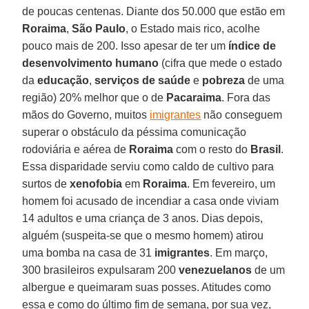
de poucas centenas. Diante dos 50.000 que estão em
Roraima
,
São Paulo
, o Estado mais rico, acolhe
pouco mais de 200. Isso apesar de ter um
índice de
desenvolvimento humano
(cifra que mede o estado
da
educação
,
serviços de saúde
e
pobreza
de uma
região) 20% melhor que o de
Pacaraima
. Fora das
mãos do Governo, muitos
imigrantes
não conseguem
superar o obstáculo da péssima comunicação
rodoviária e aérea de
Roraima
com o resto do
Brasil
.
Essa disparidade serviu como caldo de cultivo para
surtos de
xenofobia
em
Roraima
. Em fevereiro, um
homem foi acusado de incendiar a casa onde viviam
14 adultos e uma criança de 3 anos. Dias depois,
alguém (suspeita-se que o mesmo homem) atirou
uma bomba na casa de 31
imigrantes
. Em março,
300 brasileiros expulsaram 200
venezuelanos
de um
albergue e queimaram suas posses. Atitudes como
essa e como do último fim de semana, por sua vez,