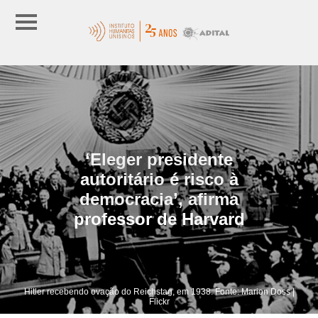
‘Eleger presidente
autoritário é risco à
democracia’, afirma
professor de Harvard
Hitler recebendo ovação do Reichstag, em 1938. Fonte: Marion Doss |
Flickr