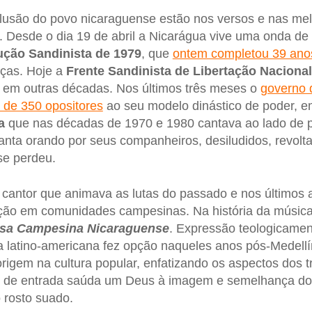
lusão do povo nicaraguense estão nos versos e nas mel
. Desde o dia 19 de abril a Nicarágua vive uma onda de
ução
Sandinista
de 1979
, que
ontem completou 39 ano
nças. Hoje a
Frente Sandinista de Libertação Nacional
 em outras décadas. Nos últimos três meses o
governo
s de 350 opositores
ao seu modelo dinástico de poder, e
a
que nas décadas de 1970 e 1980 cantava ao lado de p
anta orando por seus companheiros, desiludidos, revol
se perdeu.
cantor que animava as lutas do passado e nos últimos 
rção em comunidades campesinas. Na história da músic
sa Campesina Nicaraguense
. Expressão teologicamen
ja latino-americana fez opção naqueles anos pós-Medell
igem na cultura popular, enfatizando os aspectos dos 
 de entrada saúda um Deus à imagem e semelhança do
 rosto suado.