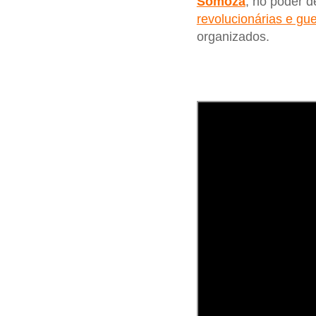
Somoza
, no poder 
revolucionárias e gue
organizados.