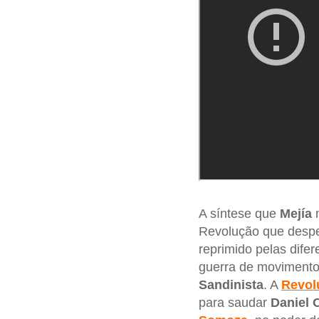
A síntese que
Mejía
m
Revolução que desper
reprimido pelas difer
guerra de moviment
Sandinista
. A
Revol
para saudar
Daniel 