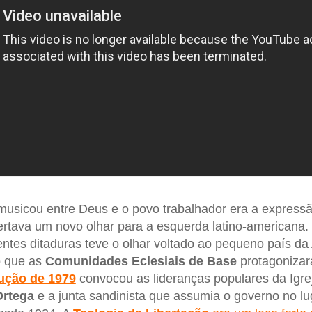
usicou entre Deus e o povo trabalhador era a expressã
tava um novo olhar para a esquerda latino-americana.
entes ditaduras teve o olhar voltado ao pequeno país da
o que as
Comunidades Eclesiais de Base
protagonizar
ução de 1979
convocou as lideranças populares da Igre
Ortega
e a junta sandinista que assumia o governo no lug