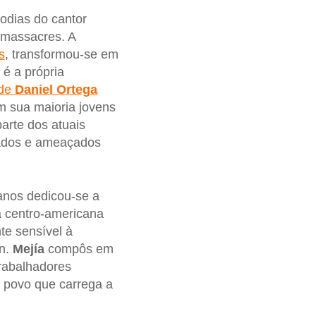
odias do cantor
 massacres. A
s
, transformou-se em
é a própria
 de
Daniel Ortega
m sua maioria jovens
arte dos atuais
tados e ameaçados
anos dedicou-se a
a centro-americana
te sensível à
ín.
Mejía
compôs em
trabalhadores
 povo que carrega a