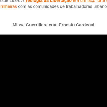
desde 1934. A
Teologia da Libertação
era um laço forte 
rrilheiras
com as comunidades de trabalhadores urbano
Missa Guerrillera com Ernesto Cardenal