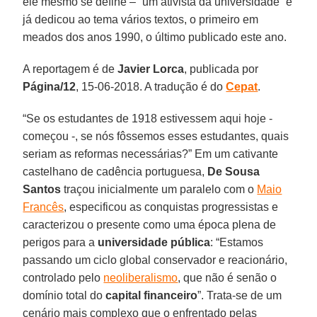
ele mesmo se define – “um ativista da universidade” e
já dedicou ao tema vários textos, o primeiro em
meados dos anos 1990, o último publicado este ano.
A reportagem é de
Javier Lorca
, publicada por
Página/12
, 15-06-2018. A tradução é do
Cepat
.
“Se os estudantes de 1918 estivessem aqui hoje -
começou -, se nós fôssemos esses estudantes, quais
seriam as reformas necessárias?” Em um cativante
castelhano de cadência portuguesa,
De Sousa
Santos
traçou inicialmente um paralelo com o
Maio
Francês
, especificou as conquistas progressistas e
caracterizou o presente como uma época plena de
perigos para a
universidade pública
: “Estamos
passando um ciclo global conservador e reacionário,
controlado pelo
neoliberalismo
, que não é senão o
domínio total do
capital financeiro
”. Trata-se de um
cenário mais complexo que o enfrentado pelas