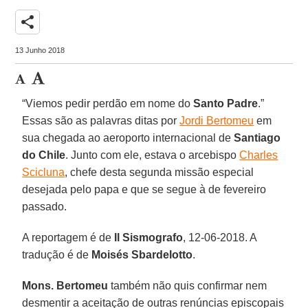
share
13 Junho 2018
“Viemos pedir perdão em nome do
Santo Padre
.”
Essas são as palavras ditas por
Jordi Bertomeu
em
sua chegada ao aeroporto internacional de
Santiago
do Chile
. Junto com ele, estava o arcebispo
Charles
Scicluna
, chefe desta segunda missão especial
desejada pelo papa e que se segue à de fevereiro
passado.
A reportagem é de
Il Sismografo
, 12-06-2018. A
tradução é de
Moisés Sbardelotto
.
Mons. Bertomeu
também não quis confirmar nem
desmentir a aceitação de outras renúncias episcopais