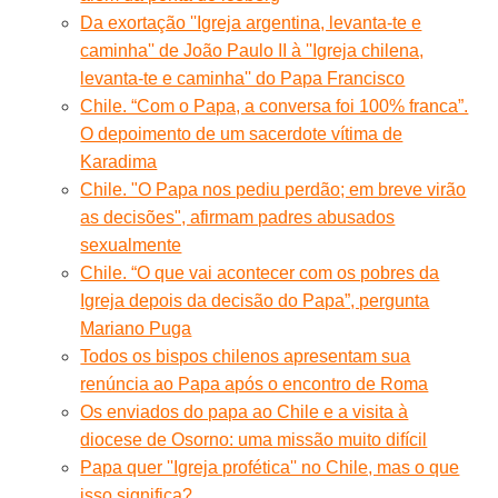
Da exortação ''Igreja argentina, levanta-te e
caminha'' de João Paulo II à ''Igreja chilena,
levanta-te e caminha'' do Papa Francisco
Chile. “Com o Papa, a conversa foi 100% franca”.
O depoimento de um sacerdote vítima de
Karadima
Chile. "O Papa nos pediu perdão; em breve virão
as decisões", afirmam padres abusados
sexualmente
Chile. “O que vai acontecer com os pobres da
Igreja depois da decisão do Papa”, pergunta
Mariano Puga
Todos os bispos chilenos apresentam sua
renúncia ao Papa após o encontro de Roma
Os enviados do papa ao Chile e a visita à
diocese de Osorno: uma missão muito difícil
Papa quer ''Igreja profética'' no Chile, mas o que
isso significa?