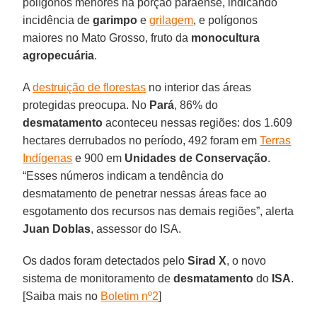
polígonos menores na porção paraense, indicando
incidência de
garimpo
e
grilagem
, e polígonos
maiores no Mato Grosso, fruto da
monocultura
agropecuária
.
A
destruição de florestas
no interior das áreas
protegidas preocupa. No
Pará
, 86% do
desmatamento
aconteceu nessas regiões: dos 1.609
hectares derrubados no período, 492 foram em
Terras
Indígenas
e 900 em
Unidades de Conservação
.
“Esses números indicam a tendência do
desmatamento de penetrar nessas áreas face ao
esgotamento dos recursos nas demais regiões”, alerta
Juan Doblas
, assessor do ISA.
Os dados foram detectados pelo
Sirad X
, o novo
sistema de monitoramento de
desmatamento
do
ISA
.
[Saiba mais no
Boletim nº2
]