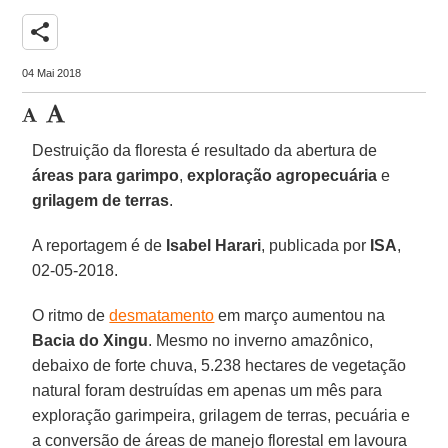
share
04 Mai 2018
Destruição da floresta é resultado da abertura de
áreas para garimpo
,
exploração agropecuária
e
grilagem de terras
.
A reportagem é de
Isabel Harari
, publicada por
ISA
,
02-05-2018.
O ritmo de
desmatamento
em março aumentou na
Bacia do Xingu
. Mesmo no inverno amazônico,
debaixo de forte chuva, 5.238 hectares de vegetação
natural foram destruídas em apenas um mês para
exploração garimpeira, grilagem de terras, pecuária e
a conversão de áreas de manejo florestal em lavoura